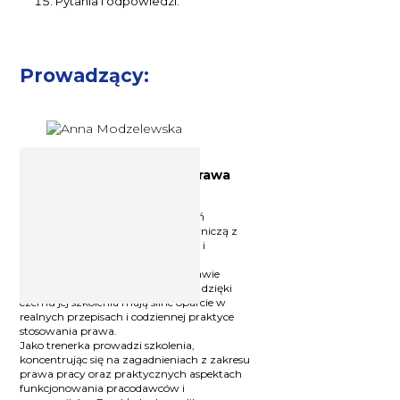
Pytania i odpowiedzi.
Prowadzący:
Prawniczka, specjalistka prawa
pracy Anna Modzelewska
Radczyni prawna i trenerka szkoleń
biznesowych, łącząca wiedzę prawniczą z
praktyką pracy z przedsiębiorcami i
zespołami.
Specjalizuje się w prawie pracy, prawie
rodzinnym oraz prawie cywilnym, dzięki
czemu jej szkolenia mają silne oparcie w
realnych przepisach i codziennej praktyce
stosowania prawa.
Jako trenerka prowadzi szkolenia,
koncentrując się na zagadnieniach z zakresu
prawa pracy oraz praktycznych aspektach
funkcjonowania pracodawców i