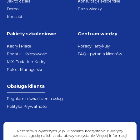
Jak to działa
Konsultacje eksperckie
Demo
Baza wiedzy
Kontakt
Pakiety szkoleniowe
Centrum wiedzy
Kadry i Płace
Porady i artykuły
Podatki i Księgowość
FAQ – pytania klientów
MIX: Podatki + Kadry
Pakiet Managerski
Obsługa klienta
Regulamin świadczenia usług
Polityka Prywatności
Nasz serwis wykorzystuje pliki cookies. Korzystanie z witryny
oznacza zgodę na ich zapis lub wykorzystanie. Więcej informacji