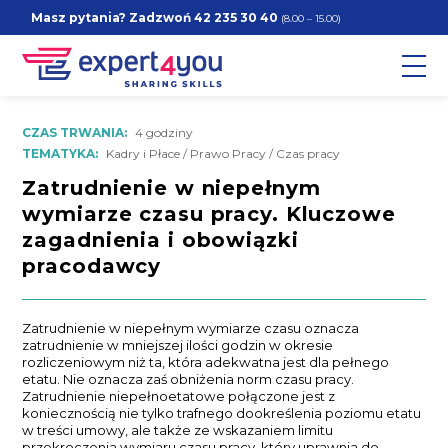
Masz pytania? Zadzwoń
42 235 30 40
(8.00 – 15.00)
CZAS TRWANIA:
4 godziny
TEMATYKA:
Kadry i Płace / Prawo Pracy / Czas pracy
Zatrudnienie w niepełnym
wymiarze czasu pracy. Kluczowe
zagadnienia i obowiązki
pracodawcy
Zatrudnienie w niepełnym wymiarze czasu oznacza
zatrudnienie w mniejszej ilości godzin w okresie
rozliczeniowym niż ta, która adekwatna jest dla pełnego
etatu. Nie oznacza zaś obniżenia norm czasu pracy.
Zatrudnienie niepełnoetatowe połączone jest z
koniecznością nie tylko trafnego dookreślenia poziomu etatu
w treści umowy, ale także ze wskazaniem limitu
przekroczenia wymiaru czasu pracy, który uprawnia do