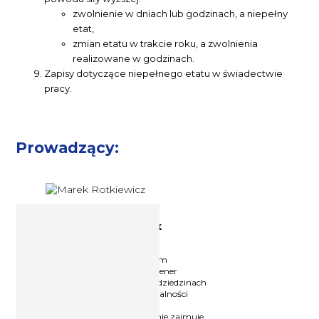
zwolnienie w dniach lub godzinach, a niepełny
etat,
zmian etatu w trakcie roku, a zwolnienia
realizowane w godzinach.
Zapisy dotyczące niepełnego etatu w świadectwie
pracy.
Prowadzący:
Ekspert prawa pracy Marek
Rotkiewicz
Prawnik i wykładowca z wieloletnim
doświadczeniem. Doświadczony trener
specjalizujący się w prawie pracy i dziedzinach
pokrewnych. W trakcie swojej działalności
przeprowadził ponad 4500 godzin
szkoleniowych. Na co dzień aktywnie zajmuje