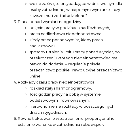
wolne za święto przypadające w dniu wolnym dla
osoby zatrudnionej w niepełnym wymiarze – czy
zawsze musi zostać udzielone?
Praca ponad wymiar i nadgodziny:
pojęcie pracy w godzinach nadliczbowych,
praca nadliczbowa niepełnoetatowca,
kiedy praca ponad wymiar, kiedy praca
nadliczbowa?
sposoby ustalenia limitu pracy ponad wymiar, po
przekroczeniu którego niepełnoetatowiec ma
prawo do dodatku – regulacje polskie,
orzecznictwo polskie i rewolucyjne orzecznictwo
unijne.
Rozkłady czasu pracy niepełnoetatowca:
rozkład stały i harmonogramowy,
ilość godzin pracy na dobę w systemie
podstawowym i równoważnym,
nierównomierne rozkłady w poszczególnych
dniach i tygodniach.
Równe traktowanie w zatrudnieniu, proporcjonalne
ustalenie warunków zatrudnienia i obowiązek