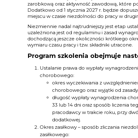
zarobkową oraz aktywność zawodową, które p
Dodatkowo od 1 stycznia 2027 r. będzie dopus
miejscu w czasie niezdolności do pracy w drugi
Niezmiennie nadal najtrudniejszy jest etap usta
uzależniona jest od regulaminu i zasad wynag
dochodzącą jeszcze okoliczności krótkiego okr
wymiaru czasu pracy i tzw. składniki utracone.
Program szkolenia obejmuje nast
Ustalanie prawa do wypłaty wynagrodzenia
chorobowego:
okres wyczekiwania z uwzględnieni
chorobowego oraz wyjątki od zasady
długość wypłaty wynagrodzenia cho
33 lub 14 dni oraz sposób liczenia t
pracodawcy w trakcie roku, przy d
dodatkowej.
Okres zasiłkowy – sposób zliczania niezd
zasiłkowego: