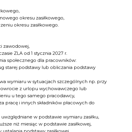
iłkowego,
 nowego okresu zasiłkowego,
czeniu okresu zasiłkowego.
ci zawodowej,
asie ZLA od 1 stycznia 2027 r.
nia społecznego dla pracowników:
g starej podstawy lub obliczania podstawy
tawa wymiaru w sytuacjach szczególnych np. przy
 powrocie z urlopu wychowawczego lub
ieniu u tego samego pracodawcy,
za pracę i innych składników płacowych do
są uwzględniane w podstawie wymiaru zasiłku,
uższe niż miesiąc w podstawie zasiłkowej,
 ustalania podstawy zasiłkowej,