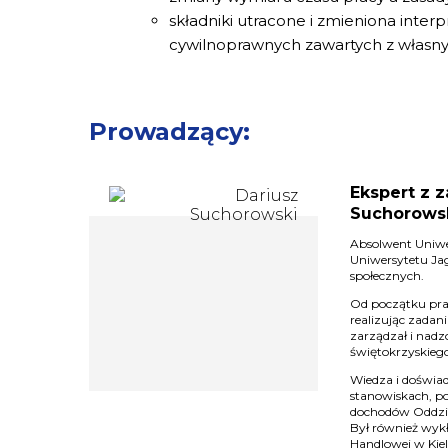
składniki utracone i zmieniona int
cywilnoprawnych zawartych z własn
Prowadzący:
Ekspert z 
Suchorows
Absolwent Uniwe
Uniwersytetu Jag
społecznych.
Od początku pra
realizując zadani
zarządzał i nad
świętokrzyskiego
Wiedza i doświa
stanowiskach, poz
dochodów Oddzia
Był również wyk
Handlowej w Kie