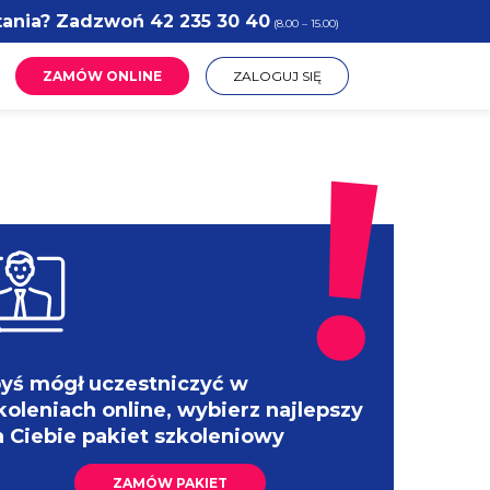
tania? Zadzwoń
42 235 30 40
(8.00 – 15.00)
ZAMÓW ONLINE
ZALOGUJ SIĘ
yś mógł uczestniczyć w
koleniach online, wybierz najlepszy
a Ciebie pakiet szkoleniowy
ZAMÓW PAKIET