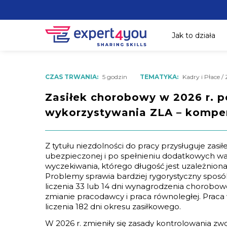
Jak to działa
CZAS TRWANIA:
5 godzin
TEMATYKA:
Kadry i Płace /
Zasiłek chorobowy w 2026 r. po
wykorzystywania ZLA – kompe
Z tytułu niezdolności do pracy przysługuje zasi
ubezpieczonej i po spełnieniu dodatkowych wa
wyczekiwania, którego długość jest uzależnio
Problemy sprawia bardziej rygorystyczny spos
liczenia 33 lub 14 dni wynagrodzenia chorobow
zmianie pracodawcy i praca równoległej. Prac
liczenia 182 dni okresu zasiłkowego.
W 2026 r. zmieniły się zasady kontrolowania zw