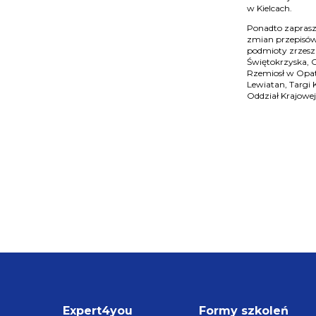
w Kielcach.
Ponadto zaprasz
zmian przepisów
podmioty zrzesza
Świętokrzyska, C
Rzemiosł w Opa
Lewiatan, Targi 
Oddział Krajowe
Expert4you
Formy szkoleń