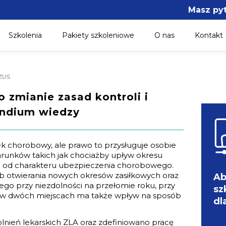
Masz py
Szkolenia
Pakiety szkoleniowe
O nas
Kontakt
 ZUS
 zmianie zasad kontroli i
ndium wiedzy
łek chorobowy, ale prawo to przysługuje osobie
runków takich jak chociażby upływ okresu
na od charakteru ubezpieczenia chorobowego.
ób otwierania nowych okresów zasiłkowych oraz
Ab
ego przy niezdolności na przełomie roku, przy
sz
a w dwóch miejscach ma także wpływ na sposób
dl
olnień lekarskich ZLA oraz zdefiniowano pracę