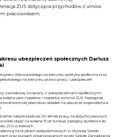
erpretacja ZUS dotycząca przychodów z umów
ym pracownikiem.
zakresu ubezpieczeń społecznych Dariusz
ki
rsytetu Warszawskiego na kierunku polityka społeczna oraz
iellońskiego na kierunku prawo pracy i ubezpieczeń
cy zawodowej związany z ubezpieczeniami społecznymi,
a kolejno jako inspektor i inspektor kontroli ZUS. Następnie
zorował kontrolę płatników składek na obszarze województwa
.
dczenie nabyte podczas 20-letniej pracy na dotychczasowych
woliło objąć na kolejne 15 lat funkcję zastępcy dyrektora ds.
łu ZUS w Kielcach.
ładowcą na studiach podyplomowych w Wyższej Szkole
lcach oraz kursach organizowanych przez Szkołę Zarządzania