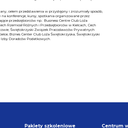
any, celem przedstawienia w przystępny i zrozumiały sposób,
 na konferencje, kursy, spotkania organizowane przez
jące przedsiębiorców np.: Business Centre Club Loża
ech Rzemiosł Różnych i Przedsiębiorców w Kielcach, Cech
towie, Świętokrzyski Związek Pracodawców Prywatnych
Kielce, Biznes Center Club Loża Świętokrzyska, Świętokrzyski
j Izby Doradców Podatkowych.
Pakiety szkoleniowe
Centrum 