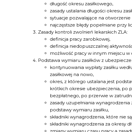
długość okresu zasiłkowego,
zasady ustalania długości okresu zas
sytuacje pozwalające na otworzenie
najczęstsze błędy popełniane przy li
Zasady kontroli zwolnień lekarskich ZLA:
definicja pracy zarobkowej,
definicja niedopuszczalnej aktywnoś
możliwość pracy w innym miejscu w cz
Podstawa wymiaru zasiłków z ubezpiecze
kontynuowania wypłaty zasiłku wedłu
zasiłkowej na nowo,
okres, z którego ustalana jest pods
krótkich okresie ubezpieczenia, po
bezpłatnego, po przerwie w zatrudn
zasady uzupełniania wynagrodzenia 
podstawy wymiaru zasiłku,
składniki wynagrodzenia, które nie 
składniki wynagrodzenia za okresy dł
zmiany wymiaru czasu pracy a zasady