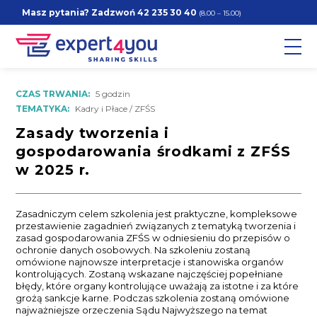
Masz pytania? Zadzwoń
42 235 30 40
(8.00 – 15.00)
CZAS TRWANIA:
5 godzin
TEMATYKA:
Kadry i Płace / ZFŚS
Zasady tworzenia i
gospodarowania środkami z ZFŚS
w 2025 r.
Zasadniczym celem szkolenia jest praktyczne, kompleksowe
przestawienie zagadnień związanych z tematyką tworzenia i
zasad gospodarowania ZFŚS w odniesieniu do przepisów o
ochronie danych osobowych. Na szkoleniu zostaną
omówione najnowsze interpretacje i stanowiska organów
kontrolujących. Zostaną wskazane najczęściej popełniane
błędy, które organy kontrolujące uważają za istotne i za które
grożą sankcje karne. Podczas szkolenia zostaną omówione
najważniejsze orzeczenia Sądu Najwyższego na temat