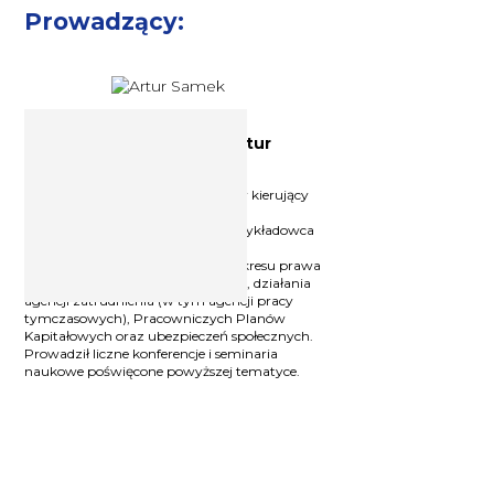
Prowadzący:
Ekspert ds. prawa pracy Artur
Samek
Radca prawny, nadinspektor pracy kierujący
działem prawnym w Okręgowym
Inspektoracie Pracy w Krakowie, wykładowca
akademicki, autor wielu publikacji.
Doświadczony trener szkoleń z zakresu prawa
pracy, ochrony danych osobowych, działania
agencji zatrudnienia (w tym agencji pracy
tymczasowych), Pracowniczych Planów
Kapitałowych oraz ubezpieczeń społecznych.
Prowadził liczne konferencje i seminaria
naukowe poświęcone powyższej tematyce.