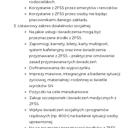
rodzicielskich.
Korzystanie z ZFŚS przez emerytów i rencistów.
Korzystanie z ZFŚS przez osoby nie będąc
pracownikami danego zakładu.
Ustawowy zakres działalności socjalnej:
Na jakie usługi i świadczenia mogą być
przeznaczane środki z ZFŚS.
Zapomogi, karnety, bilety, karty multisport,
system kafeteryjny oraz inne świadczenia
przyznawane z ZFŚS – praktyczne omówienie
zasad przyznawania tych świadczeń.
Dofinansowania do wypoczynku.
Imprezy masowe, integracyjne a badanie sytuacji
życiowej, materialnej i rodzinnej w świetle
wyroków SN
Pożyczki na cele mieszkaniowe.
Zakup szczepionek i świadczeń medycznych z
ZFŚS.
Wpływ świadczeń socjalnych i programów
rządowych (np. 800+) na badanie sytuacji osoby
uprawnionej.
Na co nie można przeznaczać środków z ZFŚS.