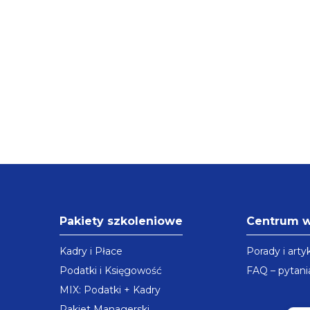
Pakiety szkoleniowe
Centrum 
Kadry i Płace
Porady i arty
Podatki i Księgowość
FAQ – pytani
MIX: Podatki + Kadry
Pakiet Managerski