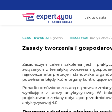
Jak to działa
CZAS TRWANIA:
5 godzin
TEMATYKA:
Kadry i Płace /
Zasady tworzenia i gospodaro
Zasadniczym celem szkolenia jest prakty
związanych z tematyką tworzenia i gospoda
najnowsze interpretacje i stanowiska organów
popełniane błędy, które organy kontrolujące uwa
Ponadto omówione zostaną najnowsze zmiany 
wynikające z tarczy antykryzysowej. W trak
projektowane zmiany dotyczące przedmiotoweg
antykryzysowej 4.0.
Program szkolenia obejmuje nast