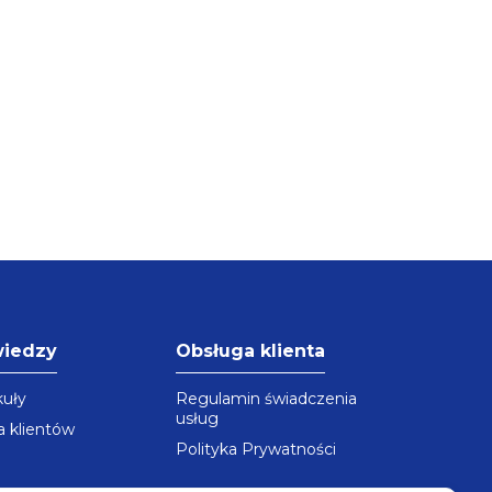
wiedzy
Obsługa klienta
kuły
Regulamin świadczenia
usług
a klientów
Polityka Prywatności