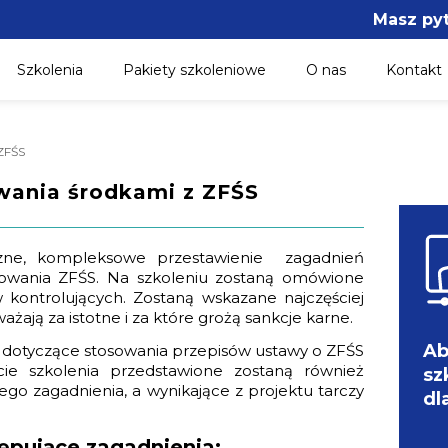
Masz py
Szkolenia
Pakiety szkoleniowe
O nas
Kontakt
 ZFŚS
wania środkami z ZFŚS
czne, kompleksowe przestawienie zagadnień
rowania ZFŚS. Na szkoleniu zostaną omówione
 kontrolujących. Zostaną wskazane najczęściej
żają za istotne i za które grożą sankcje karne.
Ab
dotyczące stosowania przepisów ustawy o ZFŚS
cie szkolenia przedstawione zostaną również
sz
o zagadnienia, a wynikające z projektu tarczy
dl
ępujące zagadnienia: