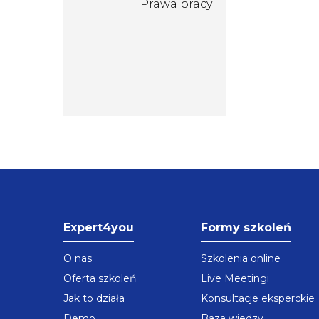
Expert4you
Formy szkoleń
O nas
Szkolenia online
Oferta szkoleń
Live Meetingi
Jak to działa
Konsultacje eksperckie
Demo
Baza wiedzy