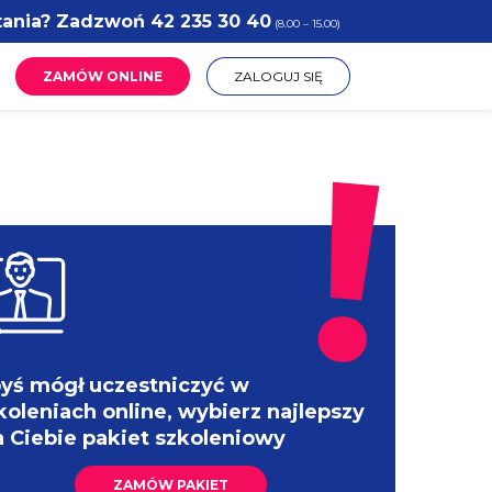
tania? Zadzwoń
42 235 30 40
(8.00 – 15.00)
ZAMÓW ONLINE
ZALOGUJ SIĘ
yś mógł uczestniczyć w
koleniach online, wybierz najlepszy
a Ciebie pakiet szkoleniowy
ZAMÓW PAKIET