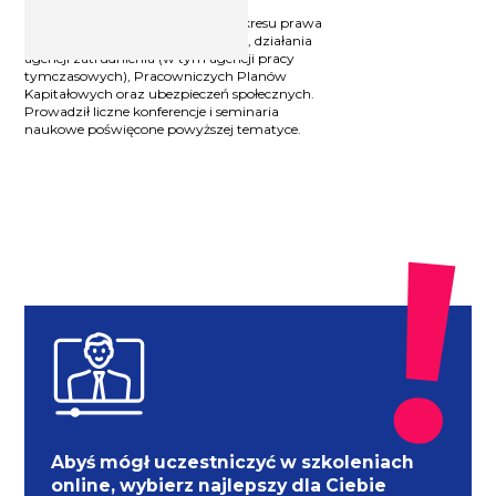
akademicki, autor wielu publikacji.
Doświadczony trener szkoleń z zakresu prawa
pracy, ochrony danych osobowych, działania
agencji zatrudnienia (w tym agencji pracy
tymczasowych), Pracowniczych Planów
Kapitałowych oraz ubezpieczeń społecznych.
Prowadził liczne konferencje i seminaria
naukowe poświęcone powyższej tematyce.
Abyś mógł uczestniczyć w szkoleniach
online, wybierz najlepszy dla Ciebie