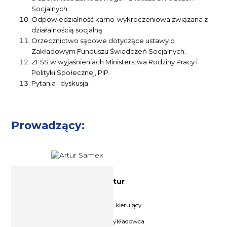
Socjalnych.
Odpowiedzialność karno-wykroczeniowa związana z
działalnością socjalną
Orzecznictwo sądowe dotyczące ustawy o
Zakładowym Funduszu Świadczeń Socjalnych.
ZFŚS w wyjaśnieniach Ministerstwa Rodziny Pracy i
Polityki Społecznej, PIP.
Pytania i dyskusja.
Prowadzący:
Ekspert ds. prawa pracy Artur
Samek
Radca prawny, nadinspektor pracy kierujący
działem prawnym w Okręgowym
Inspektoracie Pracy w Krakowie, wykładowca