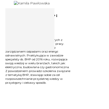
Starszy specjalista ds. BHP i
inspektor ochrony
przeciwpożarowej Kamila
Pawłowska
Inżynier ochrony środowiska oraz
absolwentka studiów podyplomowych z
dziedziny bezpieczeństwa i higieny pracy.
Entuzjastka nowinek związanych z
zarządzaniem odpadami oraz energii
odnawialnych. Praktykująca w zawodzie
specjalisty ds. BHP od 2016 roku, rozwijająca
swoją wiedzę w wielu branżach, takich jak:
elektryczna, budowlana czy gastronomiczna.
Z powodzeniem prowadzi szkolenia związane
z tematyką BHP, stawiając sobie za cel
rozpowszechnianie przydatnej wiedzy w
przystępny i ciekawy sposób.