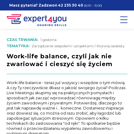
Masz pytania? Zadzwoń
42 235 30 40
(8.00 – 15.00)
CZAS TRWANIA:
1 godzina
TEMATYKA:
Zarządzanie zespołami i projektami / Rozwój osobisty
Work-life balance, czyli jak nie
zwariować i cieszyć się życiem
Work-life balance - teraz już wszyscy i wszędzie o tym mówią.
A czy Ty rzeczywiście dbasz o jakość swojego życia? Podczas
Live Meetingu skupimy się na praktycznych pomysłach i
sposobach jak zacząć wprowadzać równowagę między
życiem zawodowym i prywatnym. Potwierdzę, dlaczego to
jest tak naprawdę ważne i... konieczne. Dostaniesz inspiracje
oraz dowiesz się, co można od razu zrobić, aby łagodzić lub
zapobiegać sytuacjom stresowym. Opowiem o kilku
technikach do zastosowania "od ręki". To spotkanie będzie
również o przeciwdziałaniu wypaleniu zawodowemu i
rodzinnym dramatom.