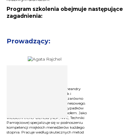
Program szkolenia obejmuje następujące
zagadnienia:
Prowadzący:
Trener, przedsiębiorca,
eksplorator Agata Rajchel
Jako przedsiębiorca zna wszelkie meandry
zarówno zarządzania produkcją jak i
świadczenia szerokiej gamy usług, zarówno
dla klienta indywidualnego jak i biznesowego.
Doświadczyła chyba wszelkich przypadków
związanych z pracownikami i zespołem. Jako
wieloletni trener biznesu (NLP, NVC, Techniki
Pamięciowe) specjalizuje się w podnoszeniu
kompetencji miękkich menedżerów każdego
stopnia. Pracuje według skutecznych metod