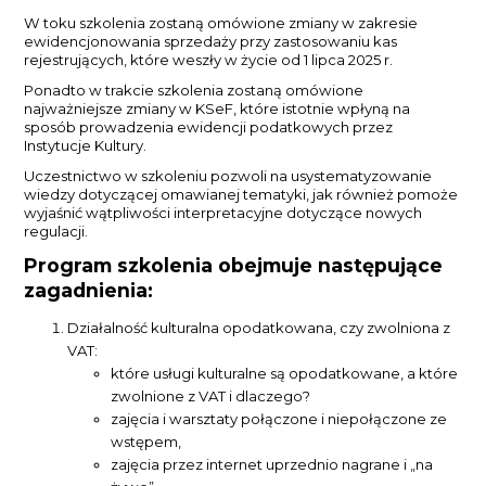
W toku szkolenia zostaną omówione zmiany w zakresie
ewidencjonowania sprzedaży przy zastosowaniu kas
rejestrujących, które weszły w życie od 1 lipca 2025 r.
Ponadto w trakcie szkolenia zostaną omówione
najważniejsze zmiany w KSeF, które istotnie wpłyną na
sposób prowadzenia ewidencji podatkowych przez
Instytucje Kultury.
Uczestnictwo w szkoleniu pozwoli na usystematyzowanie
wiedzy dotyczącej omawianej tematyki, jak również pomoże
wyjaśnić wątpliwości interpretacyjne dotyczące nowych
regulacji.
Program szkolenia obejmuje następujące
zagadnienia:
Działalność kulturalna opodatkowana, czy zwolniona z
VAT:
które usługi kulturalne są opodatkowane, a które
zwolnione z VAT i dlaczego?
zajęcia i warsztaty połączone i niepołączone ze
wstępem,
zajęcia przez internet uprzednio nagrane i „na