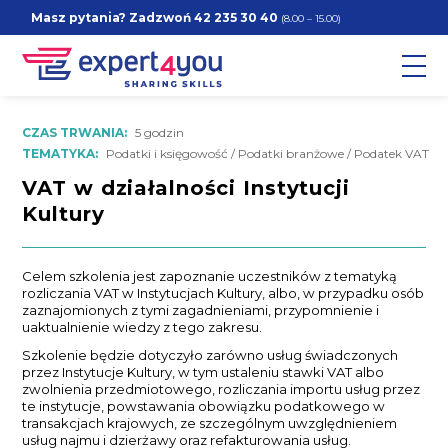
Masz pytania? Zadzwoń
42 235 30 40
(8.00 – 15.00)
CZAS TRWANIA:
5 godzin
TEMATYKA:
Podatki i księgowość / Podatki branżowe / Podatek VAT
VAT w działalności Instytucji
Kultury
Celem szkolenia jest zapoznanie uczestników z tematyką
rozliczania VAT w Instytucjach Kultury, albo, w przypadku osób
zaznajomionych z tymi zagadnieniami, przypomnienie i
uaktualnienie wiedzy z tego zakresu.
Szkolenie będzie dotyczyło zarówno usług świadczonych
przez Instytucje Kultury, w tym ustaleniu stawki VAT albo
zwolnienia przedmiotowego, rozliczania importu usług przez
te instytucje, powstawania obowiązku podatkowego w
transakcjach krajowych, ze szczególnym uwzględnieniem
usług najmu i dzierżawy oraz refakturowania usług.