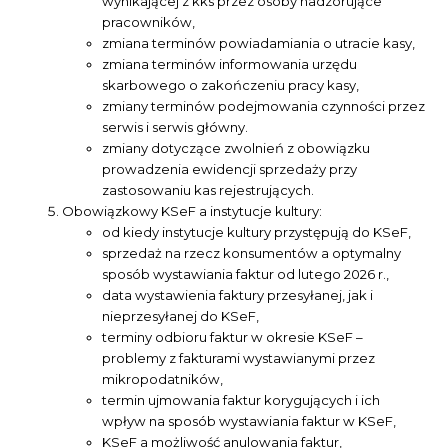
wynikającej z kks przez osoby nadzorujące
pracowników,
zmiana terminów powiadamiania o utracie kasy,
zmiana terminów informowania urzędu
skarbowego o zakończeniu pracy kasy,
zmiany terminów podejmowania czynności przez
serwis i serwis główny.
zmiany dotyczące zwolnień z obowiązku
prowadzenia ewidencji sprzedaży przy
zastosowaniu kas rejestrujących.
Obowiązkowy KSeF a instytucje kultury:
od kiedy instytucje kultury przystępują do KSeF,
sprzedaż na rzecz konsumentów a optymalny
sposób wystawiania faktur od lutego 2026 r.,
data wystawienia faktury przesyłanej, jak i
nieprzesyłanej do KSeF,
terminy odbioru faktur w okresie KSeF –
problemy z fakturami wystawianymi przez
mikropodatników,
termin ujmowania faktur korygujących i ich
wpływ na sposób wystawiania faktur w KSeF,
KSeF a możliwość anulowania faktur,