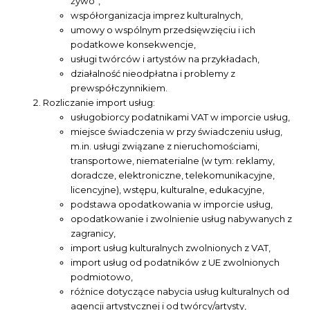
żywo”,
współorganizacja imprez kulturalnych,
umowy o wspólnym przedsięwzięciu i ich
podatkowe konsekwencje,
usługi twórców i artystów na przykładach,
działalność nieodpłatna i problemy z
prewspółczynnikiem.
Rozliczanie import usług:
usługobiorcy podatnikami VAT w imporcie usług,
miejsce świadczenia w przy świadczeniu usług,
m.in. usługi związane z nieruchomościami,
transportowe, niematerialne (w tym: reklamy,
doradcze, elektroniczne, telekomunikacyjne,
licencyjne), wstępu, kulturalne, edukacyjne,
podstawa opodatkowania w imporcie usług,
opodatkowanie i zwolnienie usług nabywanych z
zagranicy,
import usług kulturalnych zwolnionych z VAT,
import usług od podatników z UE zwolnionych
podmiotowo,
różnice dotyczące nabycia usług kulturalnych od
agencji artystycznej i od twórcy/artysty,