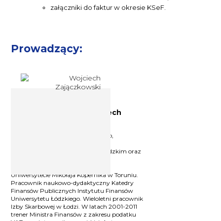
załączniki do faktur w okresie KSeF.
Prowadzący:
Ekspert podatkowy Wojciech
Zajączkowski
Absolwent Uniwersytetu Łódzkiego,
podyplomowych studiów prawa
podatkowego na Uniwersytecie Łódzkim oraz
podyplomowych studiów prawa
podatkowego Unii Europejskiej na
Uniwersytecie Mikołaja Kopernika w Toruniu.
Pracownik naukowo-dydaktyczny Katedry
Finansów Publicznych Instytutu Finansów
Uniwersytetu Łódzkiego. Wieloletni pracownik
Izby Skarbowej w Łodzi. W latach 2001-2011
trener Ministra Finansów z zakresu podatku