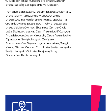
w Kielcach oraz kursach organizowanych
przez Szkołę Zarządzania w Kielcach.
Ponadto zapraszany, celem przedstawienia w
przystępny i zrozumiały sposób, zmian
przepisów na konferencje, kursy, spotkania
organizowane przez podmioty zrzeszające
przedsiębiorców np.: Business Centre Club
Loża Świętokrzyska, Cech Rzemiosł Różnych i
Przedsiębiorców w Kielcach, Cech Rzemiosł w
Opatowie, Świętokrzyski Związek
Pracodawców Prywatnych Lewiatan, Targi
Kielce, Biznes Center Club Loża Świętokrzyska,
Świętokrzyski Oddział Krajowej Izby
Doradców Podatkowych.