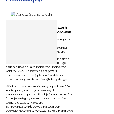
Ekspert z zakresu ubezpieczeń
społecznych Dariusz Suchorowski
Absolwent Uniwersytetu Warszawskiego na
kierunku polityka społeczna oraz
Uniwersytetu Jagiellońskiego na kierunku
prawo pracy i ubezpieczeń społecznych.
Od początku pracy zawodowej związany z
ubezpieczeniami społecznymi, realizując
zadania kolejno jako inspektor i inspektor
kontroli ZUS. Następnie zarządzał i
nadzorował kontrolę płatników składek na
obszarze województwa świętokrzyskiego.
Wiedza i doświadczenie nabyte podczas 20-
letniej pracy na dotychczasowych
stanowiskach, pozwoliło objąć na kolejne 15 lat
funkcję zastępcy dyrektora ds. dochodów
Oddziału ZUS w Kielcach.
Był również wykładowcą na studiach
podyplomowych w Wyższej Szkole Handlowej