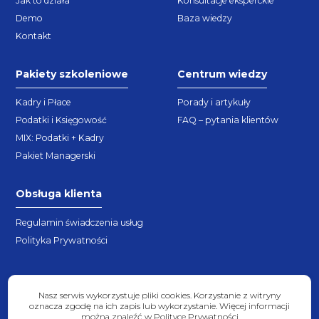
Jak to działa
Konsultacje eksperckie
Demo
Baza wiedzy
Kontakt
Pakiety szkoleniowe
Centrum wiedzy
Kadry i Płace
Porady i artykuły
Podatki i Księgowość
FAQ – pytania klientów
MIX: Podatki + Kadry
Pakiet Managerski
Obsługa klienta
Regulamin świadczenia usług
Polityka Prywatności
Nasz serwis wykorzystuje pliki cookies. Korzystanie z witryny
oznacza zgodę na ich zapis lub wykorzystanie. Więcej informacji
można znaleźć w Polityce Prywatności