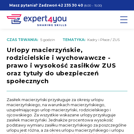
Masz pytania? Zadzwoń
42 235 30 40
(8.00 – 15.00)
CZAS TRWANIA:
5 godzin
TEMATYKA:
Kadry i Płace / ZUS
Urlopy macierzyńskie,
rodzicielskie i wychowawcze -
prawo i wysokość zasiłków ZUS
oraz tytuły do ubezpieczeń
społecznych
Zasiłek macierzyński przysługuje za okresy urlopu
macierzyńskiego, na warunkach macierzyńskiego,
uzupełniającego urlop macierzyński, rodzicielskiego i
ojcowskiego. Za wszystkie wskazane urlopy przysługuje
zasiłek macierzyński. Jednakże procentowa wysokość
podstawy wymiaru zasiłku macierzyńskiego za poszczególne
urlopu jest różna, a za okres urlopu macierzyńskiego i urlopu