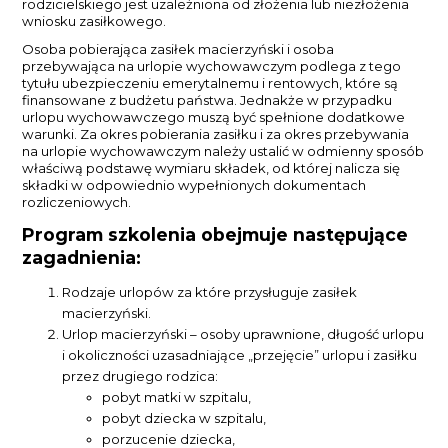
rodzicielskiego jest uzależniona od złożenia lub niezłożenia
wniosku zasiłkowego.
Osoba pobierająca zasiłek macierzyński i osoba
przebywająca na urlopie wychowawczym podlega z tego
tytułu ubezpieczeniu emerytalnemu i rentowych, które są
finansowane z budżetu państwa. Jednakże w przypadku
urlopu wychowawczego muszą być spełnione dodatkowe
warunki. Za okres pobierania zasiłku i za okres przebywania
na urlopie wychowawczym należy ustalić w odmienny sposób
właściwą podstawę wymiaru składek, od której nalicza się
składki w odpowiednio wypełnionych dokumentach
rozliczeniowych.
Program szkolenia obejmuje następujące
zagadnienia:
Rodzaje urlopów za które przysługuje zasiłek
macierzyński.
Urlop macierzyński – osoby uprawnione, długość urlopu
i okoliczności uzasadniające „przejęcie” urlopu i zasiłku
przez drugiego rodzica:
pobyt matki w szpitalu,
pobyt dziecka w szpitalu,
porzucenie dziecka,