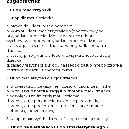
zagadnienia:
I. Urlop macierzyński:
1. Urlop dla matki dziecka:
a. prawo do urlopu przed porodem,
b. wymiar urlopu macierzyńskiego (podstawowy, w
przypadku urodzenia dziecka w trakcie urlopu
wychowawczego, w przypadku urodzenia dziecka
martwego lub śmierci dziecka, w przypadku oddania
dziecka),
c. zasady przerywania urlopu w związku z hospitalizacją
dziecka,
d. zasady rezygnacji z urlopu na rzecz ojca lub innego członka
rodziny w związku z chorobą matki.
2. Urlop macierzyński dla ojca dziecka:
a. w związku z przekazaniem części urlopu przez matkę,
b. w związku z hospitalizacją lub chorobą matki dziecka,
c. w związku ze śmiercią matki dziecka,
d. w związku z porzuceniem dziecka przez matkę,
e. w związku z podjęciem zatrudnienia przez matkę
niebędącą ubezpieczoną.
3. Urlop macierzyński dla najbliższego członka rodziny.
II. Urlop na warunkach urlopu macierzyńskiego -