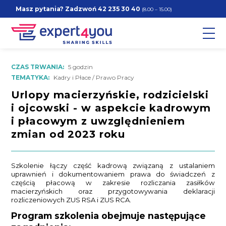
Masz pytania? Zadzwoń
42 235 30 40
(8.00 – 15.00)
CZAS TRWANIA:
5 godzin
TEMATYKA:
Kadry i Płace / Prawo Pracy
Urlopy macierzyńskie, rodzicielski
i ojcowski - w aspekcie kadrowym
i płacowym z uwzględnieniem
zmian od 2023 roku
Szkolenie łączy część kadrową związaną z ustalaniem
uprawnień i dokumentowaniem prawa do świadczeń z
częścią płacową w zakresie rozliczania zasiłków
macierzyńskich oraz przygotowywania deklaracji
rozliczeniowych ZUS RSA i ZUS RCA.
Program szkolenia obejmuje następujące