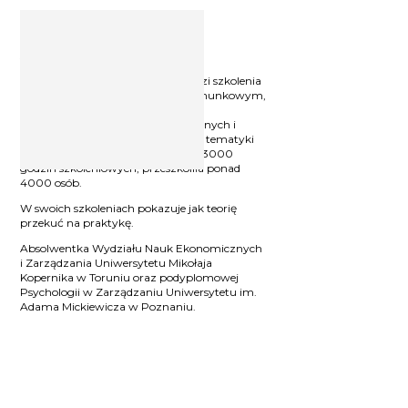
Ekspert ds. wynagrodzeń
Agnieszka Łapińska
Praktyk
- od ponad 10 lat prowadzi szkolenia
i doradza firmom oraz biurom rachunkowym,
w zakresie polityki zatrudnienia i
wynagradzania. Autorka stacjonarnych i
elearningowych kursów i szkoleń z tematyki
kadr i płac. Przeprowadziła ponad 3000
godzin szkoleniowych, przeszkoliła ponad
4000 osób.
W swoich szkoleniach pokazuje jak teorię
przekuć na praktykę.
Absolwentka Wydziału Nauk Ekonomicznych
i Zarządzania Uniwersytetu Mikołaja
Kopernika w Toruniu oraz podyplomowej
Psychologii w Zarządzaniu Uniwersytetu im.
Adama Mickiewicza w Poznaniu.