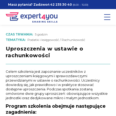
Masz pytania? Zadzwoń
42 235 30 40
(8.00 – 15.00)
CZAS TRWANIA:
5 godzin
TEMATYKA:
Podatki i księgowość / Rachunkowość
Uproszczenia w ustawie o
rachunkowości
Celem szkolenia jest zapoznanie uczestników z
uproszczeniami księgowymi i sprawozdawczymi
przewidzianymi w ustawie o rachunkowości. Uczestnicy
dowiedzą się, jak prawidłowo i w praktyce stosować
dostępne uproszczenia. Podczas spotkania zostaną
omówione dwie grupy uproszczeń: obowiązujące wszystkie
jednostki oraz dedykowane mikro i małym jednostkom.
Program szkolenia obejmuje następujące
zagadnienia: