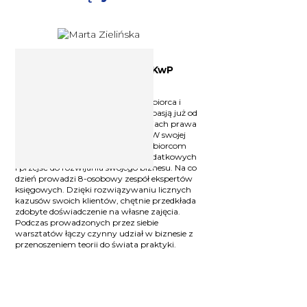
Dyplomowana księgowa SKwP
Marta Zielińska
Dyplomowana księgowa, przedsiębiorca i
wykładowca, który dzieli się swoją pasją już od
10 lat. Specjalizuje się w zagadnieniach prawa
bilansowego i sprawozdawczości. W swojej
codziennej pracy pomaga przedsiębiorcom
zrozumieć zawiłości przepisów podatkowych
i przejść do rozwijania swojego biznesu. Na co
dzień prowadzi 8-osobowy zespół ekspertów
księgowych. Dzięki rozwiązywaniu licznych
kazusów swoich klientów, chętnie przedkłada
zdobyte doświadczenie na własne zajęcia.
Podczas prowadzonych przez siebie
warsztatów łączy czynny udział w biznesie z
przenoszeniem teorii do świata praktyki.