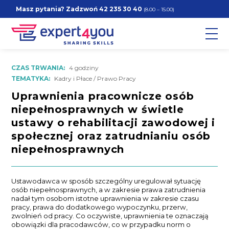
Masz pytania? Zadzwoń
42 235 30 40
(8.00 – 15.00)
CZAS TRWANIA:
4 godziny
TEMATYKA:
Kadry i Płace / Prawo Pracy
Uprawnienia pracownicze osób
niepełnosprawnych w świetle
ustawy o rehabilitacji zawodowej i
społecznej oraz zatrudnianiu osób
niepełnosprawnych
Ustawodawca w sposób szczególny uregulował sytuację
osób niepełnosprawnych, a w zakresie prawa zatrudnienia
nadał tym osobom istotne uprawnienia w zakresie czasu
pracy, prawa do dodatkowego wypoczynku, przerw,
zwolnień od pracy. Co oczywiste, uprawnienia te oznaczają
obowiązki dla pracodawców, co w przypadku norm o