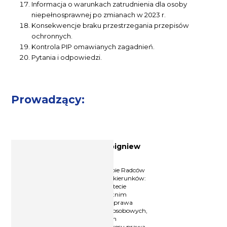
Informacja o warunkach zatrudnienia dla osoby
niepełnosprawnej po zmianach w 2023 r.
Konsekwencje braku przestrzegania przepisów
ochronnych.
Kontrola PIP omawianych zagadnień.
Pytania i odpowiedzi.
Prowadzący:
Ekspert ds. prawa pracy Zbigniew
Zych
Radca Prawny przy Okręgowej Izbie Radców
Prawnych w Krakowie, absolwent kierunków:
prawo i administracja na Uniwersytecie
Jagiellońskim, trener z ponad 14-letnim
doświadczeniem m.in. w obszarze prawa
pracy oraz przetwarzania danych osobowych,
prelegent na licznych konferencjach
naukowych, autor publikacji z zakresu prawa