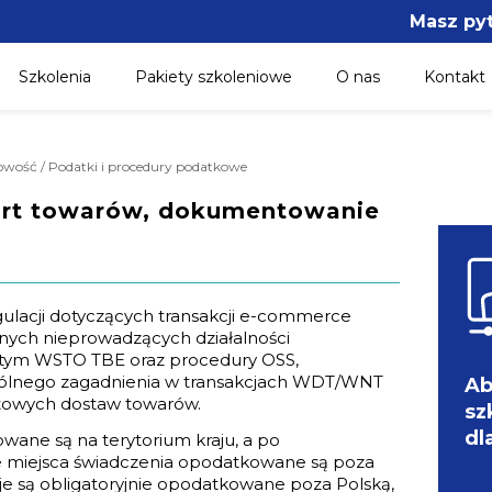
Masz py
Szkolenia
Pakiety szkoleniowe
O nas
Kontakt
gowość / Podatki i procedury podatkowe
ort towarów, dokumentowanie
ulacji dotyczących transakcji e-commerce
znych nieprowadzących działalności
w tym WSTO TBE oraz procedury OSS,
gólnego zagadnienia w transakcjach WDT/WNT
Ab
towych dostaw towarów.
sz
dl
ane są na terytorium kraju, a po
e miejsca świadczenia opodatkowane są poza
kcje są obligatoryjnie opodatkowane poza Polską,