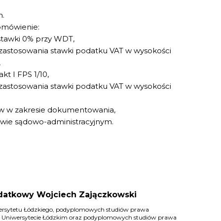
h.
mówienie:
stawki 0% przy WDT,
stosowania stawki podatku VAT w wysokości
,
akt I FPS 1/10,
stosowania stawki podatku VAT w wysokości
sów w zakresie dokumentowania,
ie sądowo-administracyjnym.
datkowy Wojciech Zajączkowski
ersytetu Łódzkiego, podyplomowych studiów prawa
 Uniwersytecie Łódzkim oraz podyplomowych studiów prawa