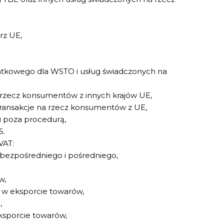
rz UE,
kowego dla WSTO i usług świadczonych na
a rzecz konsumentów z innych krajów UE,
ransakcje na rzecz konsumentów z UE,
i poza procedurą,
S.
VAT:
 bezpośredniego i pośredniego,
w,
w eksporcie towarów,
,
eksporcie towarów,