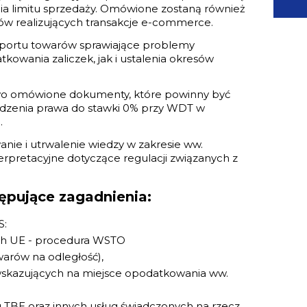
ia limitu sprzedaży. Omówione zostaną również
ków realizujących transakcje e-commerce.
sportu towarów sprawiające problemy
owania zaliczek, jak i ustalenia okresów
wo omówione dokumenty, które powinny być
dzenia prawa do stawki 0% przy WDT w
.
nie i utrwalenie wiedzy w zakresie ww.
terpretacyjne dotyczące regulacji związanych z
ępujące zagadnienia:
S:
ch UE - procedura WSTO
rów na odległość),
i wskazujących na miejsce opodatkowania ww.
TBE oraz innych usług świadczonych na rzecz