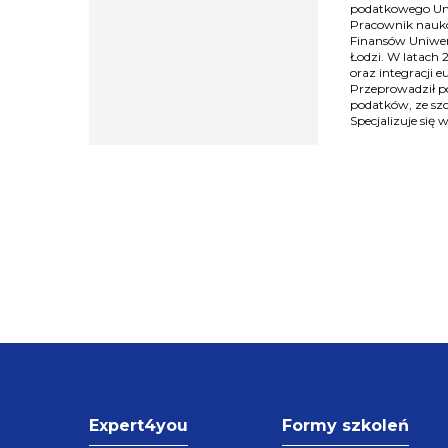
podatkowego Unii
Pracownik nauko
Finansów Uniwer
Łodzi. W latach 
oraz integracji 
Przeprowadził po
podatków, ze sz
Specjalizuje się
Expert4you
Formy szkoleń