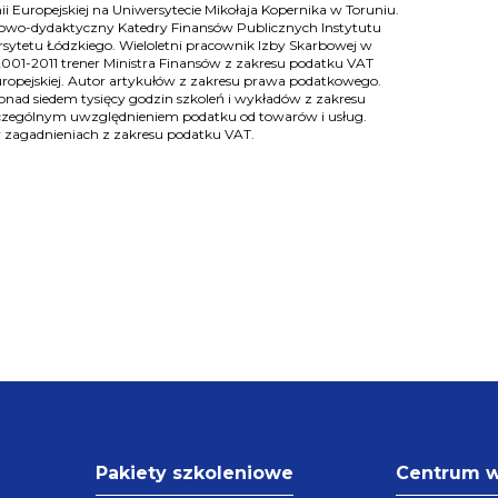
 Europejskiej na Uniwersytecie Mikołaja Kopernika w Toruniu.
wo-dydaktyczny Katedry Finansów Publicznych Instytutu
sytetu Łódzkiego. Wieloletni pracownik Izby Skarbowej w
2001-2011 trener Ministra Finansów z zakresu podatku VAT
europejskiej. Autor artykułów z zakresu prawa podatkowego.
nad siedem tysięcy godzin szkoleń i wykładów z zakresu
czególnym uwzględnieniem podatku od towarów i usług.
 w zagadnieniach z zakresu podatku VAT.
Pakiety szkoleniowe
Centrum 