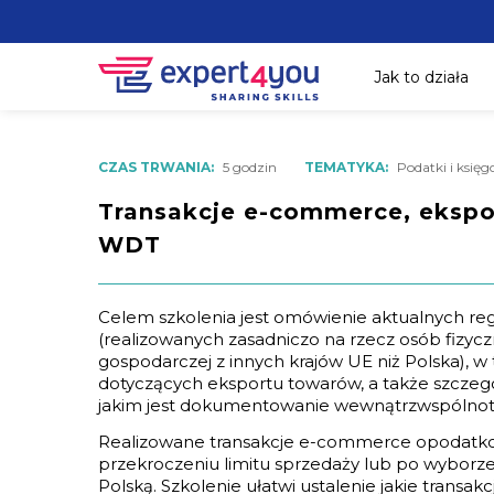
Jak to działa
CZAS TRWANIA:
5 godzin
TEMATYKA:
Podatki i księ
Transakcje e-commerce, eksp
WDT
Celem szkolenia jest omówienie aktualnych reg
(realizowanych zasadniczo na rzecz osób fizyc
gospodarczej z innych krajów UE niż Polska), 
dotyczących eksportu towarów, a także szcze
jakim jest dokumentowanie wewnątrzwspólno
Realizowane transakcje e-commerce opodatkow
przekroczeniu limitu sprzedaży lub po wyborz
Polską. Szkolenie ułatwi ustalenie jakie transa