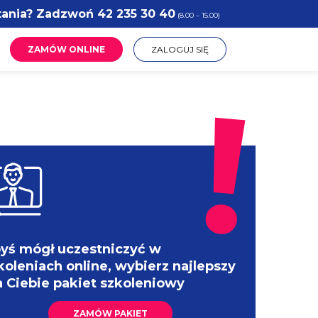
tania? Zadzwoń
42 235 30 40
(8.00 – 15.00)
ZAMÓW ONLINE
ZALOGUJ SIĘ
yś mógł uczestniczyć w
koleniach online, wybierz najlepszy
a Ciebie pakiet szkoleniowy
ZAMÓW PAKIET