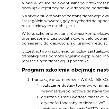
a jakie w Polsce do ewentualnego przekroczen
obowiązki rejestracyjne i ewidencyjne podatni
Na szkoleniu omówione zostaną transakcje ek
szczególnie wówczas, gdy przychodzi do opodatk
rozliczeniowych do ich ujęcia.
W toku szkolenia zostaną również komplekso
gromadzone przez podatników w celu potwier
odniesieniu do krajowych, jak i unijnych regulacji
Uczestnictwo w szkoleniu umożliwi zaktualizowa
transakcji oraz pomoże wyjaśnić wątpliwości in
realizacją tych transakcji u podatnika.
Program szkolenia obejmuje nast
Transakcje e-commerce – WSTO, TBE, OS
rozliczanie dostaw towarów w rama
(wewnątrzwspólnotowa dostawa towa
obliczanie limitu wartości transakcj
czynności i sposoby rozliczania VAT,
miejsce opodatkowania WSTO, usług 