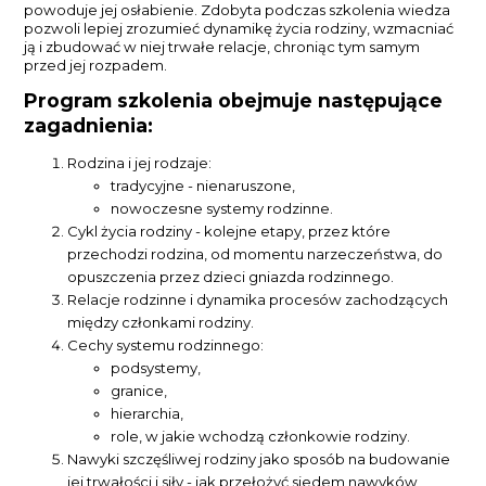
powoduje jej osłabienie. Zdobyta podczas szkolenia wiedza
pozwoli lepiej zrozumieć dynamikę życia rodziny, wzmacniać
ją i zbudować w niej trwałe relacje, chroniąc tym samym
przed jej rozpadem.
Program szkolenia obejmuje następujące
zagadnienia:
Rodzina i jej rodzaje:
tradycyjne - nienaruszone,
nowoczesne systemy rodzinne.
Cykl życia rodziny - kolejne etapy, przez które
przechodzi rodzina, od momentu narzeczeństwa, do
opuszczenia przez dzieci gniazda rodzinnego.
Relacje rodzinne i dynamika procesów zachodzących
między członkami rodziny.
Cechy systemu rodzinnego:
podsystemy,
granice,
hierarchia,
role, w jakie wchodzą członkowie rodziny.
Nawyki szczęśliwej rodziny jako sposób na budowanie
jej trwałości i siły - jak przełożyć siedem nawyków