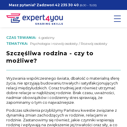
Masz pytania? Zadzwoń
42 235 30 40
(8.00 – 15.00)
CZAS TRWANIA:
4 godziny
TEMATYKA:
Psychologia i rozwój osobisty / Rozwój osobisty
Szczęśliwa rodzina - czy to
możliwe?
Wyzwania współczesnego świata, dbałość o materialną sferę
życia, nie sprzyjają budowaniu trwałych i satysfakcjonujących
relacji międzyludzkich. Coraz trudniej jest również utrzymać
dobre relacje w najbliższej rodzinie. Brak czasu, uważności,
nadmiar obowiązków i codzienny stres sprawiają, że
zapominamy o tym co najważniejsze.
Podczas szkolenia przybliżymy Państwu kwestie związane z
dynamiką zmian zachodzących w rodzinie, relacjami w
rodzinie. Zastanowimy się również, jakie czynniki wspierają
rodzinę i wpływają na zwiększenie jej trwałości oraz siły, a co