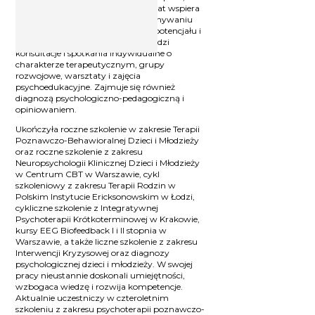
terapeuta EEG Biofeedback. Od 15 lat wspiera
dzieci, młodzież i dorosłych w pokonywaniu
trudności, odnajdywaniu swojego potencjału i
powracaniu do równowagi. Prowadzi
konsultacje i spotkania indywidualne o
charakterze terapeutycznym, grupy
rozwojowe, warsztaty i zajęcia
psychoedukacyjne. Zajmuje się również
diagnozą psychologiczno-pedagogiczną i
opiniowaniem.
Ukończyła roczne szkolenie w zakresie Terapii
Poznawczo-Behawioralnej Dzieci i Młodzieży
oraz roczne szkolenie z zakresu
Neuropsychologii Klinicznej Dzieci i Młodzieży
w Centrum CBT w Warszawie, cykl
szkoleniowy z zakresu Terapii Rodzin w
Polskim Instytucie Ericksonowskim w Łodzi,
cykliczne szkolenie z Integratywnej
Psychoterapii Krótkoterminowej w Krakowie,
kursy EEG Biofeedback I i II stopnia w
Warszawie, a także liczne szkolenie z zakresu
Interwencji Kryzysowej oraz diagnozy
psychologicznej dzieci i młodzieży. W swojej
pracy nieustannie doskonali umiejętności,
wzbogaca wiedzę i rozwija kompetencje.
Aktualnie uczestniczy w czteroletnim
szkoleniu z zakresu psychoterapii poznawczo-