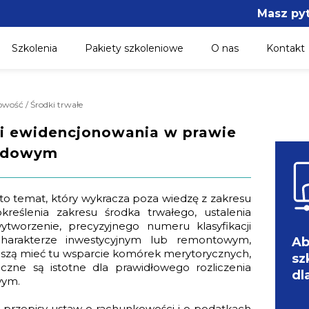
Masz py
Szkolenia
Pakiety szkoleniowe
O nas
Kontakt
owość / Środki trwałe
 i ewidencjonowania w prawie
hodowym
o temat, który wykracza poza wiedzę z zakresu
eślenia zakresu środka trwałego, ustalenia
tworzenie, precyzyjnego numeru klasyfikacji
charakterze inwestycyjnym lub remontowym,
Ab
uszą mieć tu wsparcie komórek merytorycznych,
sz
iczne są istotne dla prawidłowego rozliczenia
dl
wym.
 o przepisy ustaw o rachunkowości i o podatkach