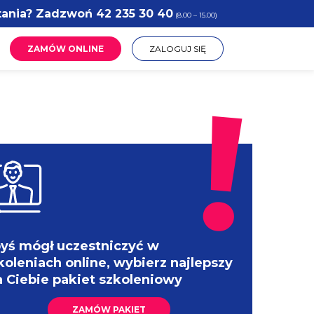
tania? Zadzwoń
42 235 30 40
(8.00 – 15.00)
ZAMÓW ONLINE
ZALOGUJ SIĘ
yś mógł uczestniczyć w
koleniach online, wybierz najlepszy
a Ciebie pakiet szkoleniowy
ZAMÓW PAKIET