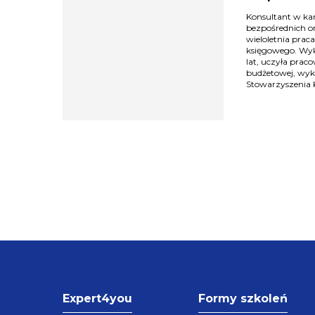
Konsultant w kan
bezpośrednich o
wieloletnia pra
księgowego. Wy
lat, uczyła prac
budżetowej, wyk
Stowarzyszenia 
Expert4you
Formy szkoleń