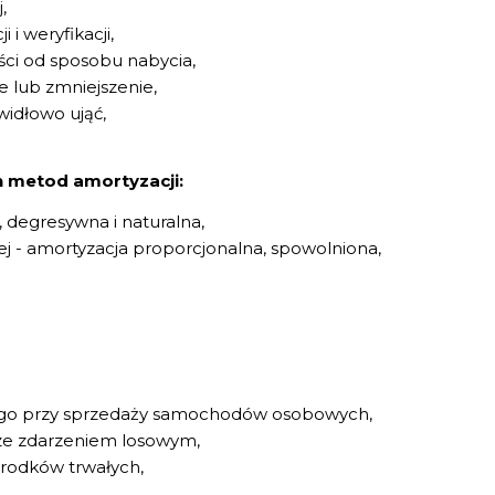
,
 i weryfikacji,
ści od sposobu nabycia,
e lub zmniejszenie,
widłowo ująć,
 metod amortyzacji:
 degresywna i naturalna,
j - amortyzacja proporcjonalna, spowolniona,
ego przy sprzedaży samochodów osobowych,
 ze zdarzeniem losowym,
rodków trwałych,