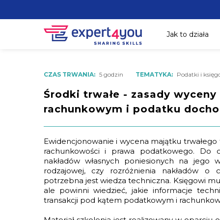
Jak to działa
CZAS TRWANIA:
5 godzin
TEMATYKA:
Podatki i księg
Środki trwałe - zasady wyceny
rachunkowym i podatku doc
Ewidencjonowanie i wycena majątku trwałego t
rachunkowości i prawa podatkowego. Do okr
nakładów własnych poniesionych na jego wy
rodzajowej, czy rozróżnienia nakładów o 
potrzebna jest wiedza techniczna. Księgowi m
ale powinni wiedzieć, jakie informacje techn
transakcji pod kątem podatkowym i rachunko
Materiał szkolenia jest realizowany w oparciu