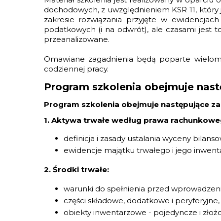
dochodowych, z uwzględnieniem KSR 11, który
zakresie rozwiązania przyjęte w ewidencja
podatkowych (i na odwrót), ale czasami jest t
przeanalizowane.
Omawiane zagadnienia będą poparte wielom
codziennej pracy.
Program szkolenia obejmuje nast
Program szkolenia obejmuje następujące za
1. Aktywa trwałe według prawa rachunkowego
definicja i zasady ustalania wyceny bilanso
ewidencje majątku trwałego i jego inwenta
2. Środki trwałe:
warunki do spełnienia przed wprowadzeni
części składowe, dodatkowe i peryferyjne,
obiekty inwentarzowe - pojedyncze i złoż