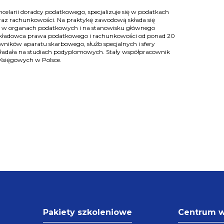
celarii doradcy podatkowego, specjalizuje się w podatkach
raz rachunkowości. Na praktykę zawodową składa się
ca w organach podatkowych i na stanowisku głównego
kładowca prawa podatkowego i rachunkowości od ponad 20
owników aparatu skarbowego, służb specjalnych i sfery
ładała na studiach podyplomowych. Stały współpracownik
Księgowych w Polsce.
Pakiety szkoleniowe
Centrum 