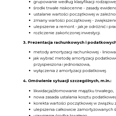
grupowanie według klasyfikacji rodzajowej
środki trwałe niskocenne - zasady ewidencji
ustalanie wartości początkowej w zależno
zmiany wartości początkowej - zwiększeni
ulepszenie a remont - jak je odróżnić i pra
rozliczenie zakończonej inwestycji.
3. Prezentacja rachunkowych i podatkowych
metody amortyzacji rachunkowej - liniowa,
jak wybrać metodę amortyzacji podatkowe
przyspieszona i jednorazowa,
wyłączenia z amortyzacji podatkowej.
4. Omówienie sytuacji szczególnych, m.in.:
likwidacja/złomowanie majątku trwałego,
nowa zasada ustalania kosztu podatkow
korekta wartości początkowej w związku
ulepszenia całkowicie zamortyzowanych ś
ujawnienie środka trwałego,