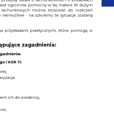
 jest ogromnie pomocny w tej materii. W dużym
ch rachunkowych można stosować do rozliczeń
o niemożliwe - na szkoleniu te sytuacje zostaną
a przykładami praktycznymi, które pomogą w
ępujące zagadnienia:
gadnienia:
 i KSR 11:
wej,
ryzacja.
em ich do ewidencji,
one,