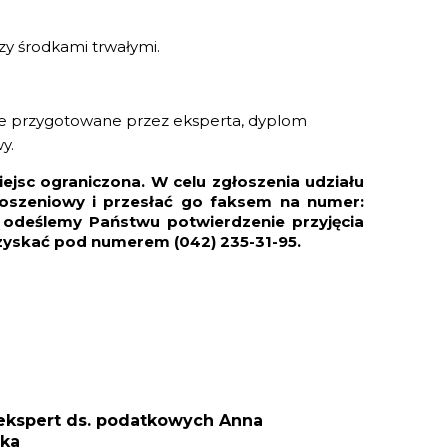
zy środkami trwałymi.
owe przygotowane przez eksperta, dyplom
y.
iejsc ograniczona. W celu zgłoszenia udziału
łoszeniowy i przesłać go faksem na numer:
a odeślemy Państwu potwierdzenie przyjęcia
zyskać pod numerem (042) 235-31-95.
ekspert ds. podatkowych Anna
ska