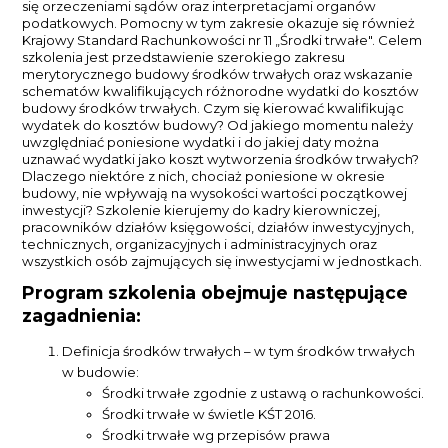
się orzeczeniami sądów oraz interpretacjami organów
podatkowych. Pomocny w tym zakresie okazuje się również
Krajowy Standard Rachunkowości nr 11 „Środki trwałe". Celem
szkolenia jest przedstawienie szerokiego zakresu
merytorycznego budowy środków trwałych oraz wskazanie
schematów kwalifikujących różnorodne wydatki do kosztów
budowy środków trwałych. Czym się kierować kwalifikując
wydatek do kosztów budowy? Od jakiego momentu należy
uwzględniać poniesione wydatki i do jakiej daty można
uznawać wydatki jako koszt wytworzenia środków trwałych?
Dlaczego niektóre z nich, chociaż poniesione w okresie
budowy, nie wpływają na wysokości wartości początkowej
inwestycji? Szkolenie kierujemy do kadry kierowniczej,
pracowników działów księgowości, działów inwestycyjnych,
technicznych, organizacyjnych i administracyjnych oraz
wszystkich osób zajmujących się inwestycjami w jednostkach.
Program szkolenia obejmuje następujące
zagadnienia:
Definicja środków trwałych – w tym środków trwałych
w budowie:
Środki trwałe zgodnie z ustawą o rachunkowości.
Środki trwałe w świetle KŚT 2016.
Środki trwałe wg przepisów prawa