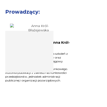
Prowadzący:
Doświadczony księgowy Anna Król-
Błażejewska
Znany i doświadczony wykładowca szkoleń z
zakresu rachunkowości i podatków oraz
rozliczania projektów unijnych. Księgowy
przedsiębiorstw i jednostek sektora
publicznego. Właściciel biura rachunkowego.
Autorka publikacji z zakresu rachunkowości
przedsiębiorstw, jednostek administracji
publicznej i organizacji pozarządowych.