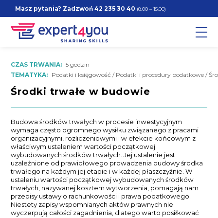
Masz pytania? Zadzwoń
42 235 30 40
(8.00 – 15.00)
CZAS TRWANIA:
5 godzin
TEMATYKA:
Podatki i księgowość / Podatki i procedury podatkowe / Śro
Środki trwałe w budowie
Budowa środków trwałych w procesie inwestycyjnym
wymaga często ogromnego wysiłku związanego z pracami
organizacyjnymi, rozliczeniowymi i w efekcie końcowym z
właściwym ustaleniem wartości początkowej
wybudowanych środków trwałych. Jej ustalenie jest
uzależnione od prawidłowego prowadzenia budowy środka
trwałego na każdym jej etapie i w każdej płaszczyźnie. W
ustaleniu wartości początkowej wybudowanych środków
trwałych, nazywanej kosztem wytworzenia, pomagają nam
przepisy ustawy o rachunkowości i prawa podatkowego.
Niestety zapisy wspomnianych aktów prawnych nie
wyczerpują całości zagadnienia, dlatego warto posiłkować