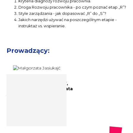
Kryteria diagnozy rozwoju pracownia.
Droga Rozwoju pracownika - po czym poznać etap „R”?
Style zarządzania - jak dopasować „R” do „S”?
Jakich narzędzi używać na poszczególnym etapie -
instruktaż vs. wspieranie.
Prowadzący:
Trener biznesu, Coach ICF,
Certyfikacja DISC Małgorzata
Jasiukajć