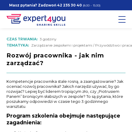
Masz pytania? Zadzwoń
42 235 30 40
(8.00 – 15.00)
CZAS TRWANIA:
3 godziny
TEMATYKA:
Zarządzanie zespołami i projektami / Przywództwo i prac
Rozwój pracownika - jak nim
zarządzać?
Kompetencje pracownika stale rosną, a zaangażowanie? Jak
oceniać rozwój pracownika? Jakich narzędzi używać, by go
rozwijać? Lepiej być liderem tropiącym zło, czy „Piotrusiem
Panem” broniącym słabszych w zespole? To są pytania, które
poszukamy odpowiedzi w czasie tego 3 godzinnego
warsztatu.
Program szkolenia obejmuje następujące
zagadnienia: