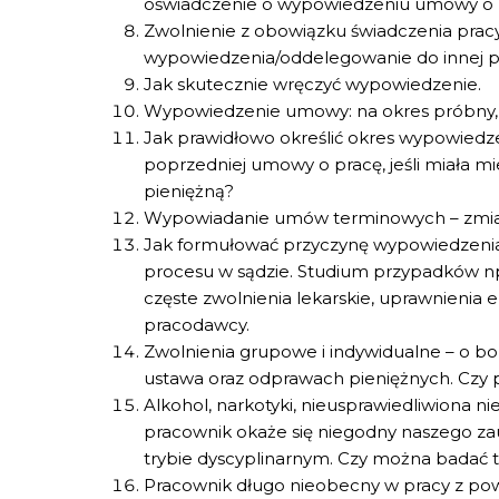
oświadczenie o wypowiedzeniu umowy o 
Zwolnienie z obowiązku świadczenia prac
wypowiedzenia/oddelegowanie do innej pra
Jak skutecznie wręczyć wypowiedzenie.
Wypowiedzenie umowy: na okres próbny, na
Jak prawidłowo określić okres wypowiedze
poprzedniej umowy o pracę, jeśli miała m
pieniężną?
Wypowiadanie umów terminowych – zmiany
Jak formułować przyczynę wypowiedzenia
procesu w sądzie. Studium przypadków np.
częste zwolnienia lekarskie, uprawnienia
pracodawcy.
Zwolnienia grupowe i indywidualne – o bo
ustawa oraz odprawach pieniężnych. Czy
Alkohol, narkotyki, nieusprawiedliwiona ni
pracownik okaże się niegodny naszego zau
trybie dyscyplinarnym. Czy można badać 
Pracownik długo nieobecny w pracy z po