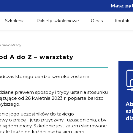
Masz py
Szkolenia
Pakiety szkoleniowe
O nas
Kontakt
/ Prawo Pracy
d A do Z – warsztaty
odczas którego bardzo szeroko zostanie
dziane prawem sposoby i tryby ustania stosunku
zujące od 26 kwietnia 2023 r. poparte bardzo
Ab
yższego.
sz
nie jego uczestników do takiego
dl
y o pracę - jego przyczyny i uzasadnienia, aby
 sądem pracy. Szkolenie jest zatem skierowane
ale także do każdej osoby kierującej