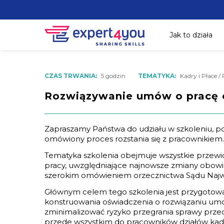
Jak to działa
CZAS TRWANIA:
5 godzin
TEMATYKA:
Kadry i Płace 
Rozwiązywanie umów o pracę o
Zapraszamy Państwa do udziału w szkoleniu, p
omówiony proces rozstania się z pracownikiem.
Tematyka szkolenia obejmuje wszystkie przewi
pracy, uwzględniające najnowsze zmiany obowią
szerokim omówieniem orzecznictwa Sądu Najw
Głównym celem tego szkolenia jest przygotowa
konstruowania oświadczenia o rozwiązaniu umow
zminimalizować ryzyko przegrania sprawy przed
przede wszystkim do pracowników działów kadr 