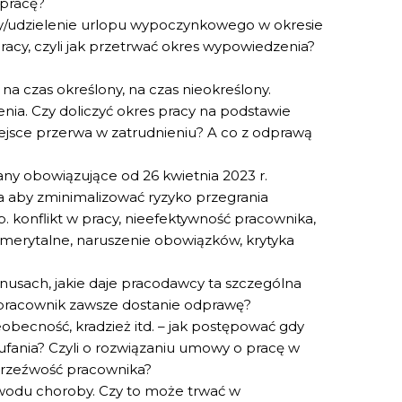
pracę?
y/udzielenie urlopu wypoczynkowego w okresie
cy, czyli jak przetrwać okres wypowiedzenia?
 czas określony, na czas nieokreślony.
nia. Czy doliczyć okres pracy na podstawie
iejsce przerwa w zatrudnieniu? A co z odprawą
 obowiązujące od 26 kwietnia 2023 r.
 aby zminimalizować ryzyko przegrania
 konflikt w pracy, nieefektywność pracownika,
 emerytalne, naruszenie obowiązków, krytyka
nusach, jakie daje pracodawcy ta szczególna
 pracownik zawsze dostanie odprawę?
eobecność, kradzież itd. – jak postępować gdy
fania? Czyli o rozwiązaniu umowy o pracę w
trzeźwość pracownika?
wodu choroby. Czy to może trwać w