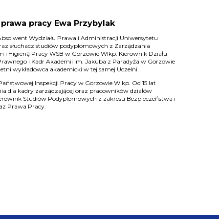
. prawa pracy Ewa Przybylak
bsolwent Wydziału Prawa i Administracji Uniwersytetu
oraz słuchacz studiów podyplomowych z Zarządzania
 i Higieną Pracy WSB w Gorzowie Wlkp. Kierownik Działu
rawnego i Kadr Akademii im. Jakuba z Paradyża w Gorzowie
letni wykładowca akademicki w tej samej Uczelni.
Państwowej Inspekcji Pracy w Gorzowie Wlkp. Od 15 lat
ia dla kadry zarządzającej oraz pracowników działów
ierownik Studiów Podyplomowych z zakresu Bezpieczeństwa i
raz Prawa Pracy.