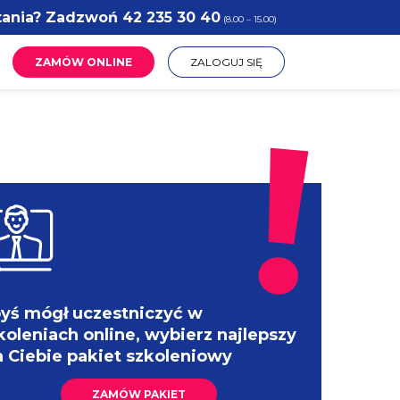
tania? Zadzwoń
42 235 30 40
(8.00 – 15.00)
ZAMÓW ONLINE
ZALOGUJ SIĘ
yś mógł uczestniczyć w
koleniach online, wybierz najlepszy
a Ciebie pakiet szkoleniowy
ZAMÓW PAKIET