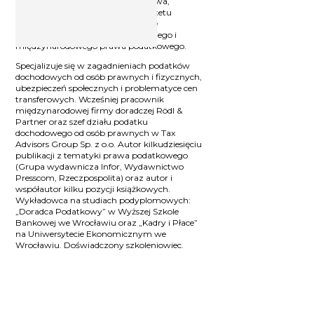
Sp. z o.o., absolwent Wydziału Prawa,
Administracji i Ekonomii Uniwersytetu
Wrocławskiego. Posiada wieloletnie
doświadczenie w stosowaniu polskiego i
międzynarodowego prawa podatkowego.
Specjalizuje się w zagadnieniach podatków
dochodowych od osób prawnych i fizycznych,
ubezpieczeń społecznych i problematyce cen
transferowych. Wcześniej pracownik
międzynarodowej firmy doradczej Rödl &
Partner oraz szef działu podatku
dochodowego od osób prawnych w Tax
Advisors Group Sp. z o.o. Autor kilkudziesięciu
publikacji z tematyki prawa podatkowego
(Grupa wydawnicza Infor, Wydawnictwo
Presscom, Rzeczpospolita) oraz autor i
współautor kilku pozycji książkowych.
Wykładowca na studiach podyplomowych:
„Doradca Podatkowy” w Wyższej Szkole
Bankowej we Wrocławiu oraz „Kadry i Płace”
na Uniwersytecie Ekonomicznym we
Wrocławiu. Doświadczony szkoleniowiec.