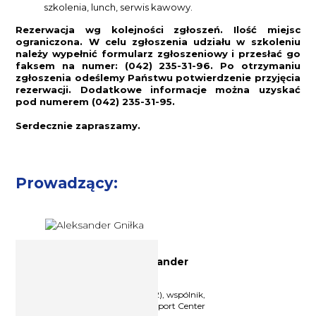
szkolenia, lunch, serwis kawowy.
Rezerwacja wg kolejności zgłoszeń. Ilość miejsc
ograniczona. W celu zgłoszenia udziału w szkoleniu
należy wypełnić formularz zgłoszeniowy i przesłać go
faksem na numer: (042) 235-31-96. Po otrzymaniu
zgłoszenia odeślemy Państwu potwierdzenie przyjęcia
rezerwacji. Dodatkowe informacje można uzyskać
pod numerem (042) 235-31-95.
Serdecznie zapraszamy.
Prowadzący:
Doradca podatkowy Aleksander
Gniłka
Doradca podatkowy (nr wpisu 11512), wspólnik,
założyciel i Prezes zarządu Tax Support Center