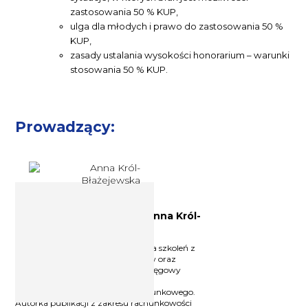
zastosowania 50 % KUP,
ulga dla młodych i prawo do zastosowania 50 %
KUP,
zasady ustalania wysokości honorarium – warunki
stosowania 50 % KUP.
Prowadzący:
Doświadczony księgowy Anna Król-
Błażejewska
Znany i doświadczony wykładowca szkoleń z
zakresu rachunkowości i podatków oraz
rozliczania projektów unijnych. Księgowy
przedsiębiorstw i jednostek sektora
publicznego. Właściciel biura rachunkowego.
Autorka publikacji z zakresu rachunkowości