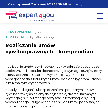
Masz pytania? Zadzwoń
42 235 30 40
(8.00 – 15.00)
CZAS TRWANIA:
5 godzin
TEMATYKA:
Kadry i Płace / Kadry
Rozliczanie umów
cywilnoprawnych - kompendium
Rozliczanie umów cywilnoprawnych w zakresie ubezpieczeń
społecznych i podatku dochodowego wymaga dużej wiedzy
i doświadczenia. Ustalanie wysokości i wypłacania
wynagrodzenia z tytułu tych umów podlega rygorom ustawy
o minimalnym wynagrodzeniu.
Zasady podlegania ubezpieczeniom społecznym umów
cywilnoprawnych należą do najbardziej skomplikowanych.
Wymagają skrupulatnego pozyskania informacji o sytuacji
wykonującego usługę w odniesieniu do umów podpisanych
również z innymi podmiotami.