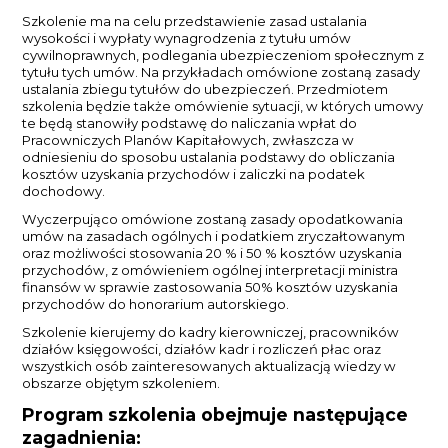
Szkolenie ma na celu przedstawienie zasad ustalania
wysokości i wypłaty wynagrodzenia z tytułu umów
cywilnoprawnych, podlegania ubezpieczeniom społecznym z
tytułu tych umów. Na przykładach omówione zostaną zasady
ustalania zbiegu tytułów do ubezpieczeń. Przedmiotem
szkolenia będzie także omówienie sytuacji, w których umowy
te będą stanowiły podstawę do naliczania wpłat do
Pracowniczych Planów Kapitałowych, zwłaszcza w
odniesieniu do sposobu ustalania podstawy do obliczania
kosztów uzyskania przychodów i zaliczki na podatek
dochodowy.
Wyczerpująco omówione zostaną zasady opodatkowania
umów na zasadach ogólnych i podatkiem zryczałtowanym
oraz możliwości stosowania 20 % i 50 % kosztów uzyskania
przychodów, z omówieniem ogólnej interpretacji ministra
finansów w sprawie zastosowania 50% kosztów uzyskania
przychodów do honorarium autorskiego.
Szkolenie kierujemy do kadry kierowniczej, pracowników
działów księgowości, działów kadr i rozliczeń płac oraz
wszystkich osób zainteresowanych aktualizacją wiedzy w
obszarze objętym szkoleniem.
Program szkolenia obejmuje następujące
zagadnienia: