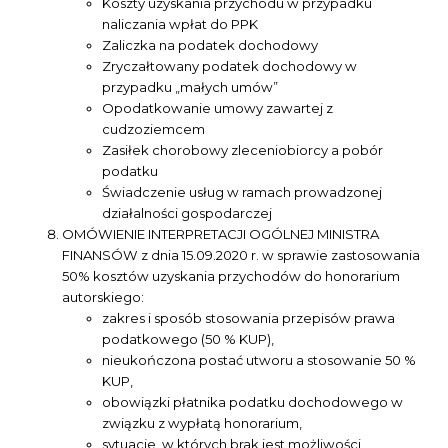
Koszty uzyskania przychodu w przypadku
naliczania wpłat do PPK
Zaliczka na podatek dochodowy
Zryczałtowany podatek dochodowy w
przypadku „małych umów”
Opodatkowanie umowy zawartej z
cudzoziemcem
Zasiłek chorobowy zleceniobiorcy a pobór
podatku
Świadczenie usług w ramach prowadzonej
działalności gospodarczej
OMÓWIENIE INTERPRETACJI OGÓLNEJ MINISTRA
FINANSÓW z dnia 15.09.2020 r. w sprawie zastosowania
50% kosztów uzyskania przychodów do honorarium
autorskiego:
zakres i sposób stosowania przepisów prawa
podatkowego (50 % KUP),
nieukończona postać utworu a stosowanie 50 %
KUP,
obowiązki płatnika podatku dochodowego w
związku z wypłatą honorarium,
sytuacje, w których brak jest możliwości