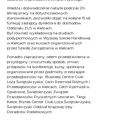
Wiedza i doświadczenie nabyte podczas 20-
letniej pracy na dotychczasowych
stanowiskach, pozwoliło objąć na kolejne 15 lat
funkcję zastępcy dyrektora ds. dochodów
Oddziału ZUS w Kielcach.
Był również wykładowcą na studiach
podyplomowych w Wyższej Szkole Handlowej
w Kielcach oraz kursach organizowanych
przez Szkołę Zarządzania w Kielcach.
Ponadto zapraszany, celem przedstawienia w
przystępny i zrozumiały sposób, zmian
przepisów na konferencje, kursy, spotkania
organizowane przez podmioty zrzeszające
przedsiębiorców np.: Business Centre Club
Loża Świętokrzyska, Cech Rzemiosł Różnych i
Przedsiębiorców w Kielcach, Cech Rzemiosł w
Opatowie, Świętokrzyski Związek
Pracodawców Prywatnych Lewiatan, Targi
Kielce, Biznes Center Club Loża Świętokrzyska,
Świętokrzyski Oddział Krajowej Izby
Doradców Podatkowych.