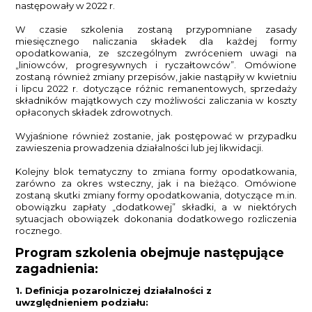
następowały w 2022 r.
W czasie szkolenia zostaną przypomniane zasady
miesięcznego naliczania składek dla każdej formy
opodatkowania, ze szczególnym zwróceniem uwagi na
„liniowców, progresywnych i ryczałtowców”. Omówione
zostaną również zmiany przepisów, jakie nastąpiły w kwietniu
i lipcu 2022 r. dotyczące różnic remanentowych, sprzedaży
składników majątkowych czy możliwości zaliczania w koszty
opłaconych składek zdrowotnych.
Wyjaśnione również zostanie, jak postępować w przypadku
zawieszenia prowadzenia działalności lub jej likwidacji.
Kolejny blok tematyczny to zmiana formy opodatkowania,
zarówno za okres wsteczny, jak i na bieżąco. Omówione
zostaną skutki zmiany formy opodatkowania, dotyczące m.in.
obowiązku zapłaty „dodatkowej” składki, a w niektórych
sytuacjach obowiązek dokonania dodatkowego rozliczenia
rocznego.
Program szkolenia obejmuje następujące
zagadnienia:
1. Definicja pozarolniczej działalności z
uwzględnieniem podziału: