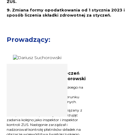
ZUS.
9. Zmiana formy opodatkowania od 1 stycznia 2023 i
sposób liczenia składki zdrowotnej za styczeń.
Prowadzący:
Ekspert z zakresu ubezpieczeń
społecznych Dariusz Suchorowski
Absolwent Uniwersytetu Warszawskiego na
kierunku polityka społeczna oraz
Uniwersytetu Jagiellońskiego na kierunku
prawo pracy i ubezpieczeń społecznych.
Od początku pracy zawodowej związany z
ubezpieczeniami społecznymi, realizując
zadania kolejno jako inspektor i inspektor
kontroli ZUS. Następnie zarządzał i
nadzorował kontrolę płatników składek na
obszarze województwa świętokrzyskiego.