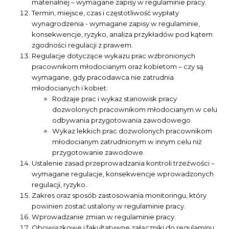
materialnej – wymagane zapisy w regulaminie pracy.
Termin, miejsce, czas i częstotliwość wypłaty
wynagrodzenia - wymagane zapisy w regulaminie,
konsekwencje, ryzyko, analiza przykładów pod kątem
zgodności regulacji z prawem.
Regulacje dotyczące wykazu prac wzbronionych
pracownikom młodocianym oraz kobietom – czy są
wymagane, gdy pracodawca nie zatrudnia
młodocianych i kobiet:
Rodzaje prac i wykaz stanowisk pracy
dozwolonych pracownikom młodocianym w celu
odbywania przygotowania zawodowego.
Wykaz lekkich prac dozwolonych pracownikom
młodocianym zatrudnionym w innym celu niż
przygotowanie zawodowe.
Ustalenie zasad przeprowadzania kontroli trzeźwości –
wymagane regulacje, konsekwencje wprowadzonych
regulacji, ryzyko.
Zakres oraz sposób zastosowania monitoringu, który
powinien zostać ustalony w regulaminie pracy.
Wprowadzanie zmian w regulaminie pracy.
Obowiązkowe i fakultatywne załączniki do regulaminu.