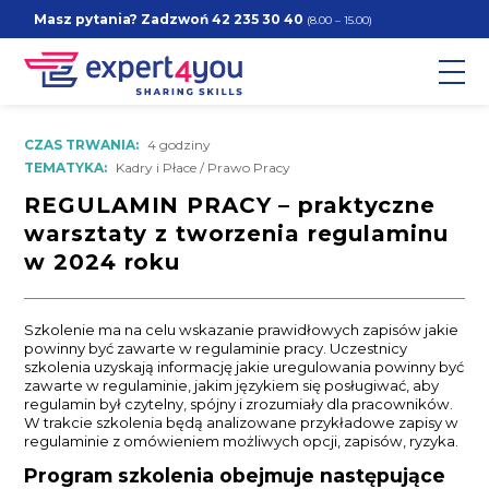
Masz pytania? Zadzwoń
42 235 30 40
(8.00 – 15.00)
CZAS TRWANIA:
4 godziny
TEMATYKA:
Kadry i Płace / Prawo Pracy
REGULAMIN PRACY – praktyczne
warsztaty z tworzenia regulaminu
w 2024 roku
Szkolenie ma na celu wskazanie prawidłowych zapisów jakie
powinny być zawarte w regulaminie pracy. Uczestnicy
szkolenia uzyskają informację jakie uregulowania powinny być
zawarte w regulaminie, jakim językiem się posługiwać, aby
regulamin był czytelny, spójny i zrozumiały dla pracowników.
W trakcie szkolenia będą analizowane przykładowe zapisy w
regulaminie z omówieniem możliwych opcji, zapisów, ryzyka.
Program szkolenia obejmuje następujące