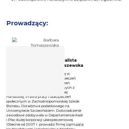
Prowadzący:
Doradca podatkowy, specjalista
prawa pracy Barbara Tomaszewska
Doradca podatkowy, specjalizuje się w
zagadnieniach prawa pracy, ubezpieczeń
społecznych, naliczania wynagrodzeń.
Absolwentka studiów podyplomowych z
zakresu Podatków w Szkole Głównej
Handlowej, Prawa pracy i ubezpieczeń
społecznych w Zachodniopomorskiej Szkole
Biznesu, Doradztwa podatkowego na
Uniwersytecie Szczecińskiem. Doświadczenie
zawodowe zdobywała w Departamencie Kadr
i Płac dużej korporacji ubezpieczeniowej.
Obecnie od 2007 r. prowadzi firmę zajmującą
się doradztwem i szkoleniami z dziedziny