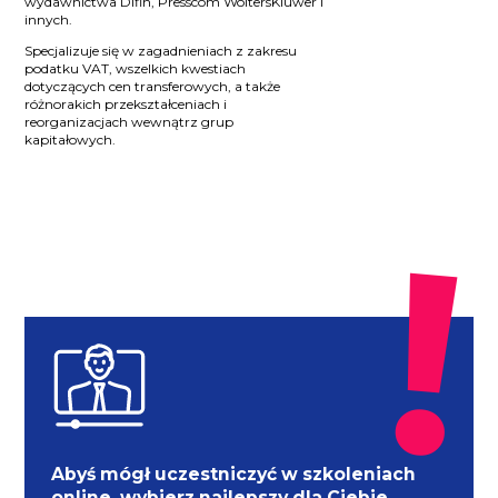
wydawnictwa Difin, Presscom WoltersKluwer i
innych.
Specjalizuje się w zagadnieniach z zakresu
podatku VAT, wszelkich kwestiach
dotyczących cen transferowych, a także
różnorakich przekształceniach i
reorganizacjach wewnątrz grup
kapitałowych.
Abyś mógł uczestniczyć w szkoleniach
online, wybierz najlepszy dla Ciebie