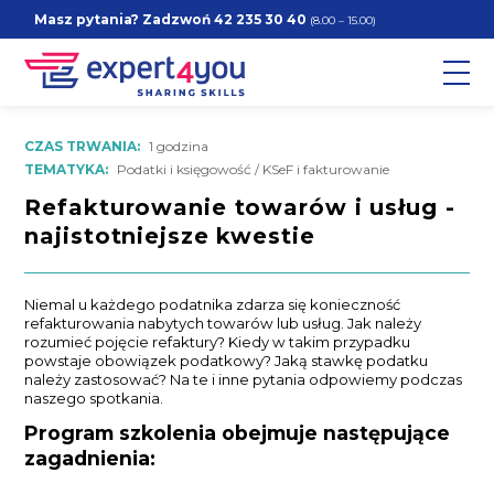
Masz pytania? Zadzwoń
42 235 30 40
(8.00 – 15.00)
CZAS TRWANIA:
1 godzina
TEMATYKA:
Podatki i księgowość / KSeF i fakturowanie
Refakturowanie towarów i usług -
najistotniejsze kwestie
Niemal u każdego podatnika zdarza się konieczność
refakturowania nabytych towarów lub usług. Jak należy
rozumieć pojęcie refaktury? Kiedy w takim przypadku
powstaje obowiązek podatkowy? Jaką stawkę podatku
należy zastosować? Na te i inne pytania odpowiemy podczas
naszego spotkania.
Program szkolenia obejmuje następujące
zagadnienia: