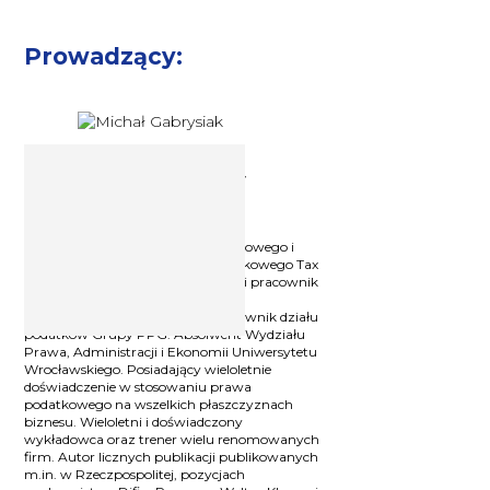
Prowadzący:
Ekspert podatkowy Michał
Gabrysiak
Ekspert z zakresu krajowego i
międzynarodowego prawa podatkowego i
Partner w spółce doradztwa podatkowego Tax
Support Center Sp. z o.o. Wieloletni pracownik
renomowanych spółek doradztwa
podatkowego (BIG 4), a także kierownik działu
podatków Grupy PPG. Absolwent Wydziału
Prawa, Administracji i Ekonomii Uniwersytetu
Wrocławskiego. Posiadający wieloletnie
doświadczenie w stosowaniu prawa
podatkowego na wszelkich płaszczyznach
biznesu. Wieloletni i doświadczony
wykładowca oraz trener wielu renomowanych
firm. Autor licznych publikacji publikowanych
m.in. w Rzeczpospolitej, pozycjach