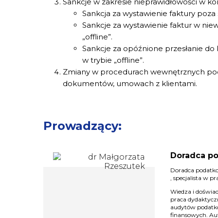
Sankcje w zakresie nieprawidłowości w ko
Sankcja za wystawienie faktury poz
Sankcje za wystawienie faktur w niew
„offline”.
Sankcje za opóźnione przesłanie do 
w trybie „offline”.
Zmiany w procedurach wewnętrznych po
dokumentów, umowach z klientami.
Prowadzący:
Doradca po
Doradca podatko
, specjalista w 
Wiedza i doświad
praca dydaktycz
audytów podatk
finansowych. Aut