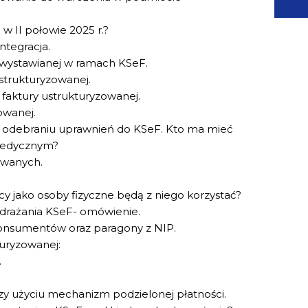
w II połowie 2025 r.?
ntegracja.
. wystawianej w ramach KSeF.
strukturyzowanej.
 faktury ustrukturyzowanej.
owanej.
i odebraniu uprawnień do KSeF. Kto ma mieć
medycznym?
owanych.
y jako osoby fizyczne będą z niego korzystać?
drażania KSeF- omówienie.
konsumentów oraz paragony z NIP.
uryzowanej:
.
y użyciu mechanizm podzielonej płatności.