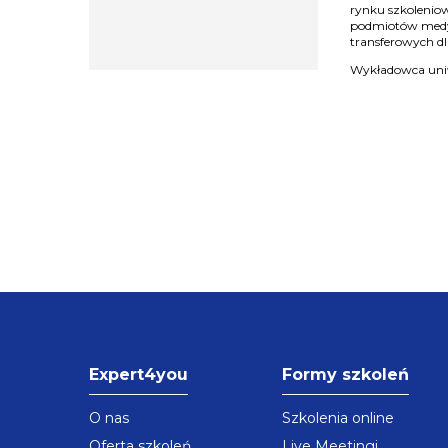
rynku szkoleniow
podmiotów medy
transferowych dl
Wykładowca uniw
Expert4you
Formy szkoleń
O nas
Szkolenia online
Oferta szkoleń
Live Meetingi