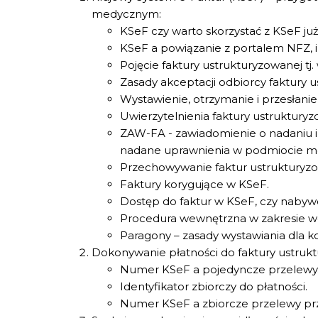
medycznym:
KSeF czy warto skorzystać z KSeF już 
KSeF a powiązanie z portalem NFZ, i
Pojęcie faktury ustrukturyzowanej tj
Zasady akceptacji odbiorcy faktury u
Wystawienie, otrzymanie i przesłanie
Uwierzytelnienia faktury ustrukturyz
ZAW-FA - zawiadomienie o nadaniu 
nadane uprawnienia w podmiocie 
Przechowywanie faktur ustrukturyz
Faktury korygujące w KSeF.
Dostęp do faktur w KSeF, czy nabywc
Procedura wewnętrzna w zakresie w
Paragony – zasady wystawiania dla 
Dokonywanie płatności do faktury ustrukt
Numer KSeF a pojedyncze przelewy
Identyfikator zbiorczy do płatności.
Numer KSeF a zbiorcze przelewy prz