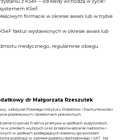
rzystaniu z KSeF – od kiedy wchodzą w życie?
a systemem KSeF.
łaściwym formacie w okresie awarii lub w trybie
KSeF faktur wystawionych w okresie awarii lub
dmiotu medycznego, regulaminie obiegu
datkowy dr Małgorzata Rzeszutek
wy, założyciel Polskiego Instytutu Podatków i Rachunkowości
prawie podatkowym i dziedzinach pokrewnych.
czenie to ponad 11-letnia praktyka w spółkach audytorskich,
na w szkołach wyższych oraz przeprowadzanie nadzorów i
owych w spółkach podlegających badaniu sprawozdań
orka publikacji w zakresie podatku dochodowego i VAT . Na