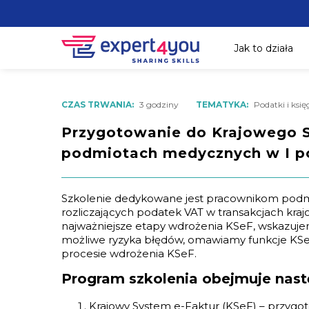
Jak to działa
CZAS TRWANIA:
3 godziny
TEMATYKA:
Podatki i ksi
Przygotowanie do Krajowego S
podmiotach medycznych w I p
Szkolenie dedykowane jest pracownikom podm
rozliczających podatek VAT w transakcjach kraj
najważniejsze etapy wdrożenia KSeF, wskazuj
możliwe ryzyka błędów, omawiamy funkcje KSeF
procesie wdrożenia KSeF.
Program szkolenia obejmuje nast
Krajowy System e-Faktur (KSeF) – przyg