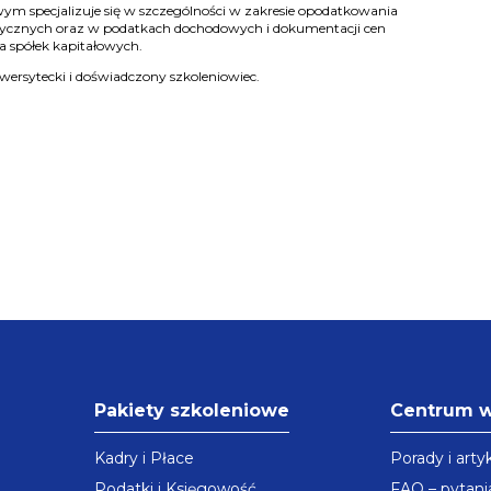
ym specjalizuje się w szczególności w zakresie opodatkowania
cznych oraz w podatkach dochodowych i dokumentacji cen
a spółek kapitałowych.
ersytecki i doświadczony szkoleniowiec.
Pakiety szkoleniowe
Centrum 
Kadry i Płace
Porady i arty
Podatki i Księgowość
FAQ – pytani