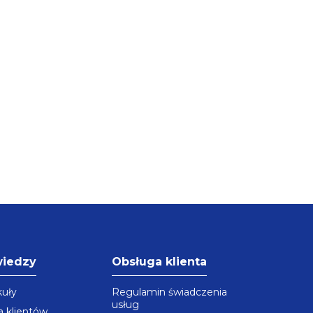
wiedzy
Obsługa klienta
kuły
Regulamin świadczenia
usług
a klientów