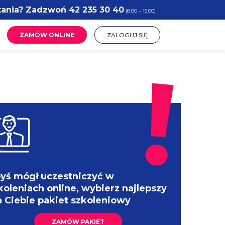
tania? Zadzwoń
42 235 30 40
(8.00 – 15.00)
ZAMÓW ONLINE
ZALOGUJ SIĘ
yś mógł uczestniczyć w
koleniach online, wybierz najlepszy
a Ciebie pakiet szkoleniowy
ZAMÓW PAKIET