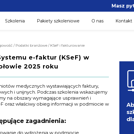
Masz py
Szkolenia
Pakiety szkoleniowe
O nas
Kontakt
ęgowość / Podatki branżowe / KSeF i fakturowanie
ystemu e-faktur (KSeF) w
ołowie 2025 roku
iotów medycznych wystawiających faktury,
owych i unijnych. Podczas szkolenia wskazujemy
emy na obszary wymagające usprawnień i
 oraz właściwy obieg informacji w podmiocie w
Ab
sz
dl
ępujące zagadnienia:
otowanie do wdrożenia w podmiocie