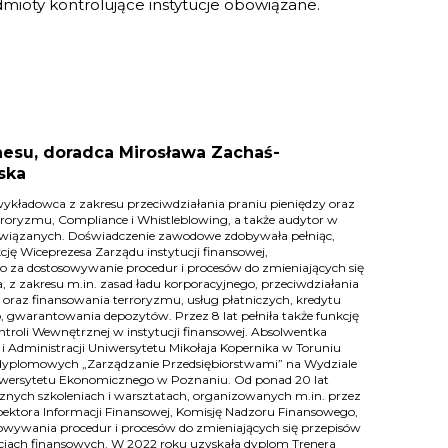
mioty kontrolujące instytucje obowiązane.
nesu, doradca Mirosława Zachaś-
ska
 wykładowca z zakresu przeciwdziałania praniu pieniędzy oraz
rroryzmu, Compliance i Whistleblowing, a także audytor w
owiązanych. Doświadczenie zawodowe zdobywała pełniąc,
kcję Wiceprezesa Zarządu instytucji finansowej,
o za dostosowywanie procedur i procesów do zmieniających się
 z zakresu m.in. zasad ładu korporacyjnego, przeciwdziałania
 oraz finansowania terroryzmu, usług płatniczych, kredytu
 gwarantowania depozytów. Przez 8 lat pełniła także funkcję
Kontroli Wewnętrznej w instytucji finansowej. Absolwentka
 Administracji Uniwersytetu Mikołaja Kopernika w Toruniu
dyplomowych „Zarządzanie Przedsiębiorstwami” na Wydziale
wersytetu Ekonomicznego w Poznaniu. Od ponad 20 lat
cznych szkoleniach i warsztatach, organizowanych m.in. przez
pektora Informacji Finansowej, Komisję Nadzoru Finansowego,
owywania procedur i procesów do zmieniających się przepisów
cjach finansowych. W 2022 roku uzyskała dyplom Trenera