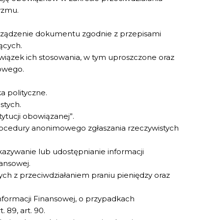
yzmu.
porządzenie dokumentu zgodnie z przepisami
ących.
iązek ich stosowania, w tym uproszczone oraz
owego.
 polityczne.
stych.
tucji obowiązanej”.
ocedury anonimowego zgłaszania rzeczywistych
zywanie lub udostępnianie informacji
ansowej.
ych z przeciwdziałaniem praniu pieniędzy oraz
formacji Finansowej, o przypadkach
. 89, art. 90.