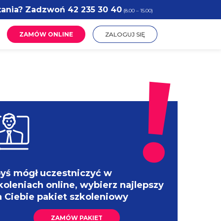
tania? Zadzwoń
42 235 30 40
(8.00 – 15.00)
ZAMÓW ONLINE
ZALOGUJ SIĘ
yś mógł uczestniczyć w
koleniach online, wybierz najlepszy
a Ciebie pakiet szkoleniowy
ZAMÓW PAKIET