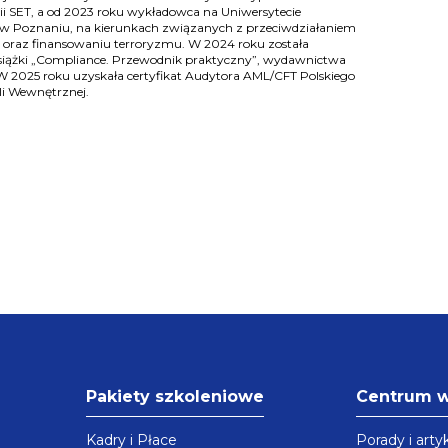
i SET, a od 2023 roku wykładowca na Uniwersytecie
 Poznaniu, na kierunkach związanych z przeciwdziałaniem
y oraz finansowaniu terroryzmu. W 2024 roku została
iążki „Compliance. Przewodnik praktyczny”, wydawnictwa
W 2025 roku uzyskała certyfikat Audytora AML/CFT Polskiego
li Wewnętrznej.
Pakiety szkoleniowe
Centrum 
Kadry i Płace
Porady i arty