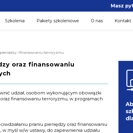
Masz py
Szkolenia
Pakiety szkoleniowe
O nas
Kontakt
 pieniędzy i finansowaniu terroryzmu
dzy oraz finansowaniu
ych
ewnić udział, osobom wykonującym obowiązki
y oraz finansowaniu terroryzmu, w programach
Ab
sz
dl
rzeciwdziałaniu praniu pieniędzy oraz finansowaniu
, w myśl w/w ustawy, do zapewnienia udziału