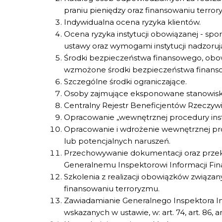
praniu pieniędzy oraz finansowaniu terror
Indywidualna ocena ryzyka klientów.
Ocena ryzyka instytucji obowiązanej - s
ustawy oraz wymogami instytucji nadzoruj
Środki bezpieczeństwa finansowego, obow
wzmożone środki bezpieczeństwa finans
Szczególne środki ograniczające.
Osoby zajmujące eksponowane stanowiska
Centralny Rejestr Beneficjentów Rzeczywi
Opracowanie „wewnętrznej procedury insty
Opracowanie i wdrożenie wewnętrznej pr
lub potencjalnych naruszeń.
Przechowywanie dokumentacji oraz przeka
Generalnemu Inspektorowi Informacji Fin
Szkolenia z realizacji obowiązków związan
finansowaniu terroryzmu.
Zawiadamianie Generalnego Inspektora In
wskazanych w ustawie, w: art. 74, art. 86, art