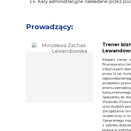
Kary administracyjne nakładane przez pod
Prowadzący:
Trener biz
Lewandow
Ekspert, trener,
finansowaniu te
instytucjach ob
przez 14 lat, fun
odpowiedzialneg
przepisów prawa,
praniu pieniędzy
konsumenckiego,
Specjalisty ds. 
Wydziału Prawa i
oraz studiów po
Zarządzania Uni
uczestniczy w li
Generalnego Ins
z zakresu dostos
prawa w instytu