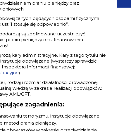
iwdziałaniem praniu pieniędzy oraz
leniowych.
ucji obowiązanych będących osobami fizycznymi
st. 1 stosuje się odpowiednio”.
podarczą są zobligowane uczestniczyć
ie praniu pieniędzy oraz finansowaniu
zny!
grożą kary administracyjne. Kary z tego tytułu nie
a instytucje obowiązane (wystarczy sprawdzić
 Inspektora Informacji finansowej:
stracyjne
).
r, rodzaj i rozmiar działalności prowadzonej
alną wiedzę w zakresie realizacji obowiązków,
tawy AML/CFT.
ępujące zagadnienia:
nansowaniu terroryzmu, instytucje obowiązane,
e metod prania pieniędzy.
cję obowiązków w zakresie przeciwdziałania