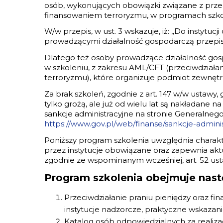
osób, wykonujących obowiązki związane z przec
finansowaniem terroryzmu, w programach szko
W/w przepis, w ust. 3 wskazuje, iż: „Do instyt
prowadzącymi działalność gospodarczą przepis u
Dlatego też osoby prowadzące działalność gos
w szkoleniu, z zakresu AML/CFT (przeciwdziałan
terroryzmu), które organizuje podmiot zewnętr
Za brak szkoleń, zgodnie z art. 147 w/w ustawy, 
tylko grożą, ale już od wielu lat są nakładane n
sankcje administracyjne na stronie Generalnego
https://www.gov.pl/web/finanse/sankcje-admini
Poniższy program szkolenia uwzględnia charakte
przez instytucje obowiązane oraz zapewnia aktu
zgodnie ze wspominanym wcześniej, art. 52 us
Program szkolenia obejmuje nast
Przeciwdziałanie praniu pieniędzy oraz fi
instytucje nadzorcze, praktyczne wskazani
Katalog osób odpowiedzialnych za realiza