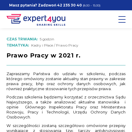
Masz pytania? Zadzwoń
42 235 30 40
(8.00 – 15.00)
CZAS TRWANIA:
5 godzin
TEMATYKA:
Kadry i Płace / Prawo Pracy
Prawo Pracy w 2021 r.
Zapraszamy Państwa do udziału w szkoleniu, podczas
którego omówiony zostanie aktualny stan prawny w zakresie
prawa pracy, bhp oraz ochrony danych osobowych, jak
również praktyczne stosowanie tych przepisów prawa.
Podczas szkolenia będziemy korzystać z orzecznictwa Sądu
Najwyższego, a także analizować aktualne stanowiska i
opinie Głównego Inspektoratu Pracy oraz Ministerstwa
Rozwoju, Pracy i Technologii, Urzędu Ochrony Danych
Osobowych.
W szczególności zostaną szczegółowo omówione przepisy
wynikające z stosowania tzw. tarczy antykryzysowej,