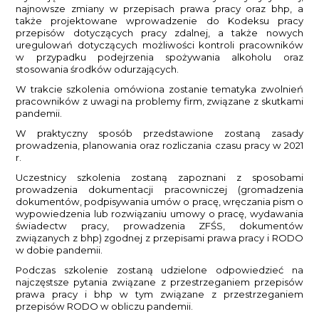
najnowsze zmiany w przepisach prawa pracy oraz bhp, a
także projektowane wprowadzenie do Kodeksu pracy
przepisów dotyczących pracy zdalnej, a także nowych
uregulowań dotyczących możliwości kontroli pracowników
w przypadku podejrzenia spożywania alkoholu oraz
stosowania środków odurzających.
W trakcie szkolenia omówiona zostanie tematyka zwolnień
pracowników z uwagi na problemy firm, związane z skutkami
pandemii.
W praktyczny sposób przedstawione zostaną zasady
prowadzenia, planowania oraz rozliczania czasu pracy w 2021
r.
Uczestnicy szkolenia zostaną zapoznani z sposobami
prowadzenia dokumentacji pracowniczej (gromadzenia
dokumentów, podpisywania umów o pracę, wręczania pism o
wypowiedzenia lub rozwiązaniu umowy o pracę, wydawania
świadectw pracy, prowadzenia ZFŚS, dokumentów
związanych z bhp) zgodnej z przepisami prawa pracy i RODO
w dobie pandemii.
Podczas szkolenie zostaną udzielone odpowiedzieć na
najczęstsze pytania związane z przestrzeganiem przepisów
prawa pracy i bhp w tym związane z przestrzeganiem
przepisów RODO w obliczu pandemii.