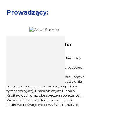
Prowadzący:
Ekspert ds. prawa pracy Artur
Samek
Radca prawny, nadinspektor pracy kierujący
działem prawnym w Okręgowym
Inspektoracie Pracy w Krakowie, wykładowca
akademicki, autor wielu publikacji.
Doświadczony trener szkoleń z zakresu prawa
pracy, ochrony danych osobowych, działania
agencji zatrudnienia (w tym agencji pracy
tymczasowych), Pracowniczych Planów
Kapitałowych oraz ubezpieczeń społecznych.
Prowadził liczne konferencje i seminaria
naukowe poświęcone powyższej tematyce.