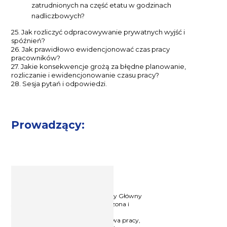
zatrudnionych na część etatu w godzinach
nadliczbowych?
25. Jak rozliczyć odpracowywanie prywatnych wyjść i
spóźnień?
26. Jak prawidłowo ewidencjonować czas pracy
pracowników?
27. Jakie konsekwencje grożą za błędne planowanie,
rozliczanie i ewidencjonowanie czasu pracy?
28. Sesja pytań i odpowiedzi.
Prowadzący:
Specjalista ds. kadr i płac
Katarzyna Smulczyk
Wieloletni praktyk - od 21 lat czynny Główny
specjalista ds. kadr i płac, doświadczona i
ceniona trenerka, była publicystka
wydawnictwa „Infor”, doradca prawa pracy,