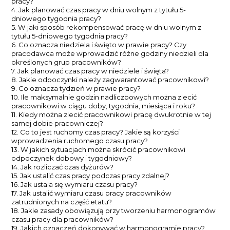
pracy?
4. Jak planować czas pracy w dniu wolnym z tytułu 5-
dniowego tygodnia pracy?
5. W jaki sposób rekompensować pracę w dniu wolnym z
tytułu 5-dniowego tygodnia pracy?
6. Co oznacza niedziela i święto w prawie pracy? Czy
pracodawca może wprowadzić różne godziny niedzieli dla
określonych grup pracowników?
7. Jak planować czas pracy w niedziele i święta?
8. Jakie odpoczynki należy zagwarantować pracownikowi?
9. Co oznacza tydzień w prawie pracy?
10. Ile maksymalnie godzin nadliczbowych można zlecić
pracownikowi w ciągu doby, tygodnia, miesiąca i roku?
11. Kiedy można zlecić pracownikowi pracę dwukrotnie w tej
samej dobie pracowniczej?
12. Co to jest ruchomy czas pracy? Jakie są korzyści
wprowadzenia ruchomego czasu pracy?
13. W jakich sytuacjach można skrócić pracownikowi
odpoczynek dobowy i tygodniowy?
14. Jak rozliczać czas dyżurów?
15. Jak ustalić czas pracy podczas pracy zdalnej?
16. Jak ustala się wymiaru czasu pracy?
17. Jak ustalić wymiaru czasu pracy pracowników
zatrudnionych na część etatu?
18. Jakie zasady obowiązują przy tworzeniu harmonogramów
czasu pracy dla pracowników?
19. Jakich oznaczeń dokonywać w harmonogramie pracy?