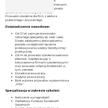
wykładowca uniwersytecki. Praktyk
spotykający się na co dzień z zagadnieniami
kadrowo-płacowymi, potrafiący w prosty
sposób przekazać bogatą wiedzę.
Prowadzi szkolenia dla firm z sektora
publicznego i prywatnego.
Doświadczenie zawodowe:
Od 21 lat zajmuje stanowisko
Głównego specjalisty ds. kadr i płac.
Dzięki zdobytemu doświadczeniu
posiada umiejętność łączenia
przekazywania wiedzy teoretycznej i
praktycznej.
Od 14 lat prowadzi szkolenia kadrowo-
płacowe, współpracując z
kilkunastoma firmami szkoleniowymi
oraz prowadzi własną działalność w
tym zakresie.
Doradca prawa pracy.
Audytor prawa pracy.
Była autorka artykułów wydawnictwa
„Infor”.
Specjalizacja w zakresie szkoleń:
Naliczanie wynagrodzeń
Zakładowy Fundusz Świadczeń
Socjalnych