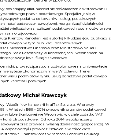
z współzałożyciel i partner w LEX4YOU.
y posiadający kilkunastoletnie doświadczenie w stosowaniu
dzynarodowego prawa podatkowego. Specjalizuje się w
otyczących podatku od towarów i usług, podatkowych
iałalności badawczo-rozwojowej, reorganizacji działalności
ażdej wielkości oraz rozliczeń podatkowych podmiotów prawa
 tym samorządowego.
ługi Klientów Kancelarii jest autorką kilkudziesięciu publikacji z
odatkowego, w tym publikacji recenzowanych i
zez Ministerstwo Finansów oraz Ministerstwo Nauki i
zego. Stale uczestniczy w konferencjach i webinariach na
odnosząc swoje kwalifikacje zawodowe.
emicki, prowadząca studia podyplomowe na Uniwersytecie
niwersytecie Ekonomicznym we Wrocławiu. Trener
tner wielu podmiotów rynku usług doradztwa podatkowego
cznych kancelarii prawnych.
datkowy Michał Krawczyk
y, Wspólnik w Kancelarii KrafTax Sp. z o.o. W branży
999 r. W latach 1999 - 2014 pracownik organów podatkowych,
acy w Izbie Skarbowej we Wrocławiu w dziale podatku VAT
y w kontroli podatkowej. Od roku 2014 współpracuje z
datkowymi oraz prowadzi własną działalność gospodarczą. W
14 współtworzył i prowadził szkolenia w ośrodkach
inisterstwa Finansów oraz w ramach Centrum Edukacji