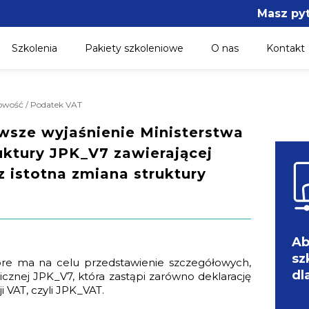
Masz py
Szkolenia
Pakiety szkoleniowe
O nas
Kontakt
gowość / Podatek VAT
wsze wyjaśnienie Ministerstwa
ktury JPK_V7 zawierającej
z istotna zmiana struktury
Ab
sz
óre ma na celu przedstawienie szczegółowych,
dl
icznej JPK_V7, która zastąpi zarówno deklarację
i VAT, czyli JPK_VAT.