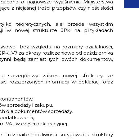
ogacona o najnowsze wyjaśnienia Ministerstwa
ce z niejasnej treści przepisów czy nieścisłości
tylko teoretycznych, ale przede wszystkim
kcji w nowej strukturze JPK na przykładach
ysowej, bez względu na rozmiary działalności,
JPK_V7 za okresy rozliczeniowe od października
zynni będą zamiast tych dwóch dokumentów,
wu szczegółowy zakres nowej struktury ze
e rozszerzonych informacji w deklaracji oraz
kontrahentów,
w sprzedaży i zakupu,
ch dla dokumentów sprzedaży,
opodatkowania,
VAT w części deklaracyjnej.
e i rozmaite możliwości korygowania struktury