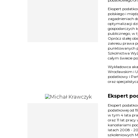
podatkowego ora
Ekspert podatkow
polskiego i mię
zagadnieniach d
optymalizacji dz
gospodarczych k
publicznego, w
Oprócz stałej obs
zakresu prawa p
punktowanych pr
Szkolnictwa Wyżs
całym świecie p
Wykładowca akad
Wrocławskim i U
podatkowy i Par
oraz specjalisty
Ekspert po
Ekspert podatkow
podatkowej od 1
w tym 4 lata pr
oraz 11 lat prac
kancelariami po
latach 2008 - 20
szkoleniowych M