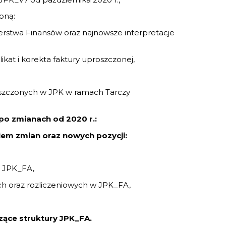
oną:
terstwa Finansów oraz najnowsze interpretacje
kat i korekta faktury uproszczonej,
szczonych w JPK w ramach Tarczy
po zmianach od 2020 r.:
iem zmian oraz nowych pozycji:
a JPK_FA,
ch oraz rozliczeniowych w JPK_FA,
zące struktury JPK_FA.