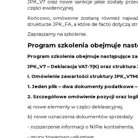
JPK_V7 oraz nowe sankcje jakie zostały prz
części ewidencyjnej.
Końcowo, omówione zostaną również najważn
strukturze JPK_FA, a które de facto dotyczą str
Zapraszamy na szkolenie.
Program szkolenia obejmuje nast
Program szkolenia obejmuje następujące za
JPK_V7 – Deklaracja VAT-7(K) oraz struktur
I. Omówienie zawartości struktury JPK_V7M(
1. Jeden plik – dwa dokumenty podatkowe –
2. Szczegółowe omówienie pozycji oraz logik
a) nowe elementy w części deklaracyjnej,
b) nowe oznaczenia dokumentów sprzedaży:
- rozszerzenie informacji o NIPie kontrahenta,
- grupy towarowo-usługowe,