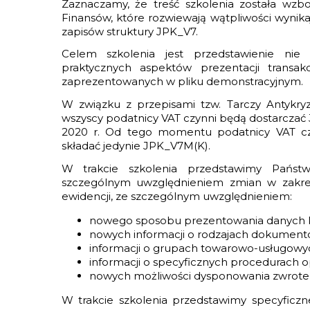
Zaznaczamy, że treść szkolenia została wzb
Finansów, które rozwiewają wątpliwości wynikają
zapisów struktury JPK_V7.
Celem szkolenia jest przedstawienie nie 
praktycznych aspektów prezentacji transa
zaprezentowanych w pliku demonstracyjnym.
W związku z przepisami tzw. Tarczy Antykryz
wszyscy podatnicy VAT czynni będą dostarczać 
2020 r. Od tego momentu podatnicy VAT c
składać jedynie JPK_V7M(K).
W trakcie szkolenia przedstawimy Państ
szczególnym uwzględnieniem zmian w zakresi
ewidencji, ze szczególnym uwzględnieniem:
nowego sposobu prezentowania danych 
nowych informacji o rodzajach dokumentó
informacji o grupach towarowo-usługowy
informacji o specyficznych procedurach 
nowych możliwości dysponowania zwrotem 
W trakcie szkolenia przedstawimy specyficzn