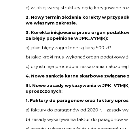
c) w jakiej wersji struktury będą korygowane roz
2. Nowy termin złożenia korekty w przypad
we własnym zakresie.
3. Korekta inicjowana przez organ podatkow
za błędy popełnione w JPK_V7M(K):
a) jakie błędy zagrożone są karą 500 zł?
b) jakie kroki musi wykonać organ podatkowy ż
c) czy istnieje procedura zaskarżania nałożonej 
4. Nowe sankcje karne skarbowe związane z
III. Nowe zasady wykazywania w JPK_V7M(K)
uproszczonych:
1. Faktury do paragonów oraz faktury upro
a) faktury do paragonów od 2020 r. – zasady wy
b) zasady wykazywania faktur do paragonów w
c) zasady wykazywania faktur do paragonów w J