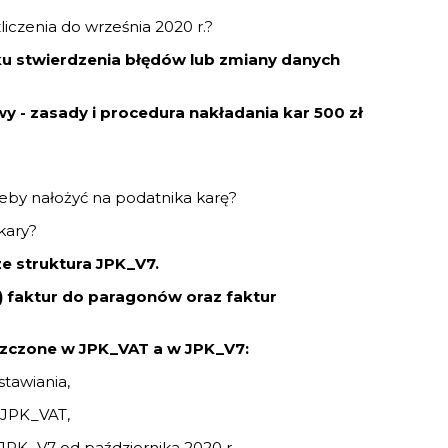
liczenia do września 2020 r.?
ku stwierdzenia błędów lub zmiany danych
y - zasady i procedura nakładania kar 500 zł
eby nałożyć na podatnika karę?
kary?
e struktura JPK_V7.
 faktur do paragonów oraz faktur
szczone w JPK_VAT a w JPK_V7:
stawiania,
 JPK_VAT,
PK_V7 od października 2020 r.,