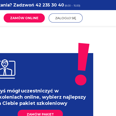
tania? Zadzwoń
42 235 30 40
(8.00 – 15.00)
ZAMÓW ONLINE
ZALOGUJ SIĘ
yś mógł uczestniczyć w
koleniach online, wybierz najlepszy
a Ciebie pakiet szkoleniowy
ZAMÓW PAKIET