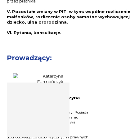
przez płatnika.
V. Pozostałe zmiany w PIT, w tym: wspólne rozliczenie
małżonków, rozliczenie osoby samotne wychowującej
dziecko, ulga prorodzinna.
VI. Pytania, konsultacje.
Prowadzący:
Doradca podatkowy Katarzyna
Furmańczyk
Licencjonowany doradca podatkowy. Posiada
wieloletnie doświadczenie w stosowaniu
polskiego i międzynarodowego prawa
podatkowego. Specjalizuje się w
zagadnieniach z zakresu podatku
dochodowego od osób fizycznych i prawnych.