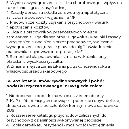
3. Wypłata wynagrodzenia i zasiłku chorobowego - wpływ na
rozliczanie ulgi dla klasy średniej.
4. Zasady obniżania składki zdrowotnej a hipotetyczna
zaliczka na podatek - wyjaśnienia MF.
5. Pracownicze koszty uzyskania przychodów - warunki
niepotrącania kosztów,
6. Ulga dla pracowników przenoszących miejsce
zamieszkania, ulga dla seniorów, ulga 4plus - warunki i zasady
uwzględnienia zwolnienia przez pracodawcę, rozliczanie
wynagrodzenia po „utracie prawa do ulgi”, oświadczenie
pracownika, najnowsze interpretacje MF.
7. Samochód dla pracownika - zmiana wskaźnika przy
określaniu wysokości ryczałtu.
8. Zmiana miejsca zamieszkania po zakończeniu roku a
właściwość urzędu skarbowego.
IV. Rozliczanie umów cywilnoprawnych i pobór
podatku zryczałtowanego, z uwzględnieniem:
1. Niepobierania podatku na wniosek zleceniobiorcy.
2. KUP osób pełniących obowiązki społeczne i obywatelskie,
składka zdrowotna od członków komisji - nowe stanowisko
ZUS.
3. Rozszerzenie katalogu przychodów zaliczanych do
przychodów z działalności wykonywanej osobiście.
4. Kopia certyfikatu rezydencji - możliwość uwzględnienia