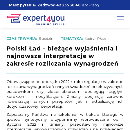
Masz pytania? Zadzwoń
42 235 30 40
(8.00 – 15.00)
CZAS TRWANIA:
5 godzin
TEMATYKA:
Kadry i Płace
Polski Ład - bieżące wyjaśnienia i
najnowsze interpretacje w
zakresie rozliczania wynagrodzeń
Obowiązujące od początku 2022 r. roku regulacje w zakresie
rozliczania wynagrodzeń i innych świadczeń przekazywanych
pracownikom czy zleceniobiorcom podlegają ciągłym
korektom i modyfikacjom. Zmiany obejmują zarówno
nowelizację samych przepisów jak i aktualizację ich
dotychczasowej interpretacji.
Zapraszamy Państwa na szkolenie, w trakcie którego w
sposób syntetyczny przypomnimy wprowadzone od 1
stycznia 2022 r. zmiany, przedstawimy najnowsze
interpretacje wprowadzonych rozwiązań i na przykładach