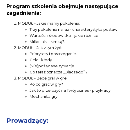
Program szkolenia obejmuje następujące
zagadnienia:
MODUŁ - Jakie mamy pokolenia:
Trzy pokolenia na raz - charakterystyka postaw.
Wartości i środowisko - jakie różnice.
Millenialsi - kim są?.
MODUŁ - Jak z tym żyć:
Priorytety i postrzeganie.
Cele i kłody.
(Nie)pożądane sytuacje.
Co teraz oznacza „Dlaczego” ?
MODUŁ - Będę grał w gre…
Po co grać w gry?
Jak to przełożyć na Twój biznes - przykłady.
Mechanika gry.
Prowadzący: