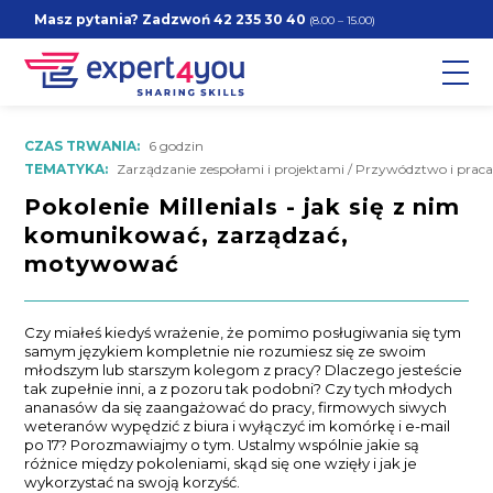
Masz pytania? Zadzwoń
42 235 30 40
(8.00 – 15.00)
CZAS TRWANIA:
6 godzin
TEMATYKA:
Zarządzanie zespołami i projektami / Przywództwo i prac
Pokolenie Millenials - jak się z nim
komunikować, zarządzać,
motywować
Czy miałeś kiedyś wrażenie, że pomimo posługiwania się tym
samym językiem kompletnie nie rozumiesz się ze swoim
młodszym lub starszym kolegom z pracy? Dlaczego jesteście
tak zupełnie inni, a z pozoru tak podobni? Czy tych młodych
ananasów da się zaangażować do pracy, firmowych siwych
weteranów wypędzić z biura i wyłączyć im komórkę i e-mail
po 17? Porozmawiajmy o tym. Ustalmy wspólnie jakie są
różnice między pokoleniami, skąd się one wzięły i jak je
wykorzystać na swoją korzyść.