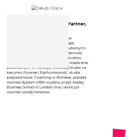
Trener, Coach, HR Biznes Partner,
MBA Jakub Graca
Wspiera managerów w pełnieniu roli
przywódców, prowadzi szkolenia i jest
wykładowcą na uczelni wyższej. Ulubionymi
tematami Jakuba są: Pokolenie Millennials,
typologia osobowości, wyznaczanie celów,
informacja zwrotna, komunikacja, wspieranie
podwładnych w rozwoju. Ukończył studia na
kierunku Finanse i Rachunkowość, studia
podyplomowe: Coaching w Biznesie, posiada
również dyplom MBA wydany przez Apsley
Business School in London oraz ukończył
również szkołę trenerów.