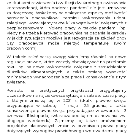
ze skutkami zawieszenia tzw. fikcji dwukrotnego awizowania
korespondencji, która podczas pandemii nie jest uznawana
za doręczoną. Wskażemy na praktyczne aspekty możliwości
narzucenia pracownikowi terminu wykorzystania urlopu
zaległego. Rozwiejemy także kilka wątpliwości związanych z
bezpieczeństwem i higieną pracy w trakcie pandemii (np.
Kiedy nie trzeba kierować pracownika na badania lekarskie?
W jakich sytuacjach możliwa jest rezygnacja ze szkoleń bhp?
Czy pracodawca może mierzyć temperaturę swoim
pracownikom?).
W trakcie zajęć naszą uwagę skierujemy również na nowe
regulacje prawne, które zaczęły obowiązywać na przełomie
roku, np. na nowe wykroczenia związane z zatrudnieniem
dłużników alimentacyjnych, a także zmianę wysokości
minimalnego wynagrodzenia za pracę i konsekwencje z tym
związane.
Ponadto, na praktycznych przykładach przygotujemy
Uczestników na najciekawsze sytuacje z zakresu czasu pracy,
z którymi zmierzą się w 2021 r. (skutki prawne święta
przypadające w sobotę – 1 maja i 25 grudnia, a także
konsekwencje prawne święta przypadające w czwartek – 3
czerwca i 11 listopada, zwłaszcza pod kątem planowania tzw.
długiego weekendu). Zajmiemy się także omówieniem
projektów planowanych zmian w przepisach prawa pracy
dotyczących wymogów prawidłowego wprowadzenia pracy