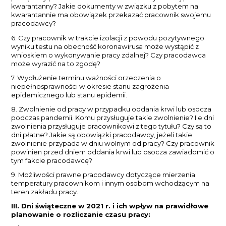
kwarantanny? Jakie dokumenty w związku z pobytem na
kwarantannie ma obowiązek przekazać pracownik swojemu
pracodawcy?
6. Czy pracownik w trakcie izolacji z powodu pozytywnego
wyniku testu na obecność koronawirusa może wystąpić z
wnioskiem o wykonywanie pracy zdalnej? Czy pracodawca
może wyrazić na to zgodę?
7. Wydłużenie terminu ważności orzeczenia o
niepełnosprawności w okresie stanu zagrożenia
epidemicznego lub stanu epidemii.
8. Zwolnienie od pracy w przypadku oddania krwi lub osocza
podczas pandemii. Komu przysługuje takie zwolnienie? Ile dni
zwolnienia przysługuje pracownikowi z tego tytułu? Czy są to
dni płatne? Jakie są obowiązki pracodawcy, jeżeli takie
zwolnienie przypada w dniu wolnym od pracy? Czy pracownik
powinien przed dniem oddania krwi lub osocza zawiadomić o
tym fakcie pracodawcę?
9. Możliwości prawne pracodawcy dotyczące mierzenia
temperatury pracownikom i innym osobom wchodzącym na
teren zakładu pracy.
III. Dni świąteczne w 2021 r. i ich wpływ na prawidłowe
planowanie o rozliczanie czasu pracy: