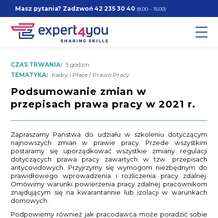
Masz pytania? Zadzwoń
42 235 30 40
(8.00 – 15.00)
CZAS TRWANIA:
5 godzin
TEMATYKA:
Kadry i Płace / Prawo Pracy
Podsumowanie zmian w
przepisach prawa pracy w 2021 r.
Zapraszamy Państwa do udziału w szkoleniu dotyczącym
najnowszych zmian w prawie pracy. Przede wszystkim
postaramy się uporządkować wszystkie zmiany regulacji
dotyczących prawa pracy zawartych w tzw. przepisach
antycovidowych. Przyjrzymy się wymogom niezbędnym do
prawidłowego wprowadzenia i rozliczenia pracy zdalnej.
Omówimy warunki powierzenia pracy zdalnej pracownikom
znajdującym się na kwarantannie lub izolacji w warunkach
domowych.
Podpowiemy również jak pracodawca może poradzić sobie