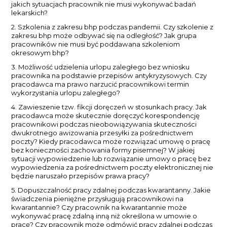
jakich sytuacjach pracownik nie musi wykonywać badań
lekarskich?
2. Szkolenia z zakresu bhp podczas pandemii. Czy szkolenie z
zakresu bhp może odbywać się na odległość? Jak grupa
pracowników nie musi być poddawana szkoleniom
okresowym bhp?
3. Możliwość udzielenia urlopu zaległego bez wniosku
pracownika na podstawie przepisów antykryzysowych. Czy
pracodawca ma prawo narzucić pracownikowi termin
wykorzystania urlopu zaległego?
4. Zawieszenie tzw. fikcji doręczeń w stosunkach pracy. Jak
pracodawca może skutecznie doręczyć korespondencję
pracownikowi podczas nieobowiązywania skuteczności
dwukrotnego awizowania przesyłki za pośrednictwem
poczty? Kiedy pracodawca może rozwiązać umowę o pracę
bez konieczności zachowania formy pisemnej? W jakiej
sytuacji wypowiedzenie lub rozwiązanie umowy o pracę bez
wypowiedzenia za pośrednictwem poczty elektronicznej nie
będzie naruszało przepisów prawa pracy?
5. Dopuszczalność pracy zdalnej podczas kwarantanny. Jakie
świadczenia pieniężne przysługują pracownikowi na
kwarantannie? Czy pracownik na kwarantannie może
wykonywać pracę zdalną inną niż określona w umowie o
pracę? Czy pracownik może odmówić pracy zdalnej podczas