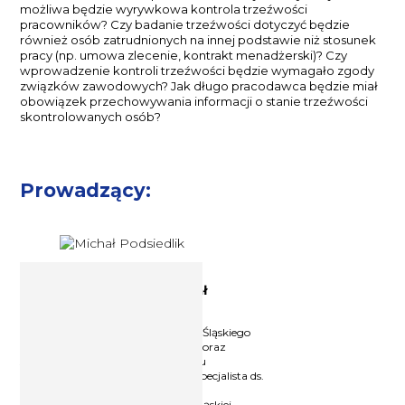
możliwa będzie wyrywkowa kontrola trzeźwości
pracowników? Czy badanie trzeźwości dotyczyć będzie
również osób zatrudnionych na innej podstawie niż stosunek
pracy (np. umowa zlecenie, kontrakt menadżerski)? Czy
wprowadzenie kontroli trzeźwości będzie wymagało zgody
związków zawodowych? Jak długo pracodawca będzie miał
obowiązek przechowywania informacji o stanie trzeźwości
skontrolowanych osób?
Prowadzący:
Ekspert prawa pracy Michał
Podsiedlik
Prawnik, Absolwent Uniwersytetu Śląskiego
na Wydziale Prawa i Administracji oraz
studiów podyplomowych z zakresu
zarządzania zasobami ludzkimi. Specjalista ds.
bhp, po ukończonych studiach
podyplomowych na Politechnice Śląskiej.