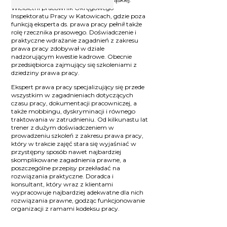
Wieloletni pracownik Okręgowego
Inspektoratu Pracy w Katowicach, gdzie poza
funkcją eksperta ds. prawa pracy pełnił także
rolę rzecznika prasowego. Doświadczenie i
praktyczne wdrażanie zagadnień z zakresu
prawa pracy zdobywał w dziale
nadzorującym kwestie kadrowe. Obecnie
przedsiębiorca zajmujący się szkoleniami z
dziedziny prawa pracy.
Ekspert prawa pracy specjalizujący się przede
wszystkim w zagadnieniach dotyczących
czasu pracy, dokumentacji pracowniczej, a
także mobbingu, dyskryminacji i równego
traktowania w zatrudnieniu. Od kilkunastu lat
trener z dużym doświadczeniem w
prowadzeniu szkoleń z zakresu prawa pracy,
który w trakcie zajęć stara się wyjaśniać w
przystępny sposób nawet najbardziej
skomplikowane zagadnienia prawne, a
poszczególne przepisy przekładać na
rozwiązania praktyczne. Doradca i
konsultant, który wraz z klientami
wypracowuje najbardziej adekwatne dla nich
rozwiązania prawne, godząc funkcjonowanie
organizacji z ramami kodeksu pracy.