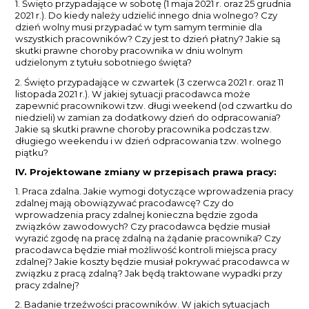
1. Święto przypadające w sobotę (1 maja 2021 r. oraz 25 grudnia
2021 r.). Do kiedy należy udzielić innego dnia wolnego? Czy
dzień wolny musi przypadać w tym samym terminie dla
wszystkich pracowników? Czy jest to dzień płatny? Jakie są
skutki prawne choroby pracownika w dniu wolnym
udzielonym z tytułu sobotniego święta?
2. Święto przypadające w czwartek (3 czerwca 2021 r. oraz 11
listopada 2021 r.). W jakiej sytuacji pracodawca może
zapewnić pracownikowi tzw. długi weekend (od czwartku do
niedzieli) w zamian za dodatkowy dzień do odpracowania?
Jakie są skutki prawne choroby pracownika podczas tzw.
długiego weekendu i w dzień odpracowania tzw. wolnego
piątku?
IV. Projektowane zmiany w przepisach prawa pracy:
1. Praca zdalna. Jakie wymogi dotyczące wprowadzenia pracy
zdalnej mają obowiązywać pracodawcę? Czy do
wprowadzenia pracy zdalnej konieczna będzie zgoda
związków zawodowych? Czy pracodawca będzie musiał
wyrazić zgodę na pracę zdalną na żądanie pracownika? Czy
pracodawca będzie miał możliwość kontroli miejsca pracy
zdalnej? Jakie koszty będzie musiał pokrywać pracodawca w
związku z pracą zdalną? Jak będą traktowane wypadki przy
pracy zdalnej?
2. Badanie trzeźwości pracowników. W jakich sytuacjach