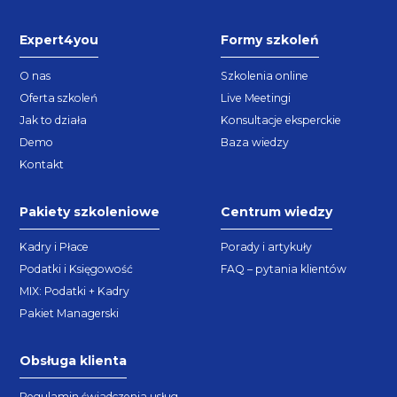
Expert4you
Formy szkoleń
O nas
Szkolenia online
Oferta szkoleń
Live Meetingi
Jak to działa
Konsultacje eksperckie
Demo
Baza wiedzy
Kontakt
Pakiety szkoleniowe
Centrum wiedzy
Kadry i Płace
Porady i artykuły
Podatki i Księgowość
FAQ – pytania klientów
MIX: Podatki + Kadry
Pakiet Managerski
Obsługa klienta
Regulamin świadczenia usług