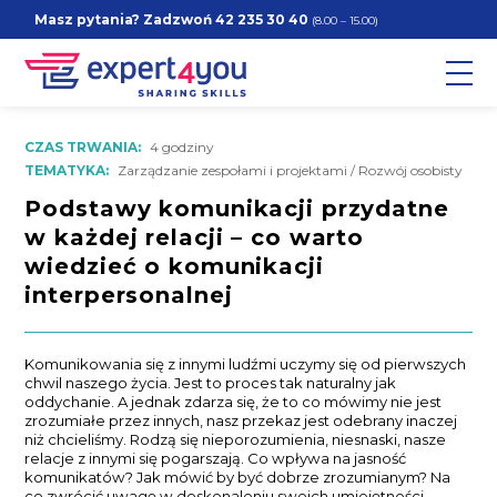
Masz pytania? Zadzwoń
42 235 30 40
(8.00 – 15.00)
CZAS TRWANIA:
4 godziny
TEMATYKA:
Zarządzanie zespołami i projektami / Rozwój osobisty
Podstawy komunikacji przydatne
w każdej relacji – co warto
wiedzieć o komunikacji
interpersonalnej
Komunikowania się z innymi ludźmi uczymy się od pierwszych
chwil naszego życia. Jest to proces tak naturalny jak
oddychanie. A jednak zdarza się, że to co mówimy nie jest
zrozumiałe przez innych, nasz przekaz jest odebrany inaczej
niż chcieliśmy. Rodzą się nieporozumienia, niesnaski, nasze
relacje z innymi się pogarszają. Co wpływa na jasność
komunikatów? Jak mówić by być dobrze zrozumianym? Na
co zwrócić uwagę w doskonaleniu swoich umiejętności