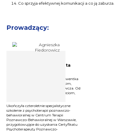
Co sprzyja efektywnej komunikacji a co ją zaburza.
Prowadzący:
Psycholog, psychoterapeuta
Agnieszka Fiedorowicz
Psycholog, psychoterapeuta. Absolwentka
psychologii na Uniwersytecie Łódzkim,
specjalność psychologia wychowawcza. Od
ponad dwudziestu lat pomaga dzieciom,
młodzieży i dorosłym.
Ukończyła czteroletnie specjalistyczne
szkolenie z psychoterapii poznawczo-
behawioralnej w Centrum Terapii
Poznawczo-Behawioralnej w Warszawie,
przygotowujące do uzyskania Certyfikatu
Psychoterapeuty Poznawczo-