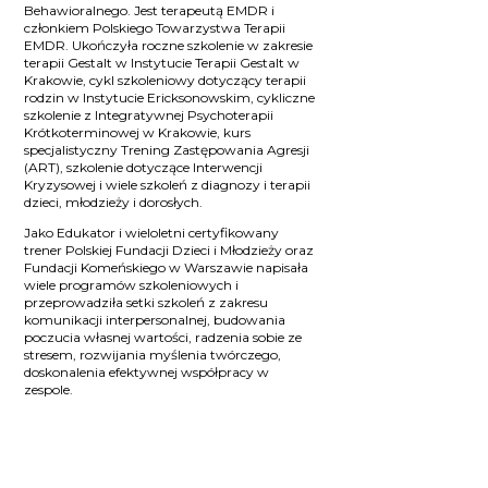
Behawioralnego. Jest terapeutą EMDR i
członkiem Polskiego Towarzystwa Terapii
EMDR. Ukończyła roczne szkolenie w zakresie
terapii Gestalt w Instytucie Terapii Gestalt w
Krakowie, cykl szkoleniowy dotyczący terapii
rodzin w Instytucie Ericksonowskim, cykliczne
szkolenie z Integratywnej Psychoterapii
Krótkoterminowej w Krakowie, kurs
specjalistyczny Trening Zastępowania Agresji
(ART), szkolenie dotyczące Interwencji
Kryzysowej i wiele szkoleń z diagnozy i terapii
dzieci, młodzieży i dorosłych.
Jako Edukator i wieloletni certyfikowany
trener Polskiej Fundacji Dzieci i Młodzieży oraz
Fundacji Komeńskiego w Warszawie napisała
wiele programów szkoleniowych i
przeprowadziła setki szkoleń z zakresu
komunikacji interpersonalnej, budowania
poczucia własnej wartości, radzenia sobie ze
stresem, rozwijania myślenia twórczego,
doskonalenia efektywnej współpracy w
zespole.