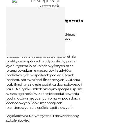
Doradca podatkowy dr Małgorzata
Rzeszutek
Doradca podatkowy, założyciel Polskiego
Instytutu Podatków i Rachunkowości ,
specjalista w prawie podatkowym i
dziedzinach pokrewnych.
Wiedza i doświadczenie to ponad 11-letnia
praktyka w spółkach audytorskich, praca
dydaktyczna w szkołach wyższych oraz
przeprowadzanie nadzorów i audytów
podatkowych w spółkach podlegających
badaniu sprawozdań finansowych. Autorka
publikacji w zakresie podatku dochodowego i
VAT . Na rynku szkoleniowym specjalizuje się
w szczególności w zakresie opodatkowania
podmiotów medycznych oraz w podatkach
dochodowych i dokumentacji cen
transferowych dla spółek kapitałowych.
Wykładowca uniwersytecki i doświadczony
szkoleniowiec.