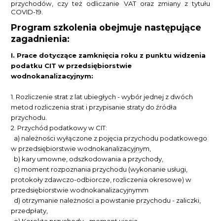
przychodów, czy też odliczanie VAT oraz zmiany z tytułu
COVID-19.
Program szkolenia obejmuje następujące
zagadnienia:
I. Prace dotyczące zamknięcia roku z punktu widzenia
podatku CIT w przedsiębiorstwie
wodnokanalizacyjnym:
1.
Rozliczenie strat z lat ubiegłych - wybór jednej z dwóch
metod rozliczenia strat i przypisanie straty do źródła
przychodu.
2.
Przychód podatkowy w CIT:
a) należności wyłączone z pojęcia przychodu podatkowego
w przedsiębiorstwie wodnokanalizacyjnym,
b) kary umowne, odszkodowania a przychody,
c) moment rozpoznania przychodu (wykonanie usługi,
protokoły zdawczo-odbiorcze, rozliczenia okresowe) w
przedsiębiorstwie wodnokanalizacyjnymm
d) otrzymanie należności a powstanie przychodu - zaliczki,
przedpłaty,
e) Korekta przychodu - moment ujęcia.