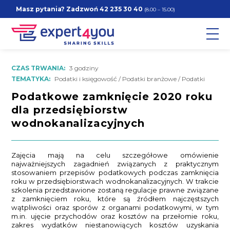
Masz pytania? Zadzwoń
42 235 30 40
(8.00 – 15.00)
CZAS TRWANIA:
3 godziny
TEMATYKA:
Podatki i księgowość / Podatki branżowe / Podatki
Podatkowe zamknięcie 2020 roku
dla przedsiębiorstw
wodnokanalizacyjnych
Zajęcia mają na celu szczegółowe omówienie
najważniejszych zagadnień związanych z praktycznym
stosowaniem przepisów podatkowych podczas zamknięcia
roku w przedsiębiorstwach wodnokanalizacyjnych. W trakcie
szkolenia przedstawione zostaną regulacje prawne związane
z zamknięciem roku, które są źródłem najczęstszych
wątpliwości oraz sporów z organami podatkowymi, w tym
m.in. ujęcie przychodów oraz kosztów na przełomie roku,
zakres wydatków niestanowiących kosztów uzyskania