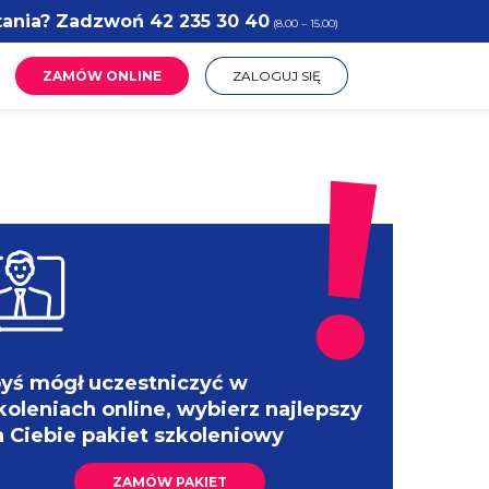
tania? Zadzwoń
42 235 30 40
(8.00 – 15.00)
ZAMÓW ONLINE
ZALOGUJ SIĘ
yś mógł uczestniczyć w
koleniach online, wybierz najlepszy
a Ciebie pakiet szkoleniowy
ZAMÓW PAKIET