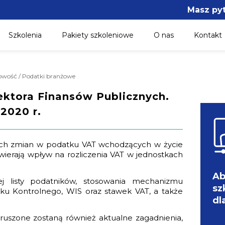
Masz py
Szkolenia
Pakiety szkoleniowe
O nas
Kontakt
gowość / Podatki branżowe
ktora Finansów Publicznych.
 2020 r.
zych zmian w podatku VAT wchodzących w życie
wywierają wpływ na rozliczenia VAT w jednostkach
Ab
j listy podatników, stosowania mechanizmu
sz
iku Kontrolnego, WIS oraz stawek VAT, a także
dl
ruszone zostaną również aktualne zagadnienia,