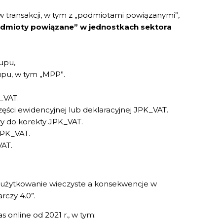
 transakcji, w tym z „podmiotami powiązanymi”,
dmioty powiązane” w jednostkach sektora
upu,
pu, w tym „MPP”.
_VAT.
ści ewidencyjnej lub deklaracyjnej JPK_VAT.
y do korekty JPK_VAT.
JPK_VAT.
VAT.
a użytkowanie wieczyste a konsekwencje w
rczy 4.0”.
s online od 2021 r., w tym: