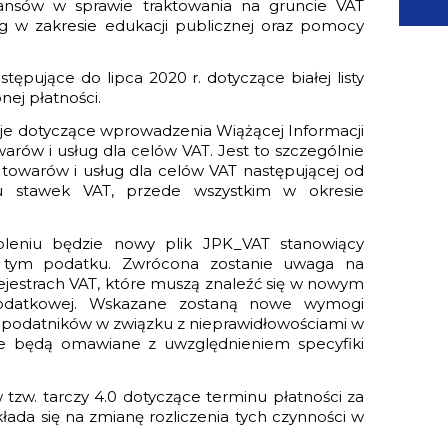
inansów w sprawie traktowania na gruncie VAT
g w zakresie edukacji publicznej oraz pomocy
ępujące do lipca 2020 r. dotyczące białej listy
ej płatności.
je dotyczące wprowadzenia Wiążącej Informacji
arów i usług dla celów VAT. Jest to szczególnie
towarów i usług dla celów VAT następującej od
iu stawek VAT, przede wszystkim w okresie
leniu będzie nowy plik JPK_VAT stanowiący
 w tym podatku. Zwrócona zostanie uwaga na
jestrach VAT, które muszą znaleźć się w nowym
podatkowej. Wskazane zostaną nowe wymogi
a podatników w związku z nieprawidłowościami w
te będą omawiane z uwzględnieniem specyfiki
 tzw. tarczy 4.0 dotyczące terminu płatności za
ada się na zmianę rozliczenia tych czynności w