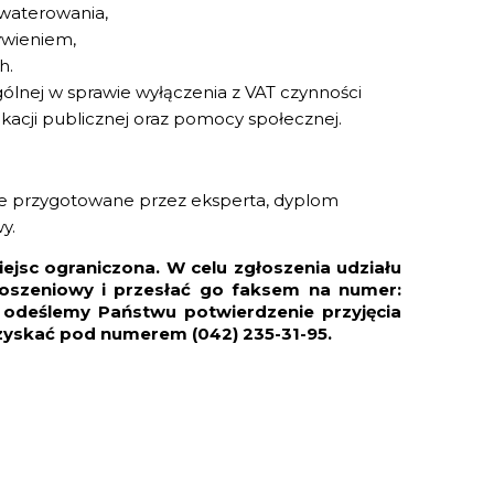
kwaterowania,
ywieniem,
h.
ogólnej w sprawie wyłączenia z VAT czynności
kacji publicznej oraz pomocy społecznej.
owe przygotowane przez eksperta, dyplom
y.
iejsc ograniczona. W celu zgłoszenia udziału
łoszeniowy i przesłać go faksem na numer:
a odeślemy Państwu potwierdzenie przyjęcia
zyskać pod numerem (042) 235-31-95.