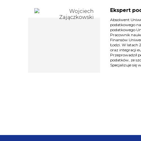
Ekspert po
Absolwent Uniw
podatkowego na
podatkowego Unii
Pracownik nauko
Finansów Uniwer
Łodzi. W latach 
oraz integracji 
Przeprowadził po
podatków, ze sz
Specjalizuje się