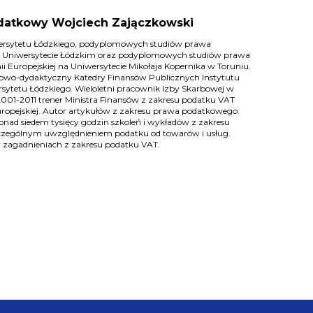
datkowy Wojciech Zajączkowski
ersytetu Łódzkiego, podyplomowych studiów prawa
 Uniwersytecie Łódzkim oraz podyplomowych studiów prawa
 Europejskiej na Uniwersytecie Mikołaja Kopernika w Toruniu.
wo-dydaktyczny Katedry Finansów Publicznych Instytutu
sytetu Łódzkiego. Wieloletni pracownik Izby Skarbowej w
2001-2011 trener Ministra Finansów z zakresu podatku VAT
europejskiej. Autor artykułów z zakresu prawa podatkowego.
nad siedem tysięcy godzin szkoleń i wykładów z zakresu
czególnym uwzględnieniem podatku od towarów i usług.
 w zagadnieniach z zakresu podatku VAT.