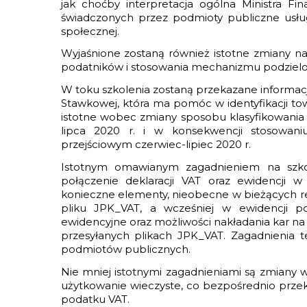
jak choćby interpretacja ogólna Ministra F
świadczonych przez podmioty publiczne usłu
społecznej.
Wyjaśnione zostaną również istotne zmiany nast
podatników i stosowania mechanizmu podzielon
W toku szkolenia zostaną przekazane informac
Stawkowej, która ma pomóc w identyfikacji tow
istotne wobec zmiany sposobu klasyfikowania 
lipca 2020 r. i w konsekwencji stosowan
przejściowym czerwiec-lipiec 2020 r.
Istotnym omawianym zagadnieniem na szko
połączenie deklaracji VAT oraz ewidencji
konieczne elementy, nieobecne w bieżących re
pliku JPK_VAT, a wcześniej w ewidencji 
ewidencyjne oraz możliwości nakładania kar n
przesyłanych plikach JPK_VAT. Zagadnienia 
podmiotów publicznych.
Nie mniej istotnymi zagadnieniami są zmiany w
użytkowanie wieczyste, co bezpośrednio przekł
podatku VAT.