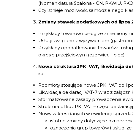
(Nomenklatura Scalona - CN, PKWiU, PKO
Czy istnieje możliwość samodzielnego kla
Zmiany stawek podatkowych od lipca 2
Przykłady towarów i usług ze zmienionym
Usługi związane z wyżywieniem (gastrono
Przykłady opodatkowania towarów i usług 
okresie przejściowym (czerwiec-lipiec).
Nowa struktura JPK_VAT, likwidacja dek
r.:
Podmioty stosujące nowe JPK_VAT od lipc
Likwidacja deklaracji VAT-7 wraz z załączni
Sformalizowane zasady prowadzenia ewide
Struktura pliku JPK_VAT – część deklaracyj
Nowy zakres danych w ewidencji sprzedaż
istotne zmiany dotyczące oznaczen
oznaczenia grup towarów i usług, 