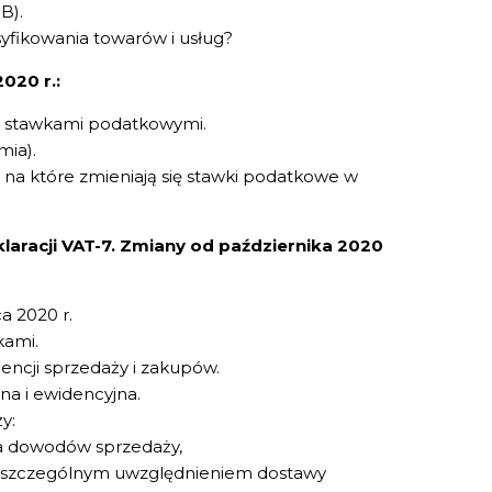
B).
syfikowania towarów i usług?
020 r.:
i stawkami podatkowymi.
mia).
na które zmieniają się stawki podatkowe w
laracji VAT-7. Zmiany od października 2020
a 2020 r.
kami.
ncji sprzedaży i zakupów.
na i ewidencyjna.
y:
ia dowodów sprzedaży,
ze szczególnym uwzględnieniem dostawy