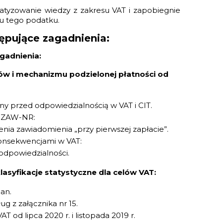
atyzowanie wiedzy z zakresu VAT i zapobiegnie
u tego podatku.
ępujące zagadnienia:
gadnienia:
ków i mechanizmu podzielonej płatności od
ny przed odpowiedzialnością w VAT i CIT.
ń ZAW-NR:
enia zawiadomienia „przy pierwszej zapłacie”.
 konsekwencjami w VAT:
odpowiedzialności.
asyfikacje statystyczne dla celów VAT:
an.
g z załącznika nr 15.
T od lipca 2020 r. i listopada 2019 r.