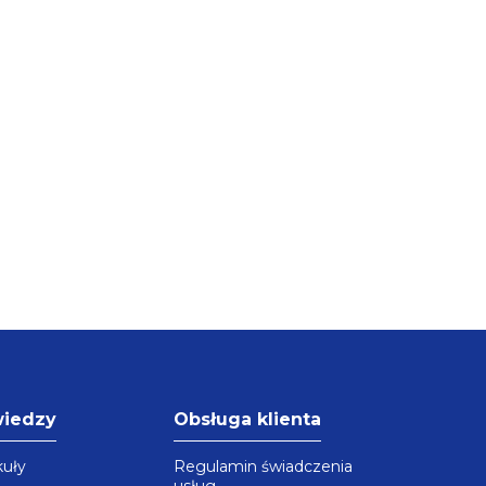
wiedzy
Obsługa klienta
kuły
Regulamin świadczenia
usług