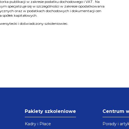
orka publikacji w zakresie podatku dochodowego i VAT . Na
ym specjalizuje się w szczególności w zakresie opodatkowania
cznych oraz w podatkach dochodowych i dokumentacji cen
a spółek kapitałowych.
ersytecki i doświadczony szkoleniowiec.
Pakiety szkoleniowe
Centrum 
Kadry i Płace
Porady i arty