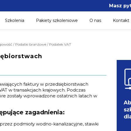
Masz py
Szkolenia
Pakiety szkoleniowe
O nas
Kontakt
ęgowość / Podatki branżowe / Podatek VAT
iębiorstwach
iających faktury w przedsiębiorstwach
VAT w transakcjach krajowych. Podczas
óre zostały wprowadzone ostatnich latach w
Ab
sz
ępujące zagadnienia:
dl
przez podmioty wodno-kanalizacyjne, stawki