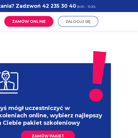
tania? Zadzwoń
42 235 30 40
(8.00 – 15.00)
ZAMÓW ONLINE
ZALOGUJ SIĘ
yś mógł uczestniczyć w
koleniach online, wybierz najlepszy
a Ciebie pakiet szkoleniowy
ZAMÓW PAKIET