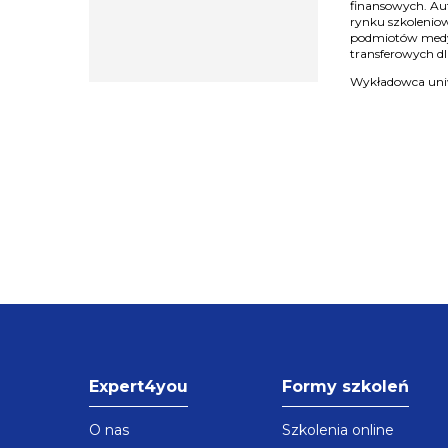
finansowych. Aut
rynku szkoleniow
podmiotów medy
transferowych dl
Wykładowca uniw
Expert4you
Formy szkoleń
O nas
Szkolenia online