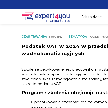
Jak to działa
CZAS TRWANIA:
3 godziny
TEMATYKA:
Podatki i ksi
Podatek VAT w 2024 w przeds
wodnokanalizacyjnych
Szkolenie dedykowane jest pracownikom wystaw
wodnokanalizacyjnych, rozliczających podatek 
szkolenia wskazujemy najważniejsze zmiany, kt
zakresie podatku VAT.
Program szkolenia obejmuje nast
Opodatkowanie czynności realizowanych 
podatkowe VAT: