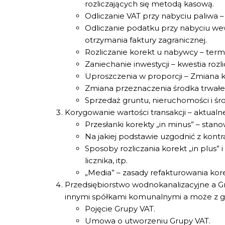
rozliczających się metodą kasową.
Odliczanie VAT przy nabyciu paliwa –
Odliczanie podatku przy nabyciu w
otrzymania faktury zagranicznej.
Rozliczanie korekt u nabywcy – term
Zaniechanie inwestycji – kwestia rozl
Uproszczenia w proporcji – Zmiana kw
Zmiana przeznaczenia środka trwałe
Sprzedaż gruntu, nieruchomości i śr
Korygowanie wartości transakcji – aktualne
Przesłanki korekty „in minus” – sta
Na jakiej podstawie uzgodnić z kont
Sposoby rozliczania korekt „in plus” i 
licznika, itp.
„Media” – zasady refakturowania kore
Przedsiębiorstwo wodnokanalizacyjne a Gr
innymi spółkami komunalnymi a może z 
Pojęcie Grupy VAT.
Umowa o utworzeniu Grupy VAT.