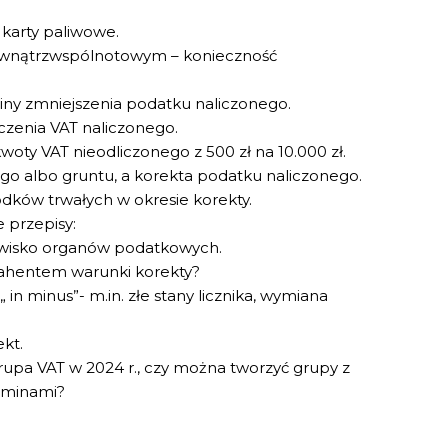
 karty paliwowe.
ewnątrzwspólnotowym – konieczność
iny zmniejszenia podatku naliczonego.
iczenia VAT naliczonego.
oty VAT nieodliczonego z 500 zł na 10.000 zł.
go albo gruntu, a korekta podatku naliczonego.
odków trwałych w okresie korekty.
 przepisy:
nowisko organów podatkowych.
rahentem warunki korekty?
„ in minus”- m.in. złe stany licznika, wymiana
kt.
upa VAT w 2024 r., czy można tworzyć grupy z
gminami?