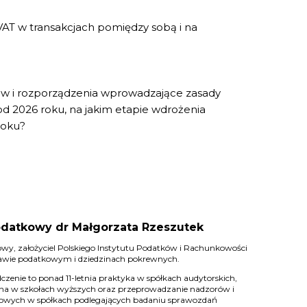
T w transakcjach pomiędzy sobą i na
sów i rozporządzenia wprowadzające zasady
d 2026 roku, na jakim etapie wdrożenia
roku?
datkowy dr Małgorzata Rzeszutek
wy, założyciel Polskiego Instytutu Podatków i Rachunkowości
prawie podatkowym i dziedzinach pokrewnych.
czenie to ponad 11-letnia praktyka w spółkach audytorskich,
na w szkołach wyższych oraz przeprowadzanie nadzorów i
owych w spółkach podlegających badaniu sprawozdań