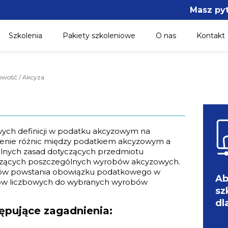
Masz py
Szkolenia
Pakiety szkoleniowe
O nas
Kontakt
gowość / Akcyza
wych definicji w podatku akcyzowym na
iżenie różnic między podatkiem akcyzowym a
lnych zasad dotyczących przedmiotu
czących poszczególnych wyrobów akcyzowych.
ków powstania obowiązku podatkowego w
Ab
ów liczbowych do wybranych wyrobów
sz
dl
ępujące zagadnienia: