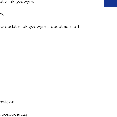
datku akcyzowym:
y,
mi w podatku akcyzowym a podatkiem od
owiązku.
 gospodarczą,