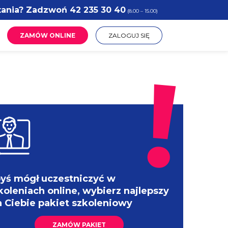
tania? Zadzwoń
42 235 30 40
(8.00 – 15.00)
ZAMÓW ONLINE
ZALOGUJ SIĘ
yś mógł uczestniczyć w
koleniach online, wybierz najlepszy
a Ciebie pakiet szkoleniowy
ZAMÓW PAKIET