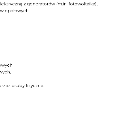
ktryczną z generatorów (m.in. fotowoltaika),
ów opałowych.
owych,
wych,
zez osoby fizyczne.