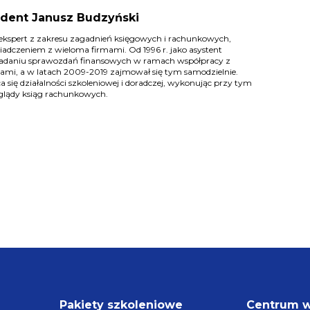
ident Janusz Budzyński
 ekspert z zakresu zagadnień księgowych i rachunkowych,
wiadczeniem z wieloma firmami. Od 1996 r. jako asystent
badaniu sprawozdań finansowych w ramach współpracy z
ami, a w latach 2009-2019 zajmował się tym samodzielnie.
 się działalności szkoleniowej i doradczej, wykonując przy tym
glądy ksiąg rachunkowych.
Pakiety szkoleniowe
Centrum 