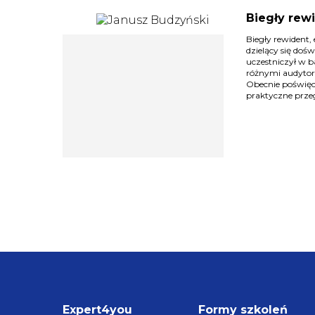
Biegły rew
Biegły rewident,
dzielący się doś
uczestniczył w 
różnymi audytor
Obecnie poświęca
praktyczne prze
Expert4you
Formy szkoleń