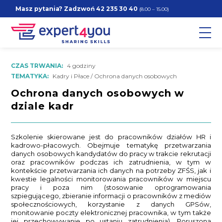
Masz pytania? Zadzwoń
42 235 30 40
(8.00 – 15.00)
CZAS TRWANIA:
4 godziny
TEMATYKA:
Kadry i Płace / Ochrona danych osobowych
Ochrona danych osobowych w
dziale kadr
Szkolenie skierowane jest do pracowników działów HR i
kadrowo-płacowych. Obejmuje tematykę przetwarzania
danych osobowych kandydatów do pracy w trakcie rekrutacji
oraz pracowników podczas ich zatrudnienia, w tym w
kontekście przetwarzania ich danych na potrzeby ZFŚS, jak i
kwestie legalności monitorowania pracowników w miejscu
pracy i poza nim (stosowanie oprogramowania
szpiegującego, zbieranie informacji o pracowników z mediów
społecznościowych, korzystanie z danych GPSów,
monitowanie poczty elektronicznej pracownika, w tym także
jej przechowywanie po ustaniu zatrudnienia). Poruszona