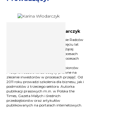
Radca prawny Karina Włodarczyk
Radca prawny przy Okręgowej Izbie Radców
Prawnych we Wrocławiu. Od dziesięciu lat
doradza przedsiębiorcom w ich bieżącej
działalności i skomplikowanych procesach
gospodarczych. Uczestniczyła w procesach
fuzji i przejęć, przekształceń form
organizacyjno-prawnych przedsiębiorców.
Przeprowadzała także audyty prawne na
zlecenie inwestorów w procesach przejęć. Od
2011 roku prowadzi szkolenia dla biznesu, jak i
podmiotów z trzeciego sektora. Autorka
publikacji prasowych m.in. w Polska the
Times, Gazeta Małych i średnich
przedsiębiorstw oraz artykułów
publikowanych na portalach internetowych.