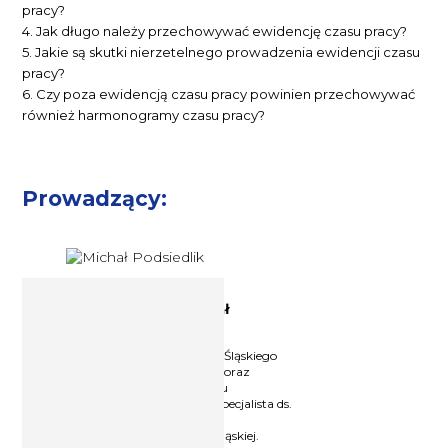
pracy?
4. Jak długo należy przechowywać ewidencję czasu pracy?
5. Jakie są skutki nierzetelnego prowadzenia ewidencji czasu
pracy?
6. Czy poza ewidencją czasu pracy powinien przechowywać
również harmonogramy czasu pracy?
Prowadzący:
Ekspert prawa pracy Michał
Podsiedlik
Prawnik, Absolwent Uniwersytetu Śląskiego
na Wydziale Prawa i Administracji oraz
studiów podyplomowych z zakresu
zarządzania zasobami ludzkimi. Specjalista ds.
bhp, po ukończonych studiach
podyplomowych na Politechnice Śląskiej.