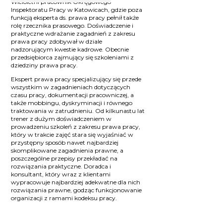
Wieloletni pracownik Okręgowego
Inspektoratu Pracy w Katowicach, gdzie poza
funkcją eksperta ds. prawa pracy pełnił także
rolę rzecznika prasowego. Doświadczenie i
praktyczne wdrażanie zagadnień z zakresu
prawa pracy zdobywał w dziale
nadzorującym kwestie kadrowe. Obecnie
przedsiębiorca zajmujący się szkoleniami z
dziedziny prawa pracy.
Ekspert prawa pracy specjalizujący się przede
wszystkim w zagadnieniach dotyczących
czasu pracy, dokumentacji pracowniczej, a
także mobbingu, dyskryminacji i równego
traktowania w zatrudnieniu. Od kilkunastu lat
trener z dużym doświadczeniem w
prowadzeniu szkoleń z zakresu prawa pracy,
który w trakcie zajęć stara się wyjaśniać w
przystępny sposób nawet najbardziej
skomplikowane zagadnienia prawne, a
poszczególne przepisy przekładać na
rozwiązania praktyczne. Doradca i
konsultant, który wraz z klientami
wypracowuje najbardziej adekwatne dla nich
rozwiązania prawne, godząc funkcjonowanie
organizacji z ramami kodeksu pracy.