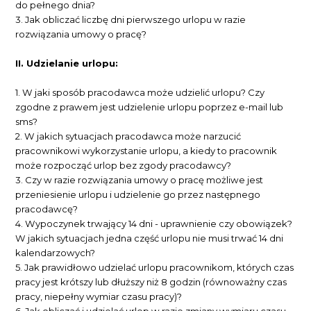
do pełnego dnia?
3. Jak obliczać liczbę dni pierwszego urlopu w razie
rozwiązania umowy o pracę?
II. Udzielanie urlopu:
1. W jaki sposób pracodawca może udzielić urlopu? Czy
zgodne z prawem jest udzielenie urlopu poprzez e-mail lub
sms?
2. W jakich sytuacjach pracodawca może narzucić
pracownikowi wykorzystanie urlopu, a kiedy to pracownik
może rozpocząć urlop bez zgody pracodawcy?
3. Czy w razie rozwiązania umowy o pracę możliwe jest
przeniesienie urlopu i udzielenie go przez następnego
pracodawcę?
4. Wypoczynek trwający 14 dni - uprawnienie czy obowiązek?
W jakich sytuacjach jedna część urlopu nie musi trwać 14 dni
kalendarzowych?
5. Jak prawidłowo udzielać urlopu pracownikom, których czas
pracy jest krótszy lub dłuższy niż 8 godzin (równoważny czas
pracy, niepełny wymiar czasu pracy)?
6. Jak obliczać i udzielać urlop w razie zmiany wymiaru czasu