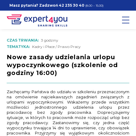
Masz pytania? Zadzwoń
42 235 30 40
(8.00 – 15.00)
CZAS TRWANIA:
3 godziny
TEMATYKA:
Kadry i Płace / Prawo Pracy
Nowe zasady udzielania urlopu
wypoczynkowego (szkolenie od
godziny 16:00)
Zachęcamy Państwa do udziału w szkoleniu przeznaczonym
na omówienie najciekawszych zagadnień związanych z
urlopami wypoczynkowymi. Wskażemy przede wszystkim
możliwości jednostronnego udzielenia urlopu przez
pracodawcę bez zgody pracownika. Doprecyzujemy
sytuacje, w których to pracownik może rozpocząć urlop bez
zgody pracodawcy. Zastanowimy się, czy jedna część
wypoczynku trwająca 14 dni to uprawnienie, czy obowiązek
pracownika. Przyjrzymy się wyjątkowym okolicznościom