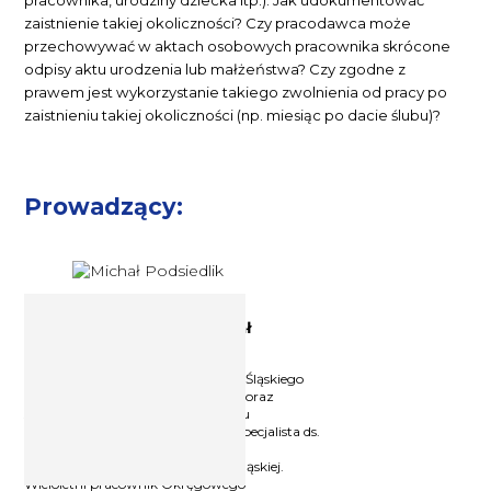
zaistnienie takiej okoliczności? Czy pracodawca może
przechowywać w aktach osobowych pracownika skrócone
odpisy aktu urodzenia lub małżeństwa? Czy zgodne z
prawem jest wykorzystanie takiego zwolnienia od pracy po
zaistnieniu takiej okoliczności (np. miesiąc po dacie ślubu)?
Prowadzący:
Ekspert prawa pracy Michał
Podsiedlik
Prawnik, Absolwent Uniwersytetu Śląskiego
na Wydziale Prawa i Administracji oraz
studiów podyplomowych z zakresu
zarządzania zasobami ludzkimi. Specjalista ds.
bhp, po ukończonych studiach
podyplomowych na Politechnice Śląskiej.
Wieloletni pracownik Okręgowego