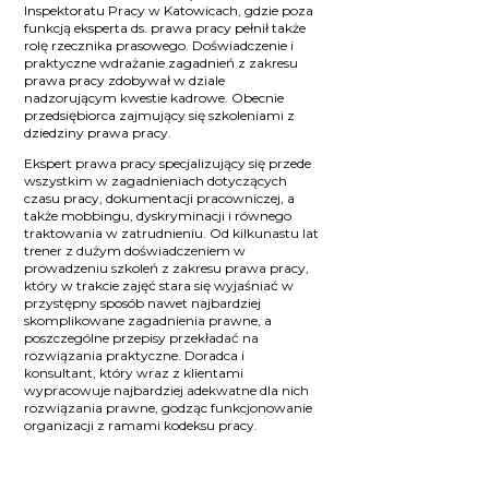
Inspektoratu Pracy w Katowicach, gdzie poza
funkcją eksperta ds. prawa pracy pełnił także
rolę rzecznika prasowego. Doświadczenie i
praktyczne wdrażanie zagadnień z zakresu
prawa pracy zdobywał w dziale
nadzorującym kwestie kadrowe. Obecnie
przedsiębiorca zajmujący się szkoleniami z
dziedziny prawa pracy.
Ekspert prawa pracy specjalizujący się przede
wszystkim w zagadnieniach dotyczących
czasu pracy, dokumentacji pracowniczej, a
także mobbingu, dyskryminacji i równego
traktowania w zatrudnieniu. Od kilkunastu lat
trener z dużym doświadczeniem w
prowadzeniu szkoleń z zakresu prawa pracy,
który w trakcie zajęć stara się wyjaśniać w
przystępny sposób nawet najbardziej
skomplikowane zagadnienia prawne, a
poszczególne przepisy przekładać na
rozwiązania praktyczne. Doradca i
konsultant, który wraz z klientami
wypracowuje najbardziej adekwatne dla nich
rozwiązania prawne, godząc funkcjonowanie
organizacji z ramami kodeksu pracy.