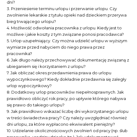
dni?
3. Przeniesienie terminu urlopu i przerwanie urlopu. Czy
zwolnienie lekarskie z tytułu opieki nad dzieckiem przerywa
bieg trwającego urlopu?
4. Możliwość odwołania pracownika z urlopu. Kiedy jest to
możliwe i jakie koszty z tym związane ponosi pracodawca?
5. Urlop uzupełniający. Czy można udzielić urlopu w wyższym
wymiarze przed nabyciem do niego prawa przez
pracownika?
6. Jak długo należy przechowywać dokumentację związaną z
ubieganiem się i korzystaniem z urlopu?
7. Jak obliczać okres przedawnienia prawa do urlopu
wypoczynkowego? Kiedy dokładnie przedawnia się zaległy
urlop wypoczynkowy?
8. Dodatkowy urlop pracowników niepełnosprawnych. Jak
prawidłowo obliczyć rok pracy, po upływie którego nabywa
się prawo do takiego urlopu?
9. Jak prawidłowo wskazać liczbę dni wykorzystanego urlopu
w treści świadectwa pracy? Czy należy uwzględniać również
dni urlopu, za które wypłacono ekwiwalent pieniężny?
10. Udzielanie okolicznościowych zwolnień od pracy (np. ślub
pracownika, urodziny dziecka itp.). Jak udokumentować