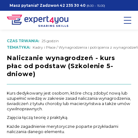
Masz pytania? Zadzwoń
42 235 30 40
(8.00 – 15.00)
CZAS TRWANIA:
25 godzin
TEMATYKA:
Kadry i Płace / Wynagrodzenia i potrącenia z wynagrodzeń
Naliczanie wynagrodzeń - kurs
płac od podstaw (Szkolenie 5-
dniowe)
Kurs dedykowany jest osobom, które chcą zdobyć nową lub
uzupełnić wiedzę w zakresie zasad naliczania wynagrodzenia,
świadczeń z tytułu choroby lub macierzyństwa a także umów
cywilnoprawnych.
Zajęcia łączą teorię z praktyką.
Każde zagadnienie merytoryczne poparte przykładami
naliczania danego elementu.