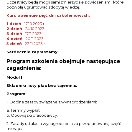
Uczestnicy będą mogli sami zmierzyć się z ćwiczeniami, które
pozwolą ugruntować zdobytą wiedzę.
Kurs obejmuje pięć dni szkoleniowych:
1 dzień
- 17.10.2023 r.
2 dzień
- 24.10.
2023 r.
3 dzień
- 17.11.
2023 r.
4 dzień
- 20.11.
2023 r.
5 dzień
- 23.11.
2023 r.
Serdecznie zapraszamy!
Program szkolenia obejmuje następujące
zagadnienia:
Moduł I
Składniki listy płac bez tajemnic.
Program:
1. Ogólne zasady związane z wynagrodzeniami:
a. Terminy wypłat.
b. Obowiązki pracodawcy.
2. Zasady ustalania wynagrodzenia za przepracowaną część
miesiąca.