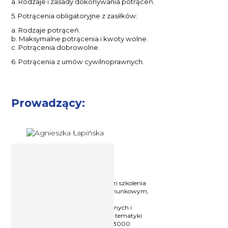
a. Rodzaje i zasady dokonywania potrąceń.
5. Potrącenia obligatoryjne z zasiłków:
a. Rodzaje potrąceń.
b. Maksymalne potrącenia i kwoty wolne.
c. Potrącenia dobrowolne.
6. Potrącenia z umów cywilnoprawnych.
Prowadzący:
Ekspert ds. wynagrodzeń
Agnieszka Łapińska
Praktyk
- od ponad 10 lat prowadzi szkolenia
i doradza firmom oraz biurom rachunkowym,
w zakresie polityki zatrudnienia i
wynagradzania. Autorka stacjonarnych i
elearningowych kursów i szkoleń z tematyki
kadr i płac. Przeprowadziła ponad 3000