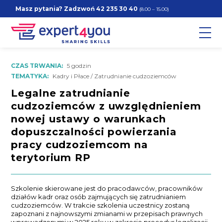
Masz pytania? Zadzwoń
42 235 30 40
(8.00 – 15.00)
CZAS TRWANIA:
5 godzin
TEMATYKA:
Kadry i Płace / Zatrudnianie cudzoziemców
Legalne zatrudnianie
cudzoziemców z uwzględnieniem
nowej ustawy o warunkach
dopuszczalności powierzania
pracy cudzoziemcom na
terytorium RP
Szkolenie skierowane jest do pracodawców, pracowników
działów kadr oraz osób zajmujących się zatrudnianiem
cudzoziemców. W trakcie szkolenia uczestnicy zostaną
zapoznani z najnowszymi zmianami w przepisach prawnych