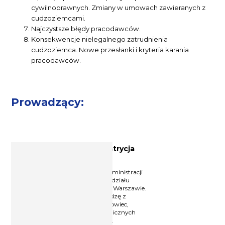
cywilnoprawnych. Zmiany w umowach zawieranych z
cudzoziemcami.
Najczystsze błędy pracodawców.
Konsekwencje nielegalnego zatrudnienia
cudzoziemca. Nowe przesłanki i kryteria karania
pracodawców.
Prowadzący:
Ekspert ds. prawa pracy Patrycja
Potocka-Szmoń
Absolwentka Wydziału Prawa i Administracji
Uniwersytetu Gdańskiego oraz Wydziału
Psychologii Uniwersytetu SWPS w Warszawie.
Od ponad 20 lat popularyzuje wiedzę z
zakresu prawa pracy jako szkoleniowiec,
wykładowca akademicki i autorka licznych
publikacji z tej dziedziny. Od 1999 r.