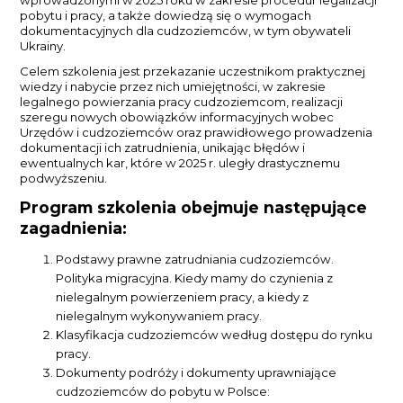
wprowadzonymi w 2025 roku w zakresie procedur legalizacji
pobytu i pracy, a także dowiedzą się o wymogach
dokumentacyjnych dla cudzoziemców, w tym obywateli
Ukrainy.
Celem szkolenia jest przekazanie uczestnikom praktycznej
wiedzy i nabycie przez nich umiejętności, w zakresie
legalnego powierzania pracy cudzoziemcom, realizacji
szeregu nowych obowiązków informacyjnych wobec
Urzędów i cudzoziemców oraz prawidłowego prowadzenia
dokumentacji ich zatrudnienia, unikając błędów i
ewentualnych kar, które w 2025 r. uległy drastycznemu
podwyższeniu.
Program szkolenia obejmuje następujące
zagadnienia:
Podstawy prawne zatrudniania cudzoziemców.
Polityka migracyjna. Kiedy mamy do czynienia z
nielegalnym powierzeniem pracy, a kiedy z
nielegalnym wykonywaniem pracy.
Klasyfikacja cudzoziemców według dostępu do rynku
pracy.
Dokumenty podróży i dokumenty uprawniające
cudzoziemców do pobytu w Polsce: