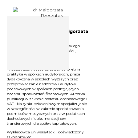
Doradca podatkowy dr Małgorzata
Rzeszutek
Doradca podatkowy, założyciel Polskiego
Instytutu Podatków i Rachunkowości ,
specjalista w prawie podatkowym i
dziedzinach pokrewnych.
Wiedza i doświadczenie to ponad 11-letnia
praktyka w spółkach audytorskich, praca
dydaktyczna w szkołach wyższych oraz
przeprowadzanie nadzorów i audytów
podatkowych w spółkach podlegających
badaniu sprawozdań finansowych. Autorka
publikacji w zakresie podatku dochodowego i
VAT . Na rynku szkoleniowym specjalizuje się
w szczególności w zakresie opodatkowania
podmiotów medycznych oraz w podatkach
dochodowych i dokumentacji cen
transferowych dla spółek kapitałowych.
Wykładowca uniwersytecki i doświadczony
szkoleniowiec.