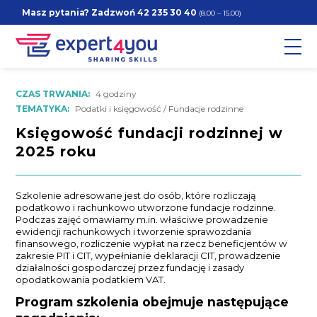
Masz pytania? Zadzwoń
42 235 30 40
(8.00 – 15.00)
CZAS TRWANIA:
4 godziny
TEMATYKA:
Podatki i księgowość / Fundacje rodzinne
Księgowość fundacji rodzinnej w
2025 roku
Szkolenie adresowane jest do osób, które rozliczają
podatkowo i rachunkowo utworzone fundacje rodzinne.
Podczas zajęć omawiamy m.in. właściwe prowadzenie
ewidencji rachunkowych i tworzenie sprawozdania
finansowego, rozliczenie wypłat na rzecz beneficjentów w
zakresie PIT i CIT, wypełnianie deklaracji CIT, prowadzenie
działalności gospodarczej przez fundację i zasady
opodatkowania podatkiem VAT.
Program szkolenia obejmuje następujące