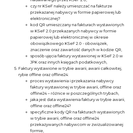
czy nr KSeF należy umieszczać na fakturze
przekazanej nabywcy w formie papierowej lub
elektronicznej?
kod QR umieszczany na fakturach wystawionych
w KSeF 2.0 przekazanych nabywcy w formie
papierowej lub elektronicznej w okresie
obowiązkowego KSeF 2.0 - obowiązek,
znaczenie oraz zawartość danych w kodzie QR,
sposób ujęcia faktury wystawionej w KSeF 2.0 w
JPK oraz innych księgach podatkowych,
Faktury wystawione w trybie awarii, awarii całkowitej,
rybie offline oraz offline24:
proces wystawienia i przekazania nabywcy
faktury wystawionej w trybie awarii, offline oraz
offline24 – różnice w poszczególnych trybach,
jaka jest data wystawienia faktury w trybie awarii,
offline oraz offline24?
specyficzne kody QR na fakturach wystawionych
w trybie awarii, offline oraz offline24
przekazywanych nabywcom w zwizualizowanej
formie,