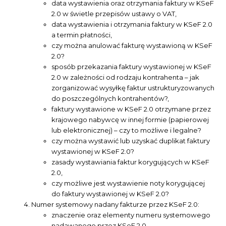
data wystawienia oraz otrzymania faktury w KSeF
2.0 w świetle przepisów ustawy o VAT,
data wystawienia i otrzymania faktury w KSeF 2.0
a termin płatności,
czy można anulować fakturę wystawioną w KSeF
2.0?
sposób przekazania faktury wystawionej w KSeF
2.0 w zależności od rodzaju kontrahenta – jak
zorganizować wysyłkę faktur ustrukturyzowanych
do poszczególnych kontrahentów?,
faktury wystawione w KSeF 2.0 otrzymane przez
krajowego nabywcę w innej formie (papierowej
lub elektronicznej) – czy to możliwe i legalne?
czy można wystawić lub uzyskać duplikat faktury
wystawionej w KSeF 2.0?
zasady wystawiania faktur korygujących w KSeF
2.0,
czy możliwe jest wystawienie noty korygującej
do faktury wystawionej w KSeF 2.0?
Numer systemowy nadany fakturze przez KSeF 2.0:
znaczenie oraz elementy numeru systemowego
nadawanego przez KSeF 2.0,