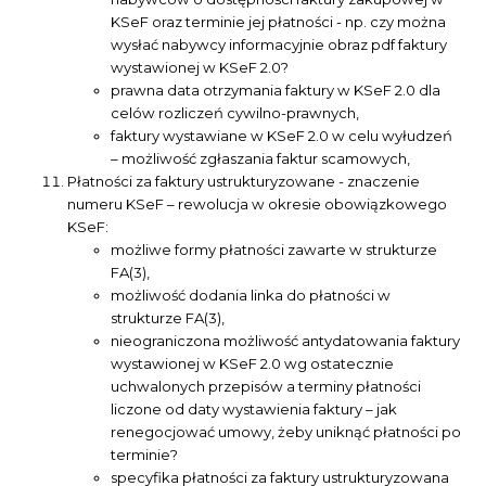
KSeF oraz terminie jej płatności - np. czy można
wysłać nabywcy informacyjnie obraz pdf faktury
wystawionej w KSeF 2.0?
prawna data otrzymania faktury w KSeF 2.0 dla
celów rozliczeń cywilno-prawnych,
faktury wystawiane w KSeF 2.0 w celu wyłudzeń
– możliwość zgłaszania faktur scamowych,
Płatności za faktury ustrukturyzowane - znaczenie
numeru KSeF – rewolucja w okresie obowiązkowego
KSeF:
możliwe formy płatności zawarte w strukturze
FA(3),
możliwość dodania linka do płatności w
strukturze FA(3),
nieograniczona możliwość antydatowania faktury
wystawionej w KSeF 2.0 wg ostatecznie
uchwalonych przepisów a terminy płatności
liczone od daty wystawienia faktury – jak
renegocjować umowy, żeby uniknąć płatności po
terminie?
specyfika płatności za faktury ustrukturyzowana