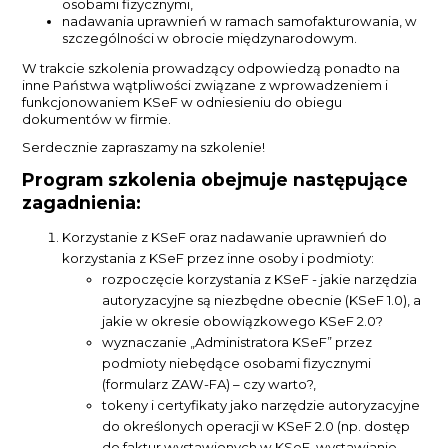
osobami fizycznymi,
nadawania uprawnień w ramach samofakturowania, w
szczególności w obrocie międzynarodowym.
W trakcie szkolenia prowadzący odpowiedzą ponadto na
inne Państwa wątpliwości związane z wprowadzeniem i
funkcjonowaniem KSeF w odniesieniu do obiegu
dokumentów w firmie.
Serdecznie zapraszamy na szkolenie!
Program szkolenia obejmuje następujące
zagadnienia:
Korzystanie z KSeF oraz nadawanie uprawnień do
korzystania z KSeF przez inne osoby i podmioty:
rozpoczęcie korzystania z KSeF - jakie narzędzia
autoryzacyjne są niezbędne obecnie (KSeF 1.0), a
jakie w okresie obowiązkowego KSeF 2.0?
wyznaczanie „Administratora KSeF” przez
podmioty niebędące osobami fizycznymi
(formularz ZAW-FA) – czy warto?,
tokeny i certyfikaty jako narzędzie autoryzacyjne
do określonych operacji w KSeF 2.0 (np. dostęp
do faktur wystawionych w KSeF, wystawianie