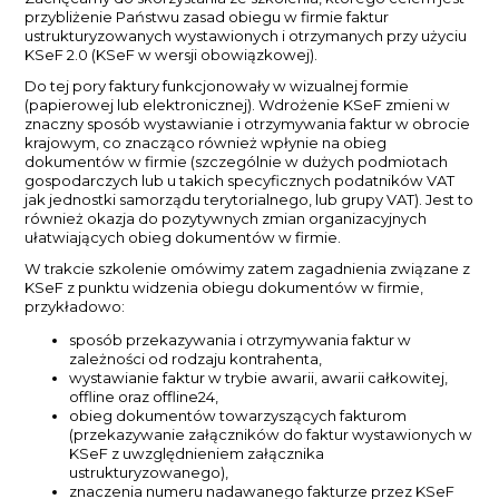
przybliżenie Państwu zasad obiegu w firmie faktur
ustrukturyzowanych wystawionych i otrzymanych przy użyciu
KSeF 2.0 (KSeF w wersji obowiązkowej).
Do tej pory faktury funkcjonowały w wizualnej formie
(papierowej lub elektronicznej). Wdrożenie KSeF zmieni w
znaczny sposób wystawianie i otrzymywania faktur w obrocie
krajowym, co znacząco również wpłynie na obieg
dokumentów w firmie (szczególnie w dużych podmiotach
gospodarczych lub u takich specyficznych podatników VAT
jak jednostki samorządu terytorialnego, lub grupy VAT). Jest to
również okazja do pozytywnych zmian organizacyjnych
ułatwiających obieg dokumentów w firmie.
W trakcie szkolenie omówimy zatem zagadnienia związane z
KSeF z punktu widzenia obiegu dokumentów w firmie,
przykładowo:
sposób przekazywania i otrzymywania faktur w
zależności od rodzaju kontrahenta,
wystawianie faktur w trybie awarii, awarii całkowitej,
offline oraz offline24,
obieg dokumentów towarzyszących fakturom
(przekazywanie załączników do faktur wystawionych w
KSeF z uwzględnieniem załącznika
ustrukturyzowanego),
znaczenia numeru nadawanego fakturze przez KSeF