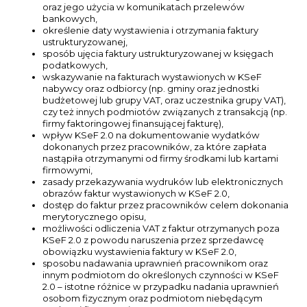
oraz jego użycia w komunikatach przelewów
bankowych,
określenie daty wystawienia i otrzymania faktury
ustrukturyzowanej,
sposób ujęcia faktury ustrukturyzowanej w księgach
podatkowych,
wskazywanie na fakturach wystawionych w KSeF
nabywcy oraz odbiorcy (np. gminy oraz jednostki
budżetowej lub grupy VAT, oraz uczestnika grupy VAT),
czy też innych podmiotów związanych z transakcją (np.
firmy faktoringowej finansującej fakturę),
wpływ KSeF 2.0 na dokumentowanie wydatków
dokonanych przez pracowników, za które zapłata
nastąpiła otrzymanymi od firmy środkami lub kartami
firmowymi,
zasady przekazywania wydruków lub elektronicznych
obrazów faktur wystawionych w KSeF 2.0,
dostęp do faktur przez pracowników celem dokonania
merytorycznego opisu,
możliwości odliczenia VAT z faktur otrzymanych poza
KSeF 2.0 z powodu naruszenia przez sprzedawcę
obowiązku wystawienia faktury w KSeF 2.0,
sposobu nadawania uprawnień pracownikom oraz
innym podmiotom do określonych czynności w KSeF
2.0 – istotne różnice w przypadku nadania uprawnień
osobom fizycznym oraz podmiotom niebędącym