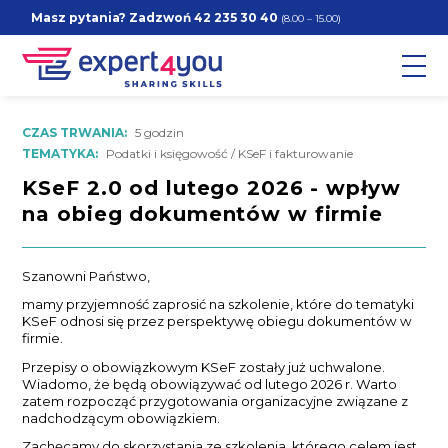
Masz pytania? Zadzwoń
42 235 30 40
(8.00 – 15.00)
CZAS TRWANIA:
5 godzin
TEMATYKA:
Podatki i księgowość / KSeF i fakturowanie
KSeF 2.0 od lutego 2026 - wpływ
na obieg dokumentów w firmie
Szanowni Państwo,
mamy przyjemność zaprosić na szkolenie, które do tematyki
KSeF odnosi się przez perspektywę obiegu dokumentów w
firmie.
Przepisy o obowiązkowym KSeF zostały już uchwalone.
Wiadomo, że będą obowiązywać od lutego 2026 r. Warto
zatem rozpocząć przygotowania organizacyjne związane z
nadchodzącym obowiązkiem.
Zachęcamy do skorzystania ze szkolenia, którego celem jest