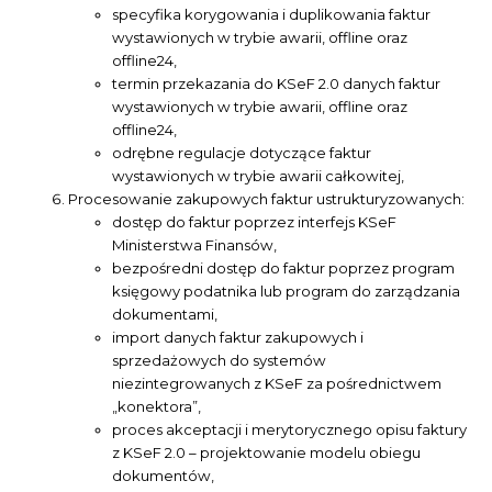
specyfika korygowania i duplikowania faktur
wystawionych w trybie awarii, offline oraz
offline24,
termin przekazania do KSeF 2.0 danych faktur
wystawionych w trybie awarii, offline oraz
offline24,
odrębne regulacje dotyczące faktur
wystawionych w trybie awarii całkowitej,
Procesowanie zakupowych faktur ustrukturyzowanych:
dostęp do faktur poprzez interfejs KSeF
Ministerstwa Finansów,
bezpośredni dostęp do faktur poprzez program
księgowy podatnika lub program do zarządzania
dokumentami,
import danych faktur zakupowych i
sprzedażowych do systemów
niezintegrowanych z KSeF za pośrednictwem
„konektora”,
proces akceptacji i merytorycznego opisu faktury
z KSeF 2.0 – projektowanie modelu obiegu
dokumentów,