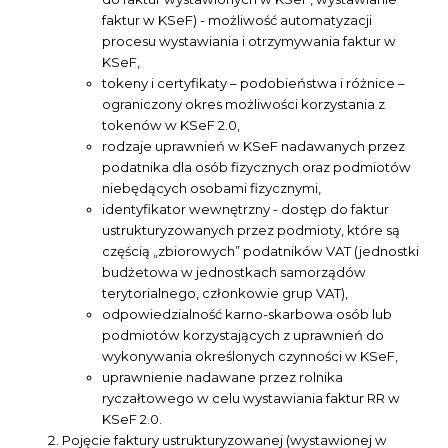
faktur w KSeF) - możliwość automatyzacji
procesu wystawiania i otrzymywania faktur w
KSeF,
tokeny i certyfikaty – podobieństwa i różnice –
ograniczony okres możliwości korzystania z
tokenów w KSeF 2.0,
rodzaje uprawnień w KSeF nadawanych przez
podatnika dla osób fizycznych oraz podmiotów
niebędących osobami fizycznymi,
identyfikator wewnętrzny - dostęp do faktur
ustrukturyzowanych przez podmioty, które są
częścią „zbiorowych” podatników VAT (jednostki
budżetowa w jednostkach samorządów
terytorialnego, członkowie grup VAT),
odpowiedzialność karno-skarbowa osób lub
podmiotów korzystających z uprawnień do
wykonywania określonych czynności w KSeF,
uprawnienie nadawane przez rolnika
ryczałtowego w celu wystawiania faktur RR w
KSeF 2.0.
Pojęcie faktury ustrukturyzowanej (wystawionej w