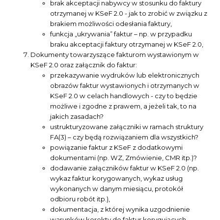
brak akceptacji nabywcy w stosunku do faktury
otrzymanej w KSeF 2.0 - jak to zrobić w związku z
brakiem możliwości odesłania faktury,
funkcja „ukrywania” faktur – np. w przypadku
braku akceptacji faktury otrzymanej w KSeF 2.0,
Dokumenty towarzyszące fakturom wystawionym w
KSeF 2.0 oraz załącznik do faktur:
przekazywanie wydruków lub elektronicznych
obrazów faktur wystawionych i otrzymanych w
KSeF 2.0 w celach handlowych - czy to będzie
możliwe i zgodne z prawem, a jeżeli tak, to na
jakich zasadach?
ustrukturyzowane załączniki w ramach struktury
FA(3) – czy będą rozwiązaniem dla wszystkich?
powiązanie faktur z KSeF z dodatkowymi
dokumentami (np. WZ, Zmówienie, CMR itp.)?
dodawanie załączników faktur w KSeF 2.0 (np.
wykaz faktur korygowanych, wykaz usług
wykonanych w danym miesiącu, protokół
odbioru robót itp.),
dokumentacja, z której wynika uzgodnienie
warunków korekty do faktur korygujących