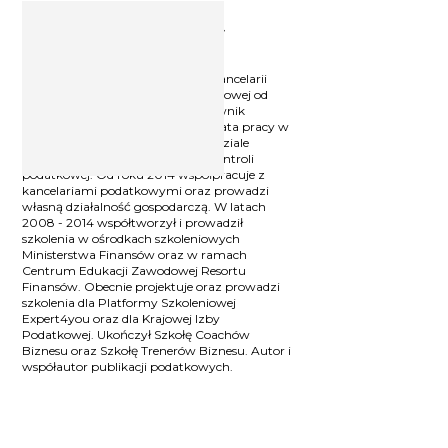
Ekspert podatkowy Michał
Krawczyk
Ekspert podatkowy, Wspólnik w Kancelarii
KrafTax Sp. z o.o. W branży podatkowej od
1999 r. W latach 1999 - 2014 pracownik
organów podatkowych, w tym 4 lata pracy w
Izbie Skarbowej we Wrocławiu w dziale
podatku VAT oraz 11 lat pracy w kontroli
podatkowej. Od roku 2014 współpracuje z
kancelariami podatkowymi oraz prowadzi
własną działalność gospodarczą. W latach
2008 - 2014 współtworzył i prowadził
szkolenia w ośrodkach szkoleniowych
Ministerstwa Finansów oraz w ramach
Centrum Edukacji Zawodowej Resortu
Finansów. Obecnie projektuje oraz prowadzi
szkolenia dla Platformy Szkoleniowej
Expert4you oraz dla Krajowej Izby
Podatkowej. Ukończył Szkołę Coachów
Biznesu oraz Szkołę Trenerów Biznesu. Autor i
współautor publikacji podatkowych.