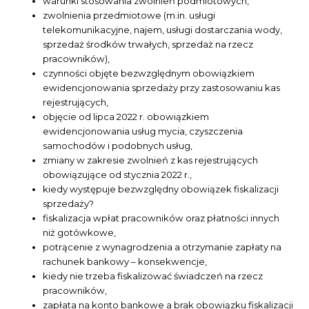
warunki stosowania zwolnień podmiotowych,
zwolnienia przedmiotowe (m.in. usługi
telekomunikacyjne, najem, usługi dostarczania wody,
sprzedaż środków trwałych, sprzedaż na rzecz
pracowników),
czynności objęte bezwzględnym obowiązkiem
ewidencjonowania sprzedaży przy zastosowaniu kas
rejestrujących,
objęcie od lipca 2022 r. obowiązkiem
ewidencjonowania usług mycia, czyszczenia
samochodów i podobnych usług,
zmiany w zakresie zwolnień z kas rejestrujących
obowiązujące od stycznia 2022 r.,
kiedy występuje bezwzględny obowiązek fiskalizacji
sprzedaży?
fiskalizacja wpłat pracowników oraz płatności innych
niż gotówkowe,
potrącenie z wynagrodzenia a otrzymanie zapłaty na
rachunek bankowy – konsekwencje,
kiedy nie trzeba fiskalizować świadczeń na rzecz
pracowników,
zapłata na konto bankowe a brak obowiązku fiskalizacji