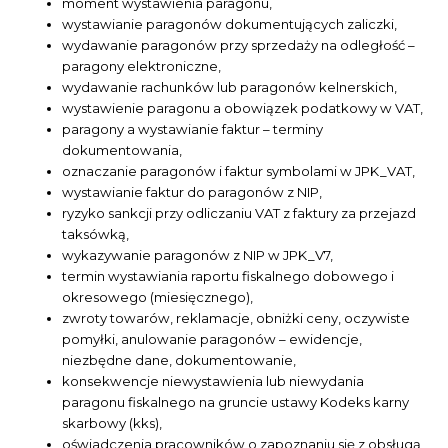
moment wystawienia paragonu,
wystawianie paragonów dokumentujących zaliczki,
wydawanie paragonów przy sprzedaży na odległość –
paragony elektroniczne,
wydawanie rachunków lub paragonów kelnerskich,
wystawienie paragonu a obowiązek podatkowy w VAT,
paragony a wystawianie faktur – terminy
dokumentowania,
oznaczanie paragonów i faktur symbolami w JPK_VAT,
wystawianie faktur do paragonów z NIP,
ryzyko sankcji przy odliczaniu VAT z faktury za przejazd
taksówką,
wykazywanie paragonów z NIP w JPK_V7,
termin wystawiania raportu fiskalnego dobowego i
okresowego (miesięcznego),
zwroty towarów, reklamacje, obniżki ceny, oczywiste
pomyłki, anulowanie paragonów – ewidencje,
niezbędne dane, dokumentowanie,
konsekwencje niewystawienia lub niewydania
paragonu fiskalnego na gruncie ustawy Kodeks karny
skarbowy (kks),
oświadczenia pracowników o zapoznaniu się z obsługą