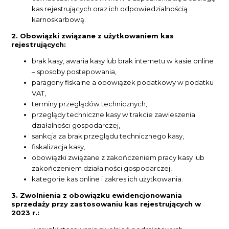
kas rejestrujących oraz ich odpowiedzialnością
karnoskarbową.
2. Obowiązki związane z użytkowaniem kas
rejestrujących:
brak kasy, awaria kasy lub brak internetu w kasie online
– sposoby postepowania,
paragony fiskalne a obowiązek podatkowy w podatku
VAT,
terminy przeglądów technicznych,
przeglądy techniczne kasy w trakcie zawieszenia
działalności gospodarczej,
sankcja za brak przeglądu technicznego kasy,
fiskalizacja kasy,
obowiązki związane z zakończeniem pracy kasy lub
zakończeniem działalności gospodarczej,
kategorie kas online i zakres ich użytkowania.
3. Zwolnienia z obowiązku ewidencjonowania
sprzedaży przy zastosowaniu kas rejestrujących w
2023 r.: