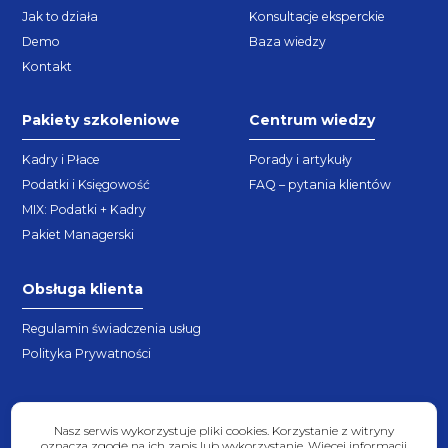
Jak to działa
Konsultacje eksperckie
Demo
Baza wiedzy
Kontakt
Pakiety szkoleniowe
Centrum wiedzy
Kadry i Płace
Porady i artykuły
Podatki i Księgowość
FAQ – pytania klientów
MIX: Podatki + Kadry
Pakiet Managerski
Obsługa klienta
Regulamin świadczenia usług
Polityka Prywatności
Nasz serwis wykorzystuje pliki cookies. Korzystanie z witryny
oznacza zgodę na ich zapis lub wykorzystanie. Więcej informacji