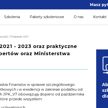
Masz py
Szkolenia
Pakiety szkoleniowe
O nas
Kontakt
gowość / Podatek VAT
2021 - 2023 oraz praktyczne
pertów oraz Ministerstwa
Ab
istra Finansów w sprawie szczegółowego
tkowych i w ewidencji w zakresie podatku od
sz
h JPK_V7 obowiązują dopiero od października
dl
 które przede wszystkim:
e uchwalonych,