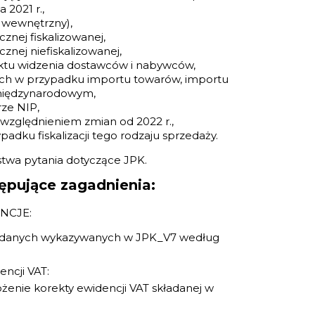
 2021 r.,
wewnętrzny),
znej fiskalizowanej,
znej niefiskalizowanej,
ktu widzenia dostawców i nabywców,
h w przypadku importu towarów, importu
 międzynarodowym,
ze NIP,
 uwzględnieniem zmian od 2022 r.,
dku fiskalizacji tego rodzaju sprzedaży.
stwa pytania dotyczące JPK.
ępujące zagadnienia:
NCJE:
h danych wykazywanych w JPK_V7 według
ncji VAT:
łożenie korekty ewidencji VAT składanej w