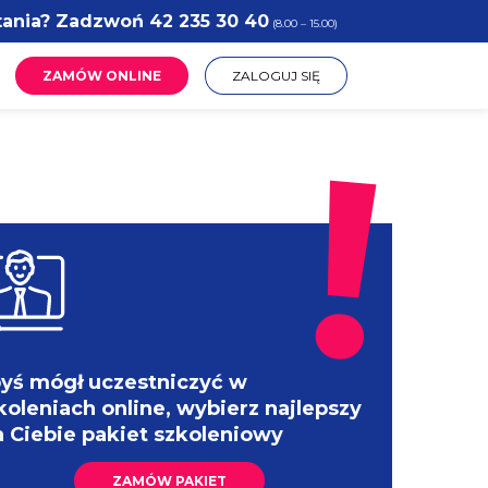
tania? Zadzwoń
42 235 30 40
(8.00 – 15.00)
ZAMÓW ONLINE
ZALOGUJ SIĘ
yś mógł uczestniczyć w
koleniach online, wybierz najlepszy
a Ciebie pakiet szkoleniowy
ZAMÓW PAKIET