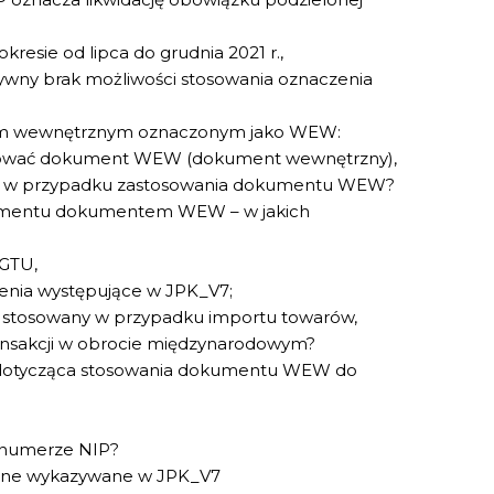
resie od lipca do grudnia 2021 r.,
tywny brak możliwości stosowania oznaczenia
m wewnętrznym oznaczonym jako WEW:
tosować dokument WEW (dokument wewnętrzny),
y w przypadku zastosowania dokumentu WEW?
kumentu dokumentem WEW – w jakich
GTU,
nia występujące w JPK_V7;
tosowany w przypadku importu towarów,
ransakcji w obrocie międzynarodowym?
dotycząca stosowania dokumentu WEW do
y numerze NIP?
 dane wykazywane w JPK_V7