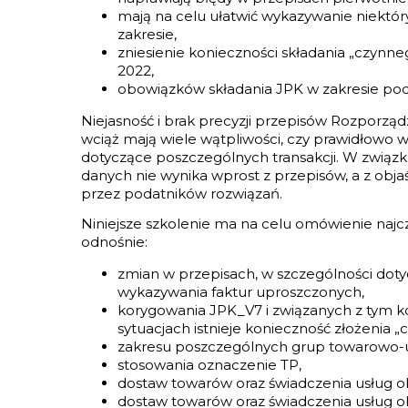
mają na celu ułatwić wykazywanie niektór
zakresie,
zniesienie konieczności składania „czynn
2022,
obowiązków składania JPK w zakresie po
Niejasność i brak precyzji przepisów Rozporzą
wciąż mają wiele wątpliwości, czy prawidłowo
dotyczące poszczególnych transakcji. W związ
danych nie wynika wprost z przepisów, a z obja
przez podatników rozwiązań.
Niniejsze szkolenie ma na celu omówienie najc
odnośnie:
zmian w przepisach, w szczególności dot
wykazywania faktur uproszczonych,
korygowania JPK_V7 i związanych z tym k
sytuacjach istnieje konieczność złożenia 
zakresu poszczególnych grup towarowo-u
stosowania oznaczenie TP,
dostaw towarów oraz świadczenia usług ob
dostaw towarów oraz świadczenia usług o