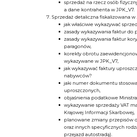
sprzedaż na rzecz osób fizyczn
a dane kontrahenta w JPK_V7.
Sprzedaż detaliczna fiskalizowana w
jak właściwie wykazywać sprzed
zasady wykazywania faktur do 
zasady wykazywania faktur kor
paragonów,
korekty obrotu zaewidencjonow
wykazywane w JPK_V7,
jak wykazywać faktury uproszc
nabywców?
jaki numer dokumentu stosowa
uproszczonych,
objaśnienia podatkowe Ministr
wykazywanie sprzedaży VAT mar
Krajowej Informacji Skarbowej,
planowane zmiany przepisów d
oraz innych specyficznych rodza
przejazd autostradą).