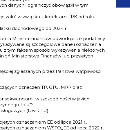
ych danych i ograniczyć obowiązki w tym
ego żalu” w związku z korektami JPK od roku
datku dochodowego od 2024 r.
dzenia Ministra Finansów powoduje, że podatnicy
 wykazywane są szczegółowe dane i oznaczenia
ku z tym faktem sposób wykazywania niektórych
śnień Ministerstwa Finansów lub przyjętych
zęściej zgłaszanych przez Państwa wątpliwości
yczących oznaczeń TP, GTU, MPP oraz
onsekwencjami, w szczególności w jakich
„czynnego żalu”?
sługowych (tzw. GTU),
jętych oznaczaniem EE od lipca 2021 r.,
bjętych oznaczaniem WSTO_EE od lipca 2022 r.,