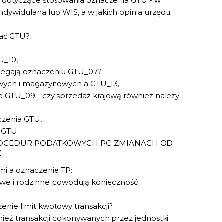
i dotyczące stosowania oznaczenia GTU - w
indywidulana lub WIS, a w jakich opinia urzędu
zać GTU?
U_10,
legają oznaczeniu GTU_07?
owych i magazynowych a GTU_13,
GTU_09 - czy sprzedaż krajową również należy
aczenia GTU,
 GTU.
OCEDUR PODATKOWYCH PO ZMIANACH OD
:
i a oznaczenie TP:
łowe i rodzinne powodują konieczność
enie limit kwotowy transakcji?
ież transakcji dokonywanych przez jednostki