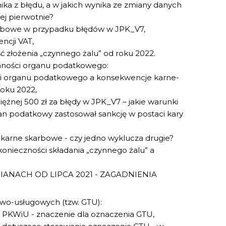
ika z błędu, a w jakich wynika ze zmiany danych
ej pierwotnie?
arbowe w przypadku błędów w JPK_V7,
ncji VAT,
ć złożenia „czynnego żalu” od roku 2022.
ynności organu podatkowego:
mi organu podatkowego a konsekwencje karne-
roku 2022,
ężnej 500 zł za błędy w JPK_V7 – jakie warunki
an podatkowy zastosował sankcję w postaci kary
 karne skarbowe - czy jedno wyklucza drugie?
onieczności składania „czynnego żalu” a
NACH OD LIPCA 2021 - ZAGADNIENIA
wo-usługowych (tzw. GTU):
i PKWiU - znaczenie dla oznaczenia GTU,