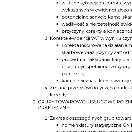
w jakich sytuacjach korekta wyn
wykazanych w ewidencji złożon
potencjalne sankcje karne-sk
wadliwość a nierzetelność ewide
przyczyny korekty a koniecznoś
Korekta ewidencji VAT w wyniku cz
korekta inspirowana działania
skarbowe oraz „czynny żal” od 
procedura nakładania kary pieni
muszą być spełnione, żeby org
pieniężnej,
kara pieniężna a konsekwencje
Zmiana przepisów dotycząca barku k
korekty.
GRUPY TOWAROWO-USŁUGOWE PO ZMIA
PRAKTYCZNE:
Zakres poszczególnych grup towaro
nomenklatury statystyczne CN 