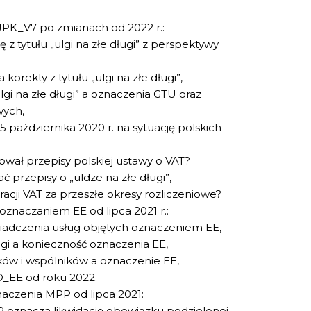
w JPK_V7 po zmianach od 2022 r.:
 z tytułu „ulgi na złe długi” z perspektywy
rekty z tytułu „ulgi na złe długi”,
lgi na złe długi” a oznaczenia GTU oraz
wych,
 października 2020 r. na sytuację polskich
ował przepisy polskiej ustawy o VAT?
 przepisy o „uldze na złe długi”,
acji VAT za przeszłe okresy rozliczeniowe?
oznaczaniem EE od lipca 2021 r.:
iadczenia usług objętych oznaczeniem EE,
gi a konieczność oznaczenia EE,
ków i wspólników a oznaczenie EE,
_EE od roku 2022.
aczenia MPP od lipca 2021:
 oznacza likwidację obowiązku podzielonej