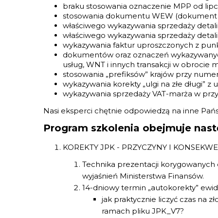
braku stosowania oznaczenie MPP od lipca
stosowania dokumentu WEW (dokument 
właściwego wykazywania sprzedaży detalic
właściwego wykazywania sprzedaży detalic
wykazywania faktur uproszczonych z pun
dokumentów oraz oznaczeń wykazywanyc
usług, WNT i innych transakcji w obrocie
stosowania „prefiksów” krajów przy numer
wykazywania korekty „ulgi na złe długi” z
wykazywania sprzedaży VAT-marża w przypa
Nasi eksperci chętnie odpowiedzą na inne Pań
Program szkolenia obejmuje nast
KOREKTY JPK - PRZYCZYNY I KONSEKWE
Technika prezentacji korygowanyc
wyjaśnień Ministerstwa Finansów.
14-dniowy termin „autokorekty” ewide
jak praktycznie liczyć czas na z
ramach pliku JPK_V7?