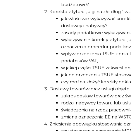
budżetowe?
Korekta z tytułu „ulgi na złe długi” 
jak właściwie wykazywać korektę
dostawcy i nabywcy?
zasady podatkowe wykazywania ko
wykazywanie korekty z tytułu „u
oznaczenia procedur podatko
wpływ orzeczenia TSUE z dnia 15
podatników VAT,
w jakiej części TSUE zakwestion
jak po orzeczeniu TSUE stosować
czy można złożyć korekty deklar
Dostawy towarów oraz usługi objęte 
zakres dostaw towarów oraz św
rodzaj nabywcy towaru lub usłu
świadczenia na rzecz pracowni
zmiana oznaczenia EE na WSTO
Zniesienia obowiązku stosowania ozn
czy stosowanie oznaczenia MPP