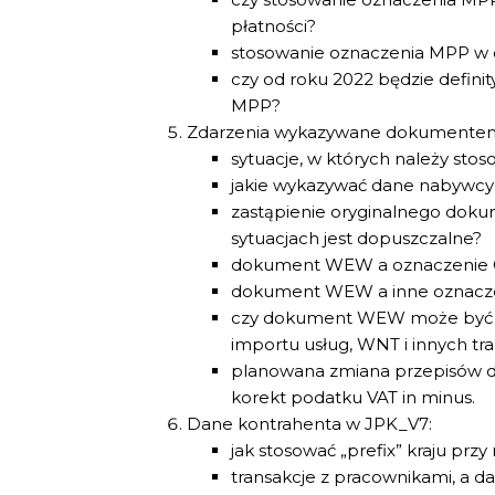
płatności?
stosowanie oznaczenia MPP w ok
czy od roku 2022 będzie defini
MPP?
Zdarzenia wykazywane dokumente
sytuacje, w których należy s
jakie wykazywać dane nabywc
zastąpienie oryginalnego do
sytuacjach jest dopuszczalne?
dokument WEW a oznaczenie 
dokument WEW a inne oznacze
czy dokument WEW może być s
importu usług, WNT i innych t
planowana zmiana przepisów 
korekt podatku VAT in minus.
Dane kontrahenta w JPK_V7:
jak stosować „prefix” kraju prz
transakcje z pracownikami, a