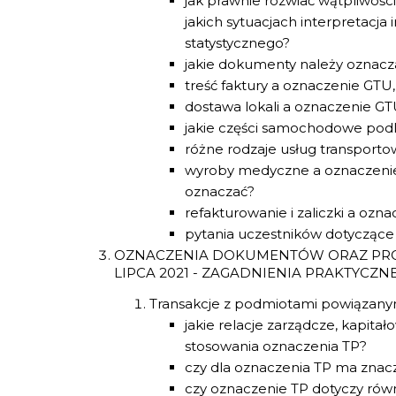
jak prawnie rozwiać wątpliwośc
jakich sytuacjach interpretacja 
statystycznego?
jakie dokumenty należy oznac
treść faktury a oznaczenie GTU,
dostawa lokali a oznaczenie GT
jakie części samochodowe pod
różne rodzaje usług transport
wyroby medyczne a oznaczenie 
oznaczać?
refakturowanie i zaliczki a ozn
pytania uczestników dotyczące
OZNACZENIA DOKUMENTÓW ORAZ PR
LIPCA 2021 - ZAGADNIENIA PRAKTYCZNE
Transakcje z podmiotami powiązanym
jakie relacje zarządcze, kapita
stosowania oznaczenia TP?
czy dla oznaczenia TP ma znacz
czy oznaczenie TP dotyczy równ