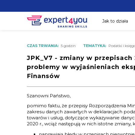
Jak to działa
CZAS TRWANIA:
5 godzin
TEMATYKA:
Podatki i księ
JPK_V7 - zmiany w przepisach 
problemy w wyjaśnieniach eks
Finansów
Szanowni Państwo,
pomimo faktu, że przepisy Rozporządzenia Min
zakresu danych zawartych w deklaracjach poda
towarów i usług, dotyczące wykazywanie danyc
2020 r., wciąż następują w nich istotne zmiany,
naprawiają błędy w przepisach pierwotni