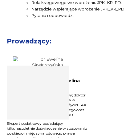
Rola księgowego we wdrożeniu JPK_KR_PD.
Narzędzie wspierające wdrożenie JPK_KR_PD.
Pytania i odpowiedzi.
Prowadzący:
Doradca podatkowy dr Ewelina
Skwierczyńska
Licencjonowany doradca podatkowy; doktor
nauk prawnych w dziedzinie prawa w
specjalizacji prawo finansowe; założyciel TAX-
ES Kancelarii doradztwa podatkowego oraz
współzałożyciel i partner w LEX4YOU.
Ekspert podatkowy posiadający
kilkunastoletnie doświadczenie w stosowaniu
polskiego i międzynarodowego prawa