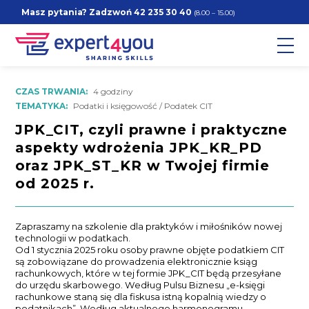
Masz pytania? Zadzwoń
42 235 30 40
(8.00 – 15.00)
CZAS TRWANIA:
4 godziny
TEMATYKA:
Podatki i księgowość / Podatek CIT
JPK_CIT, czyli prawne i praktyczne
aspekty wdrożenia JPK_KR_PD
oraz JPK_ST_KR w Twojej firmie
od 2025 r.
Zapraszamy na szkolenie dla praktyków i miłośników nowej
technologii w podatkach.
Od 1 stycznia 2025 roku osoby prawne objęte podatkiem CIT
są zobowiązane do prowadzenia elektronicznie ksiąg
rachunkowych, które w tej formie JPK_CIT będą przesyłane
do urzędu skarbowego. Według Pulsu Biznesu „e-księgi
rachunkowe staną się dla fiskusa istną kopalnią wiedzy o
podatnikach”. Według aktualnego harmonogramu