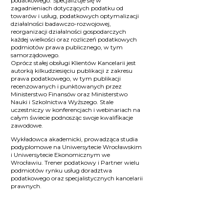
podatkowego. Specjalizuje się w
zagadnieniach dotyczących podatku od
towarów i usług, podatkowych optymalizacji
działalności badawczo-rozwojowej,
reorganizacji działalności gospodarczych
każdej wielkości oraz rozliczeń podatkowych
podmiotów prawa publicznego, w tym
samorządowego.
Oprócz stałej obsługi Klientów Kancelarii jest
autorką kilkudziesięciu publikacji z zakresu
prawa podatkowego, w tym publikacji
recenzowanych i punktowanych przez
Ministerstwo Finansów oraz Ministerstwo
Nauki i Szkolnictwa Wyższego. Stale
uczestniczy w konferencjach i webinariach na
całym świecie podnosząc swoje kwalifikacje
zawodowe.
Wykładowca akademicki, prowadząca studia
podyplomowe na Uniwersytecie Wrocławskim
i Uniwersytecie Ekonomicznym we
Wrocławiu. Trener podatkowy i Partner wielu
podmiotów rynku usług doradztwa
podatkowego oraz specjalistycznych kancelarii
prawnych.