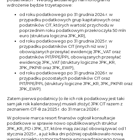
wdrożenie będzie trzyetapowe:
od roku podatkowego po 31 grudnia 2024 r. w
przypadku podatkowych grup kapitałowych oraz
podatników CIT, których wartość przychodu w
poprzednim roku podatkowym przekroczyła 50 mln
euro (struktura logiczna JPK_KR),
od roku podatkowego po 31 grudnia 2025 r. w
przypadku podatników CIT (innych niż ww.)
obowiązanych przesyłać ewidencję JPK_VAT oraz
podatników PIT/PPE/PPL obowiązanych przesyłać
ewidencję JPK_VAT (struktury logiczne JPK_KR,
JPK_PKPiR oraz JPK_EWP),
od roku podatkowego po 31 grudnia 2026 r. w
przypadku pozostałych podatników CIT oraz
PIT/PPE/PPL (struktury logiczne JPK_KR, JPK_PKPiR oraz
JPK_EWP).
Zatem pierwsi podatnicy (o ile ich rok podatkowy jest taki
sam jak rok kalendarzowy) musieli złożyć JPK CIT razem z
zeznaniem CIT-8 za 2025 r. do 31 marca 2026 r.
W połowie marca resort finansów ogłosił konsultacje
podatkowe w sprawie nowo opublikowanych struktur
JPK_KR_PD i JPK_ST, które mają zacząć obowiązywać od 1
stycznia 2025 r., a już kilka dni później opublikowało nową
wersję projektu rozporządzenia wprowadzającego nowe