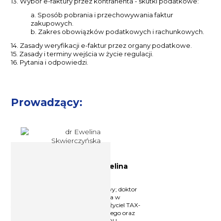
13. Wybór e-faktury przez kontrahenta - skutki podatkowe:
a. Sposób pobrania i przechowywania faktur
zakupowych.
b. Zakres obowiązków podatkowych i rachunkowych.
14. Zasady weryfikacji e-faktur przez organy podatkowe.
15. Zasady i terminy wejścia w życie regulacji.
16. Pytania i odpowiedzi.
Prowadzący:
Doradca podatkowy dr Ewelina
Skwierczyńska
Licencjonowany doradca podatkowy; doktor
nauk prawnych w dziedzinie prawa w
specjalizacji prawo finansowe; założyciel TAX-
ES Kancelarii doradztwa podatkowego oraz
współzałożyciel i partner w LEX4YOU.