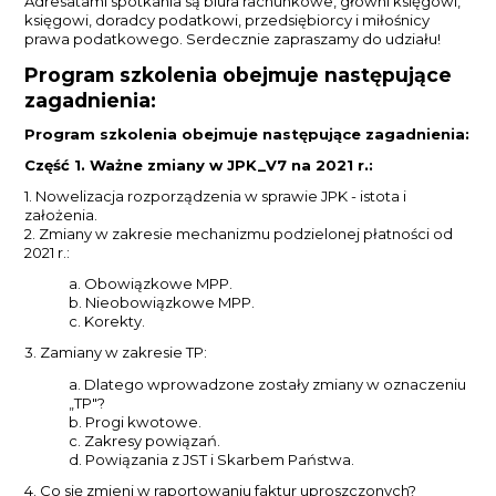
Adresatami spotkania są biura rachunkowe, główni księgowi,
księgowi, doradcy podatkowi, przedsiębiorcy i miłośnicy
prawa podatkowego. Serdecznie zapraszamy do udziału!
Program szkolenia obejmuje następujące
zagadnienia:
Program szkolenia obejmuje następujące zagadnienia:
Część 1. Ważne zmiany w JPK_V7 na 2021 r.:
1. Nowelizacja rozporządzenia w sprawie JPK - istota i
założenia.
2. Zmiany w zakresie mechanizmu podzielonej płatności od
2021 r.:
a. Obowiązkowe MPP.
b. Nieobowiązkowe MPP.
c. Korekty.
3. Zamiany w zakresie TP:
a. Dlatego wprowadzone zostały zmiany w oznaczeniu
„TP"?
b. Progi kwotowe.
c. Zakresy powiązań.
d. Powiązania z JST i Skarbem Państwa.
4. Co się zmieni w raportowaniu faktur uproszczonych?