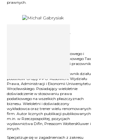
prawnych.
Ekspert podatkowy Michał
Gabrysiak
Ekspert z zakresu krajowego i
międzynarodowego prawa podatkowego i
Partner w spółce doradztwa podatkowego Tax
Support Center Sp. z o.o. Wieloletni pracownik
renomowanych spółek doradztwa
podatkowego (BIG 4), a także kierownik działu
podatków Grupy PPG. Absolwent Wydziału
Prawa, Administracji i Ekonomii Uniwersytetu
Wrocławskiego. Posiadający wieloletnie
doświadczenie w stosowaniu prawa
podatkowego na wszelkich płaszczyznach
biznesu. Wieloletni i doświadczony
wykładowca oraz trener wielu renomowanych
firm. Autor licznych publikacji publikowanych
m.in. w Rzeczpospolitej, pozycjach
wydawnictwa Difin, Presscom WoltersKluwer i
innych.
Specjalizuje się w zagadnieniach z zakresu