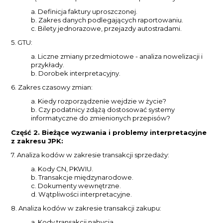
a. Definicja faktury uproszczonej.
b. Zakres danych podlegających raportowaniu.
c. Bilety jednorazowe, przejazdy autostradami.
5. GTU:
a. Liczne zmiany przedmiotowe - analiza nowelizacji i
przykłady.
b. Dorobek interpretacyjny.
6. Zakres czasowy zmian:
a. Kiedy rozporządzenie wejdzie w życie?
b. Czy podatnicy zdążą dostosować systemy
informatyczne do zmienionych przepisów?
Część 2. Bieżące wyzwania i problemy interpretacyjne
z zakresu JPK:
7. Analiza kodów w zakresie transakcji sprzedaży:
a. Kody CN, PKWIU.
b. Transakcje międzynarodowe.
c. Dokumenty wewnętrzne.
d. Wątpliwości interpretacyjne.
8. Analiza kodów w zakresie transakcji zakupu:
a. Kody transakcji nabycia.