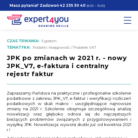
Masz pytania? Zadzwoń
42 235 30 40
(8.00 – 15.00)
CZAS TRWANIA:
5 godzin
TEMATYKA:
Podatki i księgowość / Podatek VAT
JPK po zmianach w 2021 r. - nowy
JPK_V7, e-faktura i centralny
rejestr faktur
Zapraszamy Państwa na praktyczne i profesjonalne szkolenie
podatkowe z zakresu JPK_V7, e-faktur i weryfikacji rozliczeń
podatkowych w skali makro - uwzględniające najnowsze
zmiany na 2021 r. Szkolenie obejmuje szczegółową analizę
nowelizacji oraz głęboko odnosi się do najczęstszych
bieżących problemów związanych z przygotowywaniem i
wysyłką JPK. Nowelizacja wywoła skutki już od kwietnia 2021
r.!