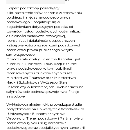
Ekspert podatkowy posiadający
kilkunastoletnie doświadczenie w stosowaniu
polskiego i międzynarodowego prawa
podatkowego. Specjalizuje się w
zagadnieniach dotyczących podatku od
towarów i usług, podatkowych optymalizacji
działalności badawczo-rozwojowej,
reorganizacji działalności gospodarczych
każdej wielkości oraz rozliczeń podatkowych
podmiotów prawa publicznego, w tym
samorządowego.
Oprócz stałej obsługi Klientów Kancelarii jest
autorką kilkudziesięciu publikacji z zakresu
prawa podatkowego, w tym publikacji
recenzowanych i punktowanych przez
Ministerstwo Finansów oraz Ministerstwo
Nauki i Szkolnictwa Wyższego. Stale
uczestniczy w konferencjach i webinariach na
całym świecie podnosząc swoje kwalifikacje
zawodowe.
Wykładowca akademicki, prowadząca studia
podyplomowe na Uniwersytecie Wrocławskim
i Uniwersytecie Ekonomicznym we
Wrocławiu. Trener podatkowy i Partner wielu
podmiotów rynku usług doradztwa
podatkowego oraz specjalistycznych kancelarii