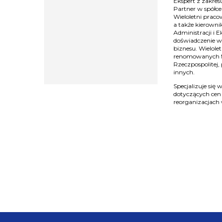
Ekspert z zakre
Partner w spółce
Wieloletni prac
a także kierown
Administracji i 
doświadczenie w
biznesu. Wielole
renomowanych fi
Rzeczpospolitej,
innych.
Specjalizuje się
dotyczących cen 
reorganizacjach