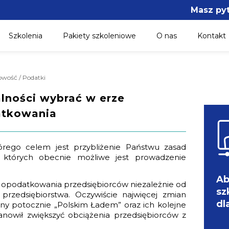
Masz py
Szkolenia
Pakiety szkoleniowe
O nas
Kontakt
owość / Podatki
lności wybrać w erze
atkowania
órego celem jest przybliżenie Państwu zasad
których obecnie możliwe jest prowadzenie
Ab
d opodatkowania przedsiębiorców niezależnie od
sz
przedsiębiorstwa. Oczywiście najwięcej zmian
dl
any potocznie „Polskim Ładem” oraz ich kolejne
nowił zwiększyć obciążenia przedsiębiorców z