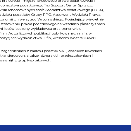
su krajowego i międzynarodowego prawa podatkowego i
 doradztwa podatkowego Tax Support Center Sp. z o.o.
ownik renomowanych spółek doradztwa podatkowego (BIG 4),
ik działu podatków Grupy PPG. Absolwent Wydziału Prawa,
Ekonomii Uniwersytetu Wrocławskiego. Posiadający wieloletnie
 stosowaniu prawa podatkowego na wszelkich płaszczyznach
tni i doświadczony wykładowca oraz trener wielu
rm. Autor licznych publikacji publikowanych m.in. w
 pozycjach wydawnictwa Difin, Presscom WoltersKluwer i
 w zagadnieniach z zakresu podatku VAT, wszelkich kwestiach
transferowych, a także różnorakich przekształceniach i
 wewnątrz grup kapitałowych.