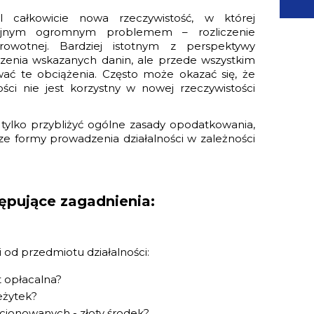
 całkowicie nowa rzeczywistość, w której
lejnym ogromnym problemem – rozliczenie
owotnej. Bardziej istotnym z perspektywy
czenia wskazanych danin, ale przede wszystkim
wać te obciążenia. Często może okazać się, że
ci nie jest korzystny w nowej rzeczywistości
tylko przybliżyć ogólne zasady opodatkowania,
ze formy prowadzenia działalności w zależności
ępujące zagadnienia:
od przedmiotu działalności:
t opłacalna?
zeżytek?
jonowanych - złoty środek?