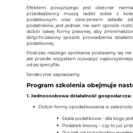
Efektem powyższego jest obecnie niemal
przedsiębiorcy muszą radzić sobie z ko
podatkowym oraz obliczeniem składki zdr
podatników, jest jednak nie sam sposób rozli
dobór takiej formy prawnej, aby zminimalizo
dotychczasowy sposób prowadzenia działalnoś
podatkowej.
Podczas naszego spotkania postaramy się nie 
ale przede wszystkim rozważyć najkorzystniejs
od jej specyfiki.
Serdecznie zapraszamy.
Program szkolenia obejmuje nast
1. Jednoosobowa działalność gospodarcza:
Dobór formy opodatkowania w zależności 
Skala podatkowa - dla kogo jes
Podatek liniowy - czy to już pr
Ryczałt od przychodów ewidenc