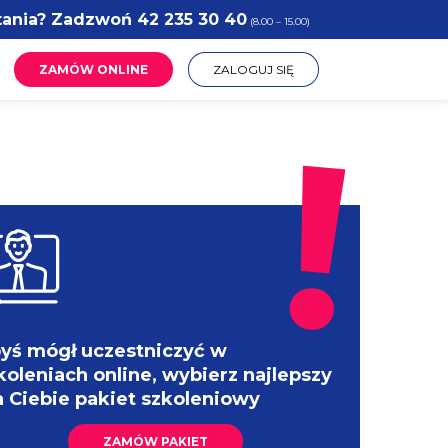
tania? Zadzwoń
42 235 30 40
(8.00 – 15.00)
ZAMÓW ONLINE
ZALOGUJ SIĘ
yś mógł uczestniczyć w
koleniach online, wybierz najlepszy
a Ciebie pakiet szkoleniowy
ZAMÓW PAKIET