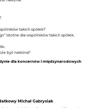
.
 wspólników takich spółek?
o” istotne dla wspólników takich spółek.
ki.
oże być należna?
jedynie dla koncernów i międzynarodowych
datkowy Michał Gabrysiak