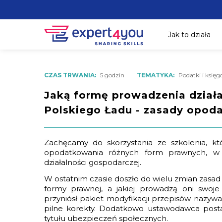
Jak to działa
CZAS TRWANIA:
5 godzin
TEMATYKA:
Podatki i księg
Jaką formę prowadzenia działa
Polskiego Ładu - zasady opod
Zachęcamy do skorzystania ze szkolenia, kt
opodatkowania różnych form prawnych, w 
działalności gospodarczej.
W ostatnim czasie doszło do wielu zmian zasa
formy prawnej, a jakiej prowadzą oni swoje 
przyniósł pakiet modyfikacji przepisów nazyw
pilne korekty. Dodatkowo ustawodawca posta
tytułu ubezpieczeń społecznych.