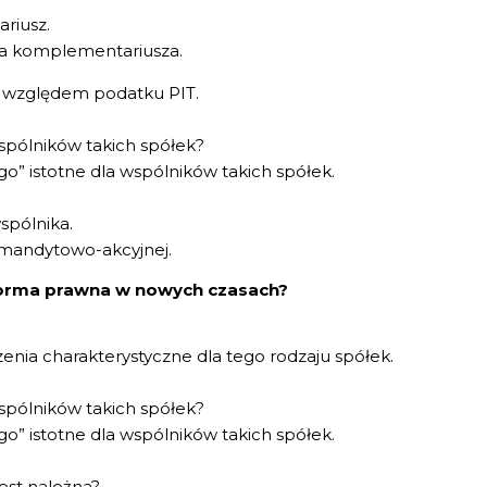
riusz.
a komplementariusza.
ce względem podatku PIT.
 wspólników takich spółek?
o” istotne dla wspólników takich spółek.
spólnika.
mandytowo-akcyjnej.
 forma prawna w nowych czasach?
zenia charakterystyczne dla tego rodzaju spółek.
 wspólników takich spółek?
o” istotne dla wspólników takich spółek.
jest należna?