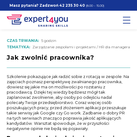
Masz pytania? Zadzwoń
42 235 30 40
(8.00 – 15.00)
CZAS TRWANIA:
5 godzin
TEMATYKA:
Zarządzanie zespołami i projektami / HR dla managera
Jak zwolnić pracownika?
Szkolenie pokazujące jak radzić sobie z rotacją w zespole. Na
zajęciach poznasz perspektywę zwalnianego pracownika,
dowiesz się jakie ma on możliwości po rozstaniu z
pracodawcą. Dzięki tej wiedzy będziesz mógł tak
zaplanować zwolnienie, aby osoby po odejściu nadal
polecały Twoje przedsiębiorstwo. Coraz więcej osób
poszukujących pracy, przed złożeniem aplikacji przeszukuje
takie serwisy jak Google czy Go work. Zadbanie o dobry PR
na tych serwisach znacząco poprawia jakość aplikujących
kandydatów. Warsztat spowoduje, że w przyszłości
negatywne opinie nie będą się pojawiały.