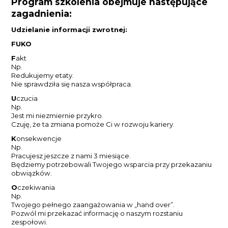
Program szkolenia obejmuje następujące
zagadnienia:
Udzielanie informacji zwrotnej:
FUKO
F
akt
Np.
Redukujemy etaty.
Nie sprawdziła się nasza współpraca.
U
czucia
Np.
Jest mi niezmiernie przykro.
Czuję, że ta zmiana pomoże Ci w rozwoju kariery.
K
onsekwencje
Np.
Pracujesz jeszcze z nami 3 miesiące.
Będziemy potrzebowali Twojego wsparcia przy przekazaniu
obwiązków.
O
czekiwania
Np.
Twojego pełnego zaangażowania w „hand over”.
Pozwól mi przekazać informację o naszym rozstaniu
zespołowi.