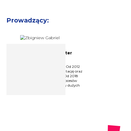
Prowadzący:
Trener, Coach, Scrum Master
Zbigniew Gabriel
Praktyk poparty doświadczeniem. Od 2012
roku szkoli zespoły, prowadzi rekrutację oraz
tworzy standardy obsługi klienta. Od 2018
roku pracuje nad optymalizacją procesów
oraz wdraża zarządzanie zwinne w dużych
organizacjach.